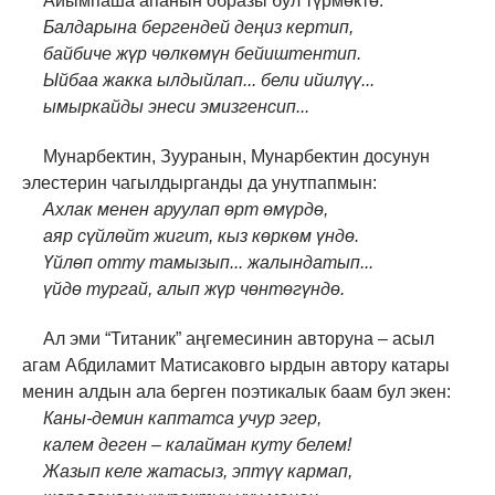
Айымпаша апанын образы бул түрмөктө:
Балдарына бергендей деңиз кертип,
байбиче жүр чөлкөмүн бейиштентип.
Ыйбаа жакка ылдыйлап... бели ийилүү...
ымыркайды энеси эмизгенсип...
Мунарбектин, Зууранын, Мунарбектин досунун
элестерин чагылдырганды да унутпапмын:
Ахлак менен аруулап өрт өмүрдө,
аяр сүйлөйт жигит, кыз көркөм үндө.
Үйлөп отту тамызып... жалындатып...
үйдө тургай, алып жүр чөнтөгүндө.
Ал эми “Титаник” аңгемесинин авторуна – асыл
агам Абдиламит Матисаковго ырдын автору катары
менин алдын ала берген поэтикалык баам бул экен:
Каны-демин каптатса учур эгер,
калем деген – калайман куту белем!
Жазып келе жатасыз, эптүү кармап,