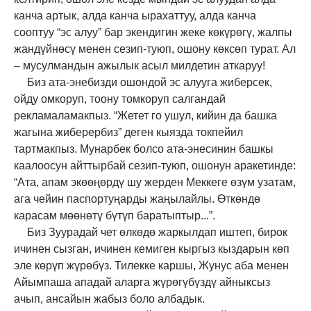
канча артык, алда канча ырахаттуу, алда канча
сооптуу “эс алуу” бар экендигин жеке көкүрөгү, жалпы
жандүйнөсү менен сезип-туюп, ошону көксөп турат. Ал
– мусулмандын ажылык асыл милдетин аткаруу!
Биз ата-энебизди ошондой эс алууга жиберсек,
ойду омкоруп, тоону томкоруп салгандай
рекламаламакпыз. “Жетет го ушул, кийин да башка
жагына жиберербиз” деген кыязда токпейил
тартмакпыз. Мунарбек болсо ата-энесинин башкы
каалоосун айттырбай сезип-туюп, ошонун аракетинде:
“Ата, апам экөөңөрдү шу жерден Меккеге өзүм узатам,
ага чейин паспортуңарды жаңылайлы. Өткөндө
карасам мөөнөтү бүтүп баратыптыр...”.
Биз Зуурадай чет өлкөдө жаркылдап иштеп, бирок
ичинен сызган, ичинен кемиген кыргыз кыздарын көп
эле көрүп жүрөбүз. Тилекке каршы, Жунус аба менен
Айымпаша ападай аларга жүрөгүбүздү айныксыз
ачып, ансайын жабыз боло албадык.