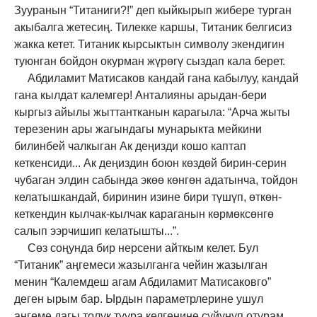
Зууранын “Титаниги?!” деп кыйкырып жибере турган
акыбалга жетесиң. Тилекке каршы, Титаник белгисиз
жакка кетет. Титаник кырсыктын символу экендигин
туюнган бойдон окурман жүрөгү сыздап кала берет.
Абдиламит Матисаков кандай гана кабылуу, кандай
гана кылдат калемгер! Анталияны арыдан-бери
кыргыз айылы жыттантканын карагыла: “Арча жыты
терезенин ары жагындагы мунарыкта мейкини
билинбей чалкыган Ак деңизди кошо каптап
кеткенсиди... Ак деңиздин боюн көздөй бирин-серин
чубаган элдин сабында экөө көнгөн адатынча, тойдон
келатышкандай, биринин изине бири түшүп, өткөн-
кеткендин кылчак-кылчак караганын көрмөксөнгө
салып ээрчишип келатышты...”.
Сөз соңунда бир нерсени айткым келет. Бул
“Титаник” аңгемеси жазылганга чейин жазылган
менин “Калемдеш агам Абдиламит Матисаковго”
деген ырым бар. Ырдын параметрлерине ушул
аңгеме дагы толук туура келгенине сүйүнүп отурам.