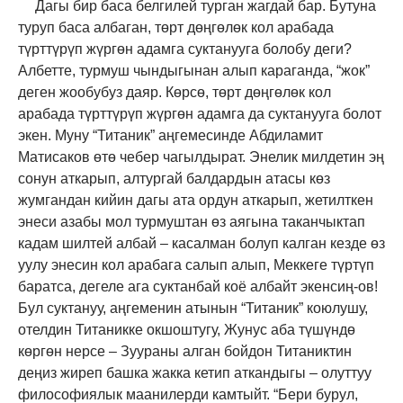
Дагы бир баса белгилей турган жагдай бар. Бутуна
туруп баса албаган, төрт дөңгөлөк кол арабада
түрттүрүп жүргөн адамга суктанууга болобу деги?
Албетте, турмуш чындыгынан алып караганда, “жок”
деген жообубуз даяр. Көрсө, төрт дөңгөлөк кол
арабада түрттүрүп жүргөн адамга да суктанууга болот
экен. Муну “Титаник” аңгемесинде Абдиламит
Матисаков өтө чебер чагылдырат. Энелик милдетин эң
сонун аткарып, алтургай балдардын атасы көз
жумгандан кийин дагы ата ордун аткарып, жетилткен
энеси азабы мол турмуштан өз аягына таканчыктап
кадам шилтей албай – касалман болуп калган кезде өз
уулу энесин кол арабага салып алып, Меккеге түртүп
баратса, дегеле ага суктанбай коё албайт экенсиң-ов!
Бул суктануу, аңгеменин атынын “Титаник” коюлушу,
отелдин Титаникке окшоштугу, Жунус аба түшүндө
көргөн нерсе – Зуураны алган бойдон Титаниктин
деңиз жиреп башка жакка кетип аткандыгы – олуттуу
философиялык маанилерди камтыйт. “Бери бурул,