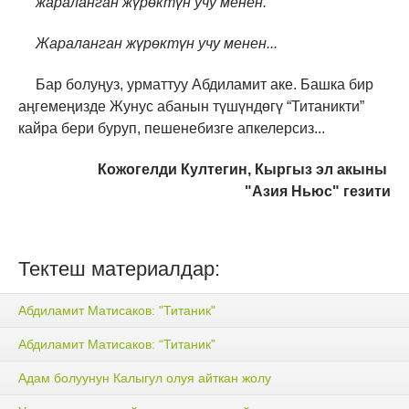
жараланган жүрөктүн учу менен.
Жараланган жүрөктүн учу менен...
Бар болуңуз, урматтуу Абдиламит аке. Башка бир
аңгемеңизде Жунус абанын түшүндөгү “Титаникти”
кайра бери буруп, пешенебизге апкелерсиз...
Кожогелди Култегин, Кыргыз эл акыны
"Азия Ньюс" гезити
Тектеш материалдар:
Абдиламит Матисаков: "Титаник"
Абдиламит Матисаков: “Титаник”
Адам болуунун Калыгул олуя айткан жолу