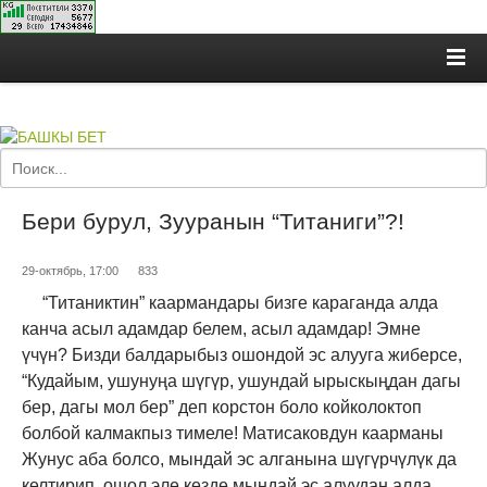
Бери бурул, Зууранын “Титаниги”?!
29-октябрь, 17:00
833
“Титаниктин” каармандары бизге караганда алда
канча асыл адамдар белем, асыл адамдар! Эмне
үчүн? Бизди балдарыбыз ошондой эс алууга жиберсе,
“Кудайым, ушунуңа шүгүр, ушундай ырыскыңдан дагы
бер, дагы мол бер” деп корстон боло койколоктоп
болбой калмакпыз тимеле! Матисаковдун каарманы
Жунус аба болсо, мындай эс алганына шүгүрчүлүк да
келтирип, ошол эле кезде мындай эс алуудан алда