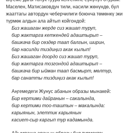
Маселен, Матисаковдун тили, насили жөнүндө, бул
жааттагы автордун чеберчилиги боюнча төмөнкү эки
түрмөк алдын ала айтып койгондой:
Биз жашаган жерде сиз жашап туруп,
бир жактарга кеткендей адаштырып –
башкача бир сөздөр таап балгын, ширин,
бар насилди тиздиңиз акак кылып!
Биз жашаган доордо сиз жашап туруп,
бир жактарга тозгондой адаштырып –
башкача бир ыйман таап басмырт, мөлтүр,
бар санатты тиздиңиз акак кылып!
Аңгемедеги Жунус абанын образы мынакей:
Бир кертими дайранын – сакалында,
бир кертими тоо-таштын – макалында:
карыянын, элеттик карыянын
касиет-сыр каргып тур кадамында.