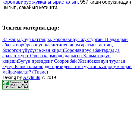
коронавирус жукканы ырасталып,
957 киши ооруканадан
чыгып, сакайып кетишти.
Тектеш материалдар:
37 жаңы учур катталды, коронавирус жуктурган 11 адамдын
абалы оор
Орозонун касиетинен апам арагын таштап,
бозоргон үйүбүзгө жан кирди
Коронавирус абактарды да
аралап жүрөт
Орозо кармоодо дарыгер Халматовдун
кеңеши
Бүгүн президент Сооронбай Жээнбековдун туулган
күнү. Башка өлкөлөрдө президенттин туулган күндөрү кандай
майрамдалат? (Тизме)
Desing by
Asyluulu
© 2019