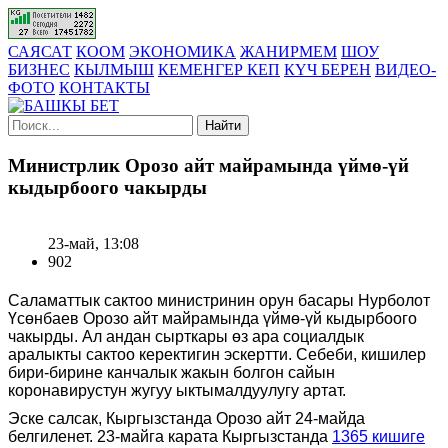
САЯСАТ
КООМ
ЭКОНОМИКА
ЖАНИРМЕМ
ШОУ
БИЗНЕС
КЫЛМЫШ
КЕМЕНГЕР КЕП
КҮЧ БЕРЕН
ВИДЕО-
ФОТО
КОНТАКТЫ
Найти
Министрлик Орозо айт майрамында үймө-үй
кыдырбоого чакырды
23-май, 13:08
902
Саламаттык сактоо министринин орун басары Нурболот
Үсөнбаев
О
розо айт майрамында үймө-үй кыдырб
оо
го
чакырды.
Ал андан сырткары
өз ара
социалдык
аралыкты сактоо керектигин эскертти. Себеби, кишилер
бири-бирине канчалык жакын болгон сайын
коронавирустун жугуу ыктымалдуулугу артат.
Эске салсак, Кыргызстанда
О
розо айт 24-майда
белгиленет.
23-майга карата Кыргызстанда
1365 кишиге