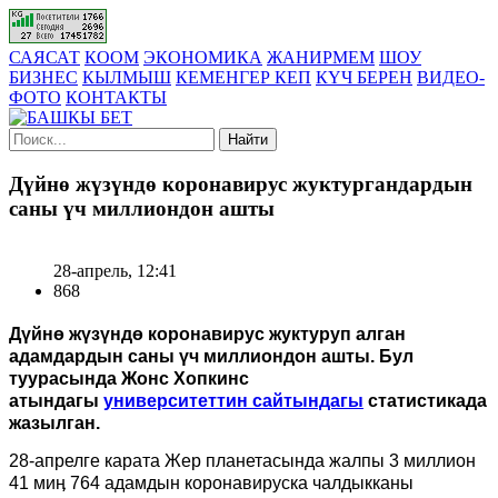
САЯСАТ
КООМ
ЭКОНОМИКА
ЖАНИРМЕМ
ШОУ
БИЗНЕС
КЫЛМЫШ
КЕМЕНГЕР КЕП
КҮЧ БЕРЕН
ВИДЕО-
ФОТО
КОНТАКТЫ
Найти
Дүйнө жүзүндө коронавирус жуктургандардын
саны үч миллиондон ашты
28-апрель, 12:41
868
Дүйнө жүзүндө коронавирус жуктуруп алган
адамдардын саны үч миллиондон ашты. Бул
туурасында Жонс Хопкинс
атындагы
университеттин сайтындагы
статистикада
жазылган.
28-апрелге карата Жер планетасында жалпы 3 миллион
41 миӊ 764 адамдын коронавируска чалдыкканы