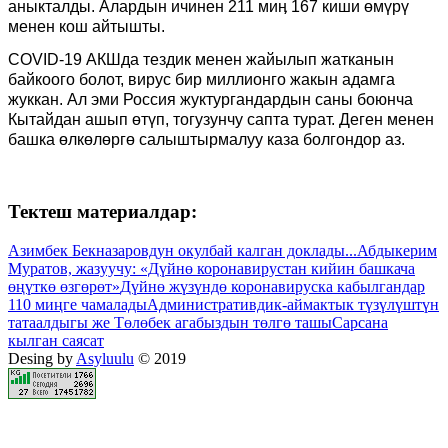
аныкталды. Алардын ичинен 211 миӊ 167 киши өмүрү
менен кош айтышты.
COVID-19 АКШда тездик менен жайылып жатканын
байкоого болот, вирус бир миллионго жакын адамга
жуккан. Ал эми Россия жуктургандардын саны боюнча
Кытайдан ашып өтүп, тогузунчу сапта турат. Деген менен
башка өлкөлөргө салыштырмалуу каза болгондор аз.
Тектеш материалдар:
Азимбек Бекназаровдун окулбай калган доклады...
Абдыкерим
Муратов, жазуучу: «Дүйнө коронавирустан кийин башкача
өңүткө өзгөрөт»
Дүйнө жүзүндө коронавируска кабылгандар
110 миңге чамалады
Административдик-аймактык түзүлүштүн
татаалдыгы же Төлөбек агабыздын төлгө ташы
Сарсана
кылган саясат
Desing by
Asyluulu
© 2019