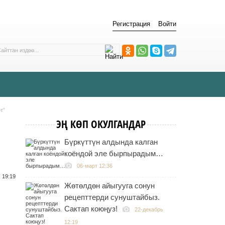
Регистрация
Войти
т”
ЭҢ КӨП ОКУЛГАНДАР
Бүркүттүн алдында калган
коёндой эле бырпырадым…
06-март 12:36
 19:19
Жөтөлдөн айыгууга сонун
рецепттерди сунуштайбыз.
Сактап коюңуз!
22-декабрь
12:19