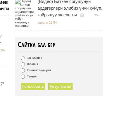
(Видео) Баткен согушунун
чиев
ардагерлери элибиз үчүн күйүп,
зити
кайрылуу жасашты
30-
апрель 21:54
”
Сайтка баа бер
?
20-
Эң жакшы
Жакшы
Канааттандырат
Төмөн
?”
Голосовать
Результаты