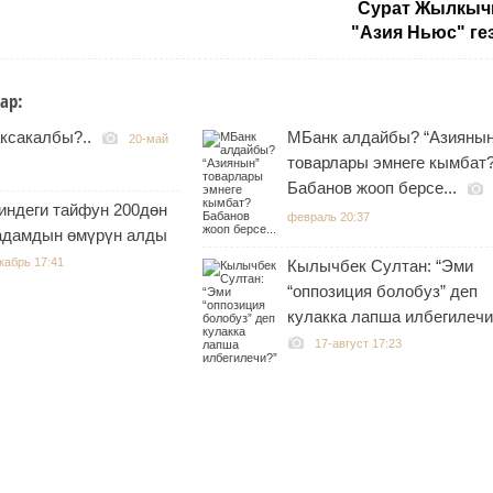
Сурат Жылкы
"Азия Ньюс" ге
ар:
ксакалбы?..
МБанк алдайбы? “Азиянын
20-май
товарлары эмнеге кымбат
Бабанов жооп берсе...
индеги тайфун 200дөн
февраль 20:37
адамдын өмүрүн алды
кабрь 17:41
Кылычбек Султан: “Эми
“оппозиция болобуз” деп
кулакка лапша илбегилечи
17-август 17:23