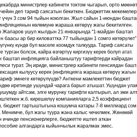
декабрда министрлер кабинети токтом чыгарып, орто мөөнөт
 чейин деп тариф саясатын бекиткен. Бюджеттик мекемелер
т үчүн 3 сом 94 тыйын коюлган. Жыл сайын 1-июндан башта
инфляциянын көлөмүнө жараша көтөрүү жагы бекитилген.
 Жапаров ушул жылдын 21-январында “1-майдан баштап
н баасы ар бир киловаттка 77 тыйындан 1 сомго көтөрүлөт”
үгүнкү күндө бул маселе коомдук талкууда. Тариф саясаты
 турган болсок, кайра өзгөртүү киргизүү керек болуп атат.
н баштап инфляцияга байланыштуу тарифтерди кайрадан
леси турат. Эң ириде, министрлер кабинети пенсиядан башт
ексация кылуусу керек (инфляцияга жараша көтөрүү жагын
 Тариф эмнеге көтөрүлүүдө? Анткени мамлекеттин бюджет
дөө иретинде ушундай чарага барып атышат. Ушундан ула
ушумду айтсам, элге мурунку тарифти калтырып, ал эми ал
иштеткен ж.б. кирешелүү компанияларга 2,5 коэффициент
п, бюджет тартыштыгына кошумча катары 7-8 миллиард сом
. Менимче, бул жагы туура жана калыс чечилмек. Жөнөкөй
н ичинде пенсионерлерге, бюджетте иштеп аткан
 пособие алгандарга кыйынчылык жаралмак эмес.