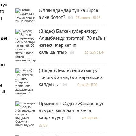
түү
Өлгөн адамдар түшкө кирсе
ге
эмне болот?
п
07-апрель 18:13
(Видео) Баткен губернатору
 деп
Алимбаевди тоготпой, 70 пайыз
жетекчилер кетип
калышыптыр
20-май 03:44
ап
(Видео) Лейлектеги атышуу:
"Кыргыз элим, биз жардамсыз
калдык..."
м
01-май 15:09
тын
Президент Садыр Жапаровдун
акыркы кырдаал боюнча
кайрылуусу
30-апрель
22:35