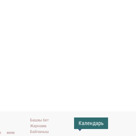
Башкы бет
Календарь
Жарнама
Байланыш
ар жеке