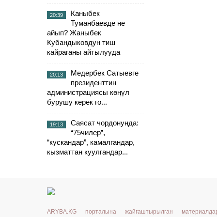
Каныбек
20:39
Туманбаевде не
айып? Жаныбек
Кубандыковдун тиш
кайраганы айтылууда
Медербек Сатыевге
20:13
президенттин
администрациясы көңүл
бурушу керек го...
Саясат чордонунда:
19:13
“75чилер”,
“кускандар”, камалгандар,
кызматтан куулгандар...
ARYBA.KG порталына жайгаштырылган материалд