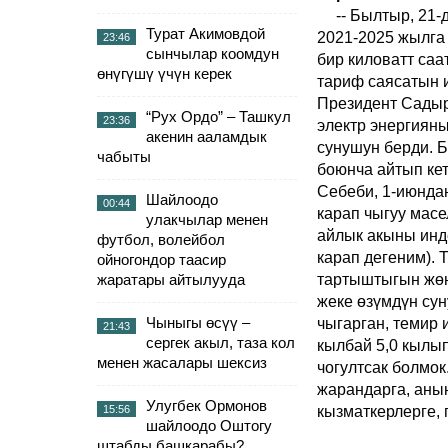
-- Былтыр, 21-
Турат Акимовдой
2021-2025 жылга
23:46
сынчылар коомдун
бир киловатт саа
өнүгүшү үчүн керек
тариф саясатын 
Президент Садыр
“Рух Ордо” – Ташкул
23:36
электр энергияны
акенин ааламдык
сунушун берди. Б
чабыты
боюнча айтып кете
Себеби, 1-июнда
Шайлоодо
00:44
карап чыгуу масе
улакчылар менен
айлык акыны инд
футбол, волейбол
карап дегеним).
ойногондор таасир
жаратары айтылууда
тартыштыгын жөн
жеке өзүмдүн сун
Чыныгы өсүү –
чыгарган, темир 
21:43
сергек акыл, таза кол
кылбай 5,0 кылы
менен жасалары шексиз
чогултсак болмок
жарандарга, аны
Улугбек Ормонов
15:56
кызматкерлерге,
шайлоодо Оштогу
штабды башкарабы?