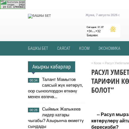
Жума, 7 августа 2026 г.
БАШКЫ БЕТ
САЯСАТ
КООМ
ЭКОНОМИКА
»
Коом
» Расул Умбеталие
Акыркы кабарлар
РАСУЛ УМБЕ
ТАРИФИН КӨ
Талант Мамытов
00:34
саясый жүк көтөрүп,
БОЛОТ”
оор сыноолордон өткөнү
менен өзгөчө...
Сыймык Жапыкеев
00:28
-- Расул мыр
лидер катары
чыгабы? Азырынча өкмөттү
көтөрүлөрү айт
сындады
бересизби?