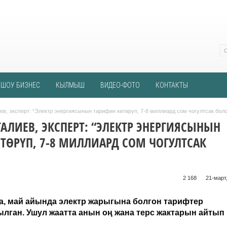
ШОУ БИЗНЕС
КЫЛМЫШ
ВИДЕО-ФОТО
КОНТАКТЫ
в, эксперт: “Электр энергиясынын тарифин көтөрүп, 7-8 миллиард сом чогултсак боло
ТАЛИЕВ, ЭКСПЕРТ: “ЭЛЕКТР ЭНЕРГИЯСЫНЫН
ТӨРҮП, 7-8 МИЛЛИАРД СОМ ЧОГУЛТСАК
2 168 ᠌ ᠌ ᠌ ᠌᠌ ᠌ ᠌᠌
21-март,
за, май айында электр жарыгына болгон тарифтер
ылган. Ушул жаатта анын оң жана терс жактарын айтып