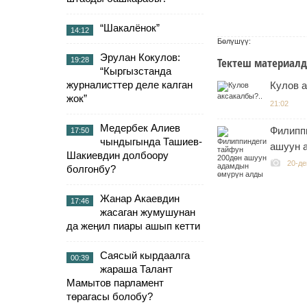
“Шакалёнок”
14:12
Бөлүшүү:
Эрулан Кокулов:
Тектеш материалд
19:28
“Кыргызстанда
журналисттер деле калган
Кулов а
жок”
21:02
Медербек Алиев
Филипп
17:50
чындыгында Ташиев-
ашуун 
Шакиевдин долбоору
20-де
болгонбу?
Жанар Акаевдин
17:46
жасаган жумушунан
да жеңил пиары ашып кетти
Саясый кырдаалга
00:39
жараша Талант
Мамытов парламент
төрагасы болобу?