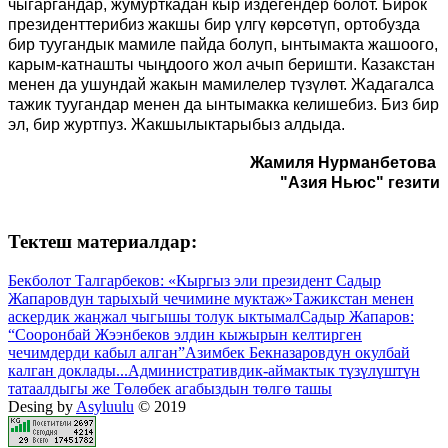
чыгаргандар, жумурткадан кыр издегендер болот. Бирок
президенттерибиз жакшы бир үлгү көрсөтүп, ортобузда
бир туугандык мамиле пайда болуп, ынтымакта жашоого,
карым-катнашты чыңдоого жол ачып беришти. Казакстан
менен да ушундай жакын мамилелер түзүлөт. Жадагалса
тажик туугандар менен да ынтымакка келишебиз. Биз бир
эл, бир журтпуз. Жакшылыктарыбыз алдыда.
Жамиля Нурманбетова
"Азия Ньюс" гезити
Тектеш материалдар:
Бекболот Талгарбеков: «Кыргыз эли президент Садыр
Жапаровдун тарыхый чечимине муктаж»
Тажикстан менен
аскердик жаңжал чыгышы толук ыктымал
Садыр Жапаров:
“Сооронбай Жээнбеков элдин кыжырын келтирген
чечимдерди кабыл алган”
Азимбек Бекназаровдун окулбай
калган доклады...
Административдик-аймактык түзүлүштүн
татаалдыгы же Төлөбек агабыздын төлгө ташы
Desing by
Asyluulu
© 2019