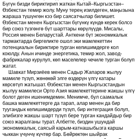
Бүгүн бизди бириктирип жаткан Кытай–Кыргызстан–
Өзбекстан темир жолу. Муну терең изилдеген, маңызына
жараша түшүнгөн кээ бир саясатчылар билишет.
Өзбекстан менен Кыргызстан бүгүнкү күндө керек болсо
бир союз түзгөнгө бүт шарттары көрүлүүдө. Мисалы,
Россия менен Беларустай. Анткени бүт экономикалык
тармактарда биргеликте ошол эки мамлекеттин
потенциалын бириктире турган келишимдерге кол
коюлду. Анын ичинде энергетика, темир жол, завод-
фабрикалар курулуп, көп маселелер чечиле турган болуп
жатат.
Шавкат
Мирзиёев менен Садыр Жапаров жылуу
мамиле түзүп, жөнөкөй элге өздөрүн үлгү катары
көрсөтүп жатышат. Өзбекстан менен Кыргызстандын
жылуу мамилеси Орто Азия мамлекеттерине жакшы үлгү
болот деген ишенимдемин. Менимче, бул саамалык
башка мамлекеттерге да тарап, алар менен да бир
туугандык келишимдерди түзүп, бир интеграция болуп,
элибизге жакшы шарт түзүп бере турган кандайдыр бир
союз жаралганы турат. Албетте, биздин ушундай
экономикалык, саясый карым-катнашыбызга каршы
чыккан үчүнчү күчтөр бар. Бөйрөктөн шыйрак