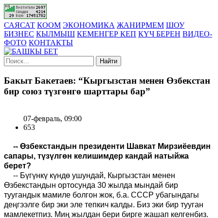
САЯСАТ
КООМ
ЭКОНОМИКА
ЖАНИРМЕМ
ШОУ
БИЗНЕС
КЫЛМЫШ
КЕМЕНГЕР КЕП
КҮЧ БЕРЕН
ВИДЕО-
ФОТО
КОНТАКТЫ
Найти
Бакыт Бакетаев: “Кыргызстан менен Өзбекстан
бир союз түзгөнгө шарттары бар”
07-февраль, 09:00
653
--
Өзбекстандын президенти Шавкат
Мирзиёевдин
сапары, түзүлгөн келишимдер кандай натыйжа
берет?
-- Бүгүнкү күндө ушундай, Кыргызстан менен
Өзбекстандын ортосунда 30 жылда мындай бир
туугандык мамиле болгон жок, б.а. СССР убагындагы
деңгээлге бир эки эле тепкич калды. Биз эки бир тууган
мамлекетпиз. Миң жылдан бери бирге жашап келгенбиз.