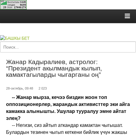
Жанар Кадыралиев, астролог:
“Президент акылмандык кылып,
камактагыларды чыгарганы оң”
28-октябрь, 09:48
2 023
-- Жанар мырза, кечээ биздин жоон топ
оппозиционерлер, жарандык активисттер эки айга
камакка алынышты. Ушулар тууралуу эмне айтат
элең?
-- Негизи, сиз айтып аткандар камактан чыгышат.
Булардын тезинен чыгып кеткени бийлик үчүн жакшы