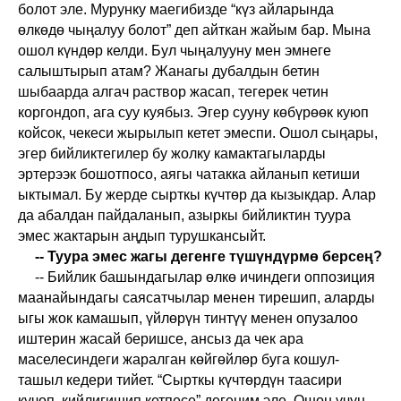
болот эле. Мурунку маегибизде “күз айларында
өлкөдө чыңалуу болот” деп айткан жайым бар. Мына
ошол күндөр келди. Бул чыңалууну мен эмнеге
салыштырып атам? Жанагы дубалдын бетин
шыбаарда алгач раствор жасап, тегерек четин
коргондоп, ага суу куябыз. Эгер сууну көбүрөөк куюп
койсок, чекеси жырылып кетет эмеспи. Ошол сыңары,
эгер бийликтегилер бу жолку камактагыларды
эртерээк бошотпосо, аягы чатакка айланып кетиши
ыктымал. Бу жерде сырткы күчтөр да кызыкдар. Алар
да абалдан пайдаланып, азыркы бийликтин туура
эмес жактарын аңдып турушкансыйт.
-- Туура эмес жагы дегенге түшүндүрмө берсең?
-- Бийлик башындагылар өлкө ичиндеги оппозиция
маанайындагы саясатчылар менен тирешип, аларды
ыгы жок камашып, үйлөрүн тинтүү менен опузалоо
иштерин жасай беришсе, ансыз да чек ара
маселесиндеги жаралган көйгөйлөр буга кошул-
ташыл кедери тийет. “Сырткы күчтөрдүн таасири
күчөп, кийлигишип кетпесе” дегеним эле. Ошон үчүн