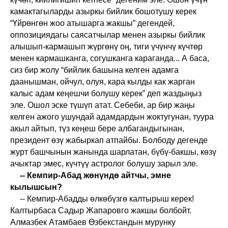
камактагыларды азыркы бийлик бошотушу керек
“Үйрөнгөн жоо атышарга жакшы” дегендей,
оппозициядагы саясатчылар менен азыркы бийлик
алышып-кармашып жүргөнү оң, тиги үчүнчү күчтөр
менен кармашканга, согушканга караганда... А баса,
сиз бир жолу “бийлик башына келген адамга
даанышман, ойчул, олуя, кара кылды как жарган
калыс адам кеңешчи болушу керек” деп жаздыңыз
эле. Ошол эске түшүп атат. Себеби, ар бир жаңы
келген ажого ушундай адамдардын жоктугунан, туура
акыл айтып, түз кеңеш бере албагандыгынан,
президент өзү жабыркап атпайбы. Болбоду дегенде
журт башчынын жанында шарлатан, бүбү-бакшы, көзү
ачыктар эмес, күчтүү астролог болушу зарыл эле.
-- Кемпир-Абад жөнүндө айтчы, эмне
кылышсын?
-- Кемпир-Абадды өлкөбүзгө калтырыш керек!
Калтырбаса Садыр Жапаровго жакшы болбойт.
Алмазбек Атамбаев Өзбекстандын мурунку