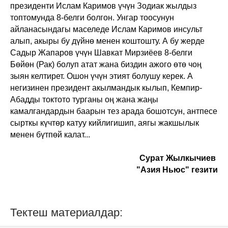
президенти Ислам Каримов үчүн Зодиак жылдыз
топтомунда 8-белги болгон. Унгар тоосунун
айланасындагы маселеде Ислам Каримов инсульт
алып, акыры бу дүйнө менен коштошту. А бу жерде
Садыр Жапаров үчүн Шавкат Мирзиёев 8-белги
Бөйөн (Рак) болуп атат жана биздин ажого өтө чоң
зыян келтирет. Ошон үчүн этият болушу керек. А
негизинен президент акылмандык кылып, Кемпир-
Абадды токтото турганы оң жана жаңы
камалгандардын баарын тез арада бошотсун, антпесе
сырткы күчтөр катуу кийлигишип, аягы жакшылык
менен бүтпөй калат...
Сурат Жылкычиев
"Азия Ньюс" гезити
Тектеш материалдар: