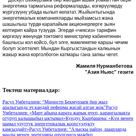
энергетика тармагына реформаларды, өзгөрүүлөрдү
жүргүзүүнү убада кылып келатат. Жыйынтыгында
энергетикалык компанияларды мыйзамсыз жана
шашылыш түрдө карапайым акционерлерге зыян
келтирип кайра түзүүдө. Эгерде «чексиз» тарифин
киргизүү жөнүндө токтомго министрлер кабинетинин
башчысы кол койсо, бул элге, мамлекетке каршы чечим
болуп эсептелет. Мындан Кыргызстандын калкынын
жакыр жана корголбогон катмары гана запкы чегет.
Жамиля Нурманбетова
"Азия Ньюс" гезити
Тектеш материалдар:
Расул Умбеталиев: “Министр Бекмурзаев бир жыл
аралыгында эч кандай реформа жасай алган жок”
Расул
Умбеталиев: «Март айына карата жарык өчүп, караңгылыкта
отуруп калышыбыз ыктымал»
Кундус Кырбашева: «Күн менен
шамал улуттук энергетикалык коопсуздукту
камсыздайт»
Расул Умбеталиев: “Алыскы район, шаарларда
маалы менен энергияны өчүргөнгө мажбур