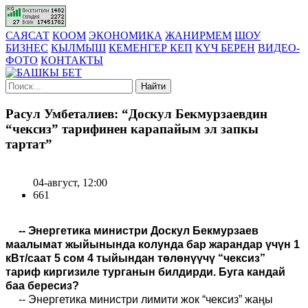
САЯСАТ
КООМ
ЭКОНОМИКА
ЖАНИРМЕМ
ШОУ
БИЗНЕС
КЫЛМЫШ
КЕМЕНГЕР КЕП
КҮЧ БЕРЕН
ВИДЕО-
ФОТО
КОНТАКТЫ
Найти
Расул Умбеталиев: “Доскул Бекмурзаевдин
“чексиз” тарифинен карапайым эл запкы
тартат”
04-август, 12:00
661
-- Энергетика министри Доскул Бекмурзаев
маалымат жыйынында колунда бар жарандар үчүн 1
кВт/саат 5 сом 4 тыйындан төлөнүүчү “чексиз”
тариф киргизиле турганын билдирди. Буга кандай
баа бересиз?
-- Энергетика министри лимити жок “чексиз” жаңы