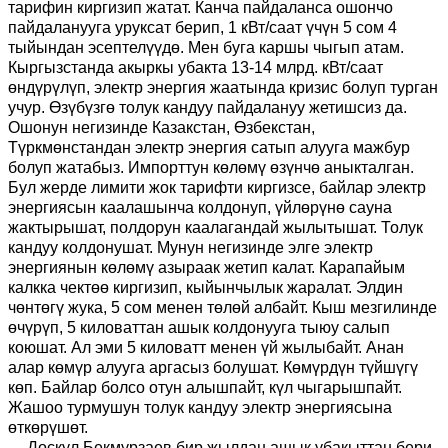
тарифин киргизип жатат. Канча пайдаланса ошончо
пайдаланууга уруксат берип, 1 кВт/саат үчүн 5 сом 4
тыйындан эсептелүүдө. Мен буга каршы чыгып атам.
Кыргызстанда акыркы убакта 13-14 млрд. кВт/саат
өндүрүлүп, электр энергия жаатында кризис болуп турган
учур. Өзүбүзгө толук кандуу пайдалануу жетишсиз да.
Ошонун негизинде Казакстан, Өзбекстан,
Түркмөнстандан электр энергия сатып алууга мажбур
болуп жатабыз. Импорттун көлөмү өзүнчө аныкталган.
Бул жерде лимити жок тарифти киргизсе, байлар электр
энергиясын каалашынча колдонуп, үйлөрүнө сауна
жактырышат, полдорун каалагандай жылытышат. Толук
кандуу колдонушат. Мунун негизинде элге электр
энергиянын көлөмү азыраак жетип калат. Карапайым
калкка чектөө киргизип, кыйынчылык жаралат. Элдин
чөнтөгү жука, 5 сом менен төлөй албайт. Кыш мезгилинде
өчүрүп, 5 киловаттан ашык колдонууга тыюу салып
коюшат. Ал эми 5 киловатт менен үй жылыбайт. Анан
алар көмүр алууга аргасыз болушат. Көмүрдүн түйшүгү
көп. Байлар болсо отун алышпайт, күл чыгарышпайт.
Жашоо турмушун толук кандуу электр энергиясына
өткөрүшөт.
Доскул Бекмурзаев бир жылдан ашык убакыттан бери