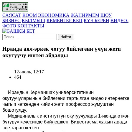
САЯСАТ
КООМ
ЭКОНОМИКА
ЖАНИРМЕМ
ШОУ
БИЗНЕС
КЫЛМЫШ
КЕМЕНГЕР КЕП
КҮЧ БЕРЕН
ВИДЕО-
ФОТО
КОНТАКТЫ
Найти
Иранда аял-эркек чогуу бийлегени үчүн жети
окутуучу иштен айдалды
12-июль, 12:17
464
Ирандын Керманшах университетинин
окутуучуларынын бийлегени тартылган видео интернетке
чыгып кеткенден кийин жети профессор жумуштан
бошотулду.
Медициналык институттун окутуучулары 1-июнда өткөн
бүтүрүү кечесинде бийлешкен. Видеотасма жакын арада
эле тарап кеткен.