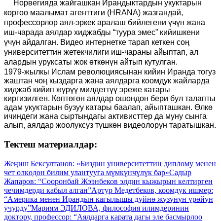
Норвегияда жайгашкан Ирандыктардын укуктарын
коргоо маалымат агенттиги (HRANA) жазгандай,
профессорлор аял-эркек аралаш бийлегени үчүн жана
иш-чарада аялдар хиджабды “туура эмес” кийишкени
үчүн айдалган. Видео интернетке тарап кеткен соң
университеттин жетекчилиги иш-чараны айыптап, ал
алардын уруксаты жок өткөнүн айтып кутулган.
1979-жылкы Ислам революциясынан кийин Иранда тогуз
жаштан чоң кыздарга жана аялдарга коомдук жайларда
хиджаб кийип жүрүү милдеттүү эреже катары
киргизилген. Көптөгөн аялдар ошондон бери бул талапты
адам укуктарын бузуу катары баалап, айыпташкан. Өлкө
ичиндеги жана сыртындагы активисттер да муну сынга
алып, аялдар жоолуксуз түшкөн видеолорун таратышкан.
Тектеш материалдар:
Жеңиш Бексултанов: «Биздин университеттин диплому менен
чет өлкөдөн билим улантууга мүмкүнчүлүк бар»
Садыр
Жапаров: “Сооронбай Жээнбеков элдин кыжырын келтирген
чечимдерди кабыл алган”
Артур Медетбеков, коомдук ишмер:
“Америка менен Ирандын кагылышы дүйнө жүзүнүн үрөйүн
учурду”
Мариям ЭДИЛОВА, философия илимдеринин
доктору, профессор: “Аялдарга карата дагы эле басмырлоо