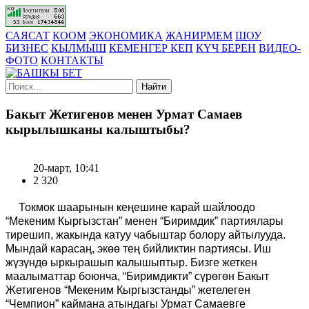
САЯСАТ
КООМ
ЭКОНОМИКА
ЖАНИРМЕМ
ШОУ
БИЗНЕС
КЫЛМЫШ
КЕМЕНГЕР КЕП
КҮЧ БЕРЕН
ВИДЕО-
ФОТО
КОНТАКТЫ
Найти
Бакыт Жетигенов менен Урмат Самаев
кырылышканы калыштыбы?
20-март, 10:41
2 320
Токмок шаарынын кеңешине карай шайлоодо
“Мекеним Кыргызстан” менен “Биримдик” партиялары
тирешип, жакында катуу чабыштар болору айтылууда.
Мындай карасаң, экөө тең бийликтин партиясы. Иш
жүзүндө ыркырашып калышыптыр. Бизге жеткен
маалыматтар боюнча, “Биримдикти” сүрөгөн Бакыт
Жетигенов “Мекеним Кыргызстанды” жетелеген
“Чемпион” каймана атындагы Урмат Самаевге