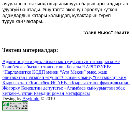
ачууланып, жакында кырылышууга барышары алдыртан
удургуй баштады. Ушу тапта экөөнүн эрөөлүн күткөн
адамдардын катары калыңдап, кулактарын түрүп
турушкан чактары...
"Азия Ньюс" гезити
Тектеш материалдар:
Административдик-аймактык түзүлүштүн татаалдыгы же
Төлөбек агабыздын төлгө ташы
Бегалы НАРГОЗУЕВ:
“Парламентке КСДП менен “Ата Мекен” эмес, жаш
олигархтар шагырап өтүшөт”
Сыймык эмне, “баатырың” ким,
Кыргызстан!?
Канатбек ИСАЕВ, «Кыргызстан» фракциясынан
Жогорку Кеңештин депутаты: «Атамбаев сый-урматтан эбак
кеткен»
Султан Раевдин роман-метафорасы
Desing by
Asyluulu
© 2019