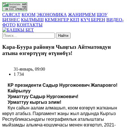
САЯСАТ
КООМ
ЭКОНОМИКА
ЖАНИРМЕМ
ШОУ
БИЗНЕС
КЫЛМЫШ
КЕМЕНГЕР КЕП
КҮЧ БЕРЕН
ВИДЕО-
ФОТО
КОНТАКТЫ
Найти
Кара-Буура районун Чыңгыз Айтматовдун
атына өзгөртүүнү өтүнөбүз!
31-январь, 09:00
1 734
КР президенти Садыр Нургожоевич Жапаровго!
Кайрылуу
Урматтуу Садыр Нургожоевич!
Урматтуу кыргыз элим!
Күн сайын аалам алмашып, коом өзгөрүп жатканын
көрүп атабыз. Парламент жаңы жыл алдында Кыргыз
Республикасындагы географиялык аталыштагы
мыйзамды алымча-кошумчасы менен өзгөртүп, 2021-