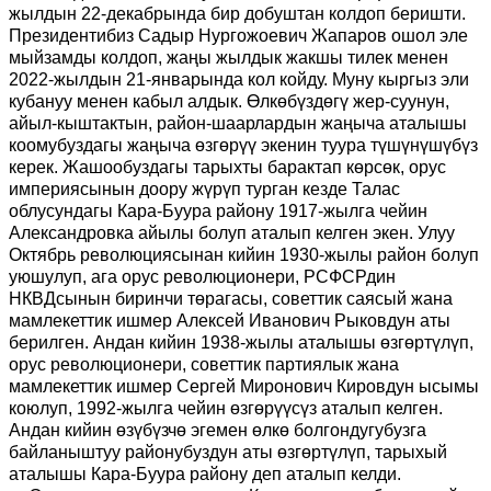
жылдын 22-декабрында бир добуштан колдоп беришти.
Президентибиз Садыр Нургожоевич Жапаров ошол эле
мыйзамды колдоп, жаңы жылдык жакшы тилек менен
2022-жылдын 21-январында кол койду. Муну кыргыз эли
кубануу менен кабыл алдык. Өлкөбүздөгү жер-суунун,
айыл-кыштактын, район-шаарлардын жаңыча аталышы
коомубуздагы жаңыча өзгөрүү экенин туура түшүнүшүбүз
керек. Жашообуздагы тарыхты барактап көрсөк, орус
империясынын доору жүрүп турган кезде Талас
облусундагы Кара-Буура району 1917-жылга чейин
Александровка айылы болуп аталып келген экен. Улуу
Октябрь революциясынан кийин 1930-жылы район болуп
уюшулуп, ага орус революционери, РСФСРдин
НКВДсынын биринчи төрагасы, советтик саясый жана
мамлекеттик ишмер Алексей Иванович Рыковдун аты
берилген. Андан кийин 1938-жылы аталышы өзгөртүлүп,
орус революционери, советтик партиялык жана
мамлекеттик ишмер Сергей Миронович Кировдун ысымы
коюлуп, 1992-жылга чейин өзгөрүүсүз аталып келген.
Андан кийин өзүбүзчө эгемен өлкө болгондугубузга
байланыштуу районубуздун аты өзгөртүлүп, тарыхый
аталышы Кара-Буура району деп аталып келди.