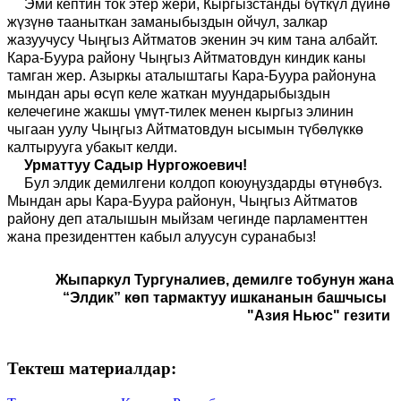
Эми кептин ток этер жери, Кыргызстанды бүткүл дүйнө
жүзүнө тааныткан заманыбыздын ойчул, залкар
жазуучусу Чыңгыз Айтматов экенин эч ким тана албайт.
Кара-Буура району Чыңгыз Айтматовдун киндик каны
тамган жер. Азыркы аталыштагы Кара-Буура районуна
мындан ары өсүп келе жаткан муундарыбыздын
келечегине жакшы үмүт-тилек менен кыргыз элинин
чыгаан уулу Чыңгыз Айтматовдун ысымын түбөлүккө
калтырууга убакыт келди.
Урматтуу Садыр Нургожоевич!
Бул элдик демилгени колдоп коюуңуздарды өтүнөбүз.
Мындан ары Кара-Буура районун, Чыңгыз Айтматов
району деп аталышын мыйзам чегинде парламенттен
жана президенттен кабыл алуусун суранабыз!
Жыпаркул Тургуналиев, демилге тобунун жана
“Элдик” көп тармактуу ишкананын башчысы
"Азия Ньюс" гезити
Тектеш материалдар: