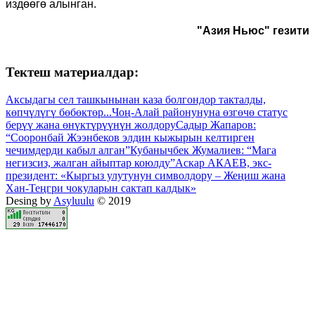
издөөгө алынган.
"Азия Ньюс" гезити
Тектеш материалдар:
Аксыдагы сел ташкынынан каза болгондор такталды,
көпчүлүгү бөбөктөр...
Чоң-Алай районунуна өзгөчө статус
берүү жана өнүктүрүүнүн жолдору
Садыр Жапаров:
“Сооронбай Жээнбеков элдин кыжырын келтирген
чечимдерди кабыл алган”
Кубанычбек Жумалиев: “Мага
негизсиз, жалган айыптар коюлду”
Аскар АКАЕВ, экс-
президент: «Кыргыз улутунун символдору – Жеңиш жана
Хан-Теңгри чокуларын сактап калдык»
Desing by
Asyluulu
© 2019