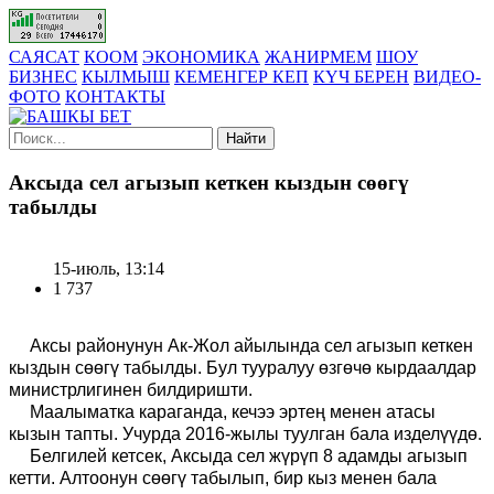
САЯСАТ
КООМ
ЭКОНОМИКА
ЖАНИРМЕМ
ШОУ
БИЗНЕС
КЫЛМЫШ
КЕМЕНГЕР КЕП
КҮЧ БЕРЕН
ВИДЕО-
ФОТО
КОНТАКТЫ
Найти
Аксыда сел агызып кеткен кыздын сөөгү
табылды
15-июль, 13:14
1 737
Аксы районунун Ак-Жол айылында сел агызып кеткен
кыздын сөөгү табылды. Бул тууралуу өзгөчө кырдаалдар
министрлигинен билдиришти.
Маалыматка караганда, кечээ эртең менен атасы
кызын тапты.
Учурда 2016-жылы туулган бала изделүүдө.
Белгилей кетсек, Аксыда сел жүрүп 8 адамды а
г
ызып
кетти. Алтоонун сөөгү табылып, бир кыз менен бала