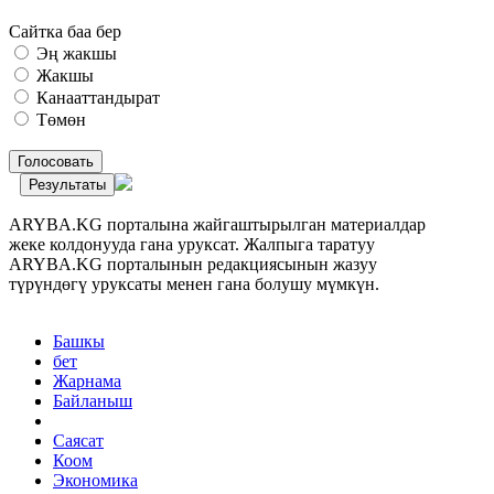
Сайтка баа бер
Эң жакшы
Жакшы
Канааттандырат
Төмөн
Голосовать
Результаты
ARYBA.KG порталына жайгаштырылган материалдар
жеке колдонууда гана уруксат. Жалпыга таратуу
ARYBA.KG порталынын редакциясынын жазуу
түрүндөгү уруксаты менен гана болушу мүмкүн.
Башкы
бет
Жарнама
Байланыш
Саясат
Коом
Экономика