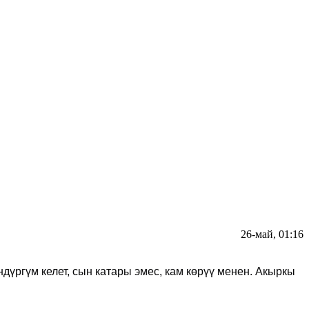
26-май, 01:16
дүргүм келет
,
сын катары эмес, кам көрүү менен.
Акыркы