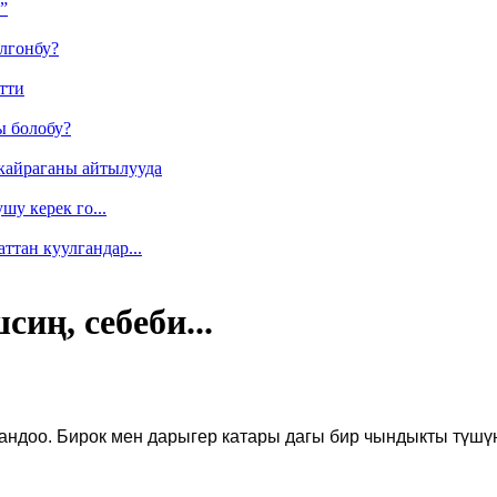
”
лгонбу?
тти
ы болобу?
кайраганы айтылууда
у керек го...
ттан куулгандар...
иң, себеби...
тандоо.
Бирок мен дарыгер катары дагы бир чындыкты түшүн