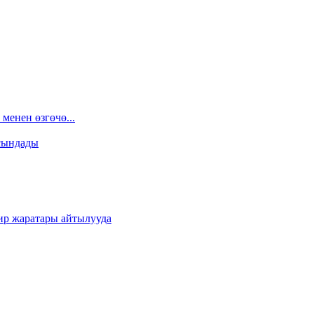
менен өзгөчө...
сындады
ир жаратары айтылууда