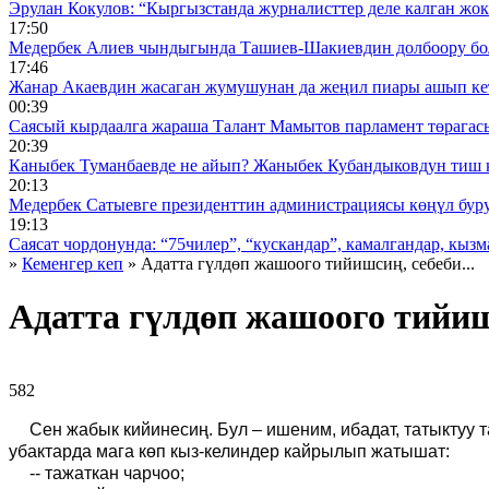
Эрулан Кокулов: “Кыргызстанда журналисттер деле калган жок
17:50
Медербек Алиев чындыгында Ташиев-Шакиевдин долбоору бо
17:46
Жанар Акаевдин жасаган жумушунан да жеңил пиары ашып ке
00:39
Саясый кырдаалга жараша Талант Мамытов парламент төрагас
20:39
Каныбек Туманбаевде не айып? Жаныбек Кубандыковдун тиш 
20:13
Медербек Сатыевге президенттин администрациясы көңүл буруш
19:13
Саясат чордонунда: “75чилер”, “кускандар”, камалгандар, кызма
»
Кеменгер кеп
» Адатта гүлдөп жашоого тийишсиң, себеби...
Адатта гүлдөп жашоого тийишс
582 ᠌ ᠌ ᠌ ᠌᠌ ᠌ ᠌᠌
Сен жабык кийинесиң. Бул – ишеним, ибадат, татыктуу 
убактарда мага көп кыз-келиндер кайрылып жатышат:
-- тажаткан чарчоо;