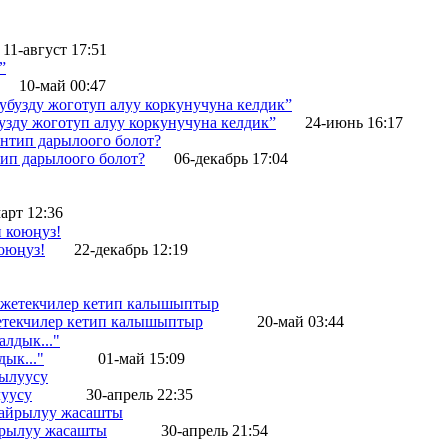
11-август 17:51
10-май 00:47
зду жоготуп алуу коркунучуна келдик”
24-июнь 16:17
ип дарылоого болот?
06-декабрь 17:04
арт 12:36
оюңуз!
22-декабрь 12:19
жетекчилер кетип калышыптыр
20-май 03:44
ык..."
01-май 15:09
уусу
30-апрель 22:35
айрылуу жасашты
30-апрель 21:54