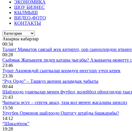
ЭКОНОМИКА
ШОУ БИЗНЕС
КЫЛМЫШ
ВИДЕО-ФОТО
КОНТАКТЫ
Акыркы кабарлар
00:34
Талант Мамытов саясый жүк көтөрүп, оор сыноолордон өткөнү 
00:28
Сыймык Жапыкеев лидер катары чыгабы? Азырынча өкмөттү 
23:46
Турат Акимовдой сынчылар коомдун өнүгүшү үчүн керек
23:36
“Рух Ордо” – Ташкул акенин ааламдык чабыты
00:44
Шайлоодо улакчылар менен футбол, волейбол ойногондор таас
21:43
Чыныгы өсүү – сергек акыл, таза кол менен жасалары шексиз
15:56
Улугбек Ормонов шайлоодо Оштогу штабды башкарабы?
14:12
“Шакалёнок”
19:28