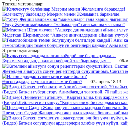
Тектеш материалдар:
Келечектүү балбандар Мээрим менен Жоламанга баракелде!
“Улуу Жеңиш майрамына “маймылдар” гана каршы чыгышат”
Медеткан Шеримкулов: “Ашкере динчилдердин айынан улутубу
Гемоглобиндин төмөн болушунун белгилери кандай? Аны кант
Эң көп окулгандар
Бүркүттүн алдында калган коёндой эле бырпырадым…
06-м
Жөтөлдөн айыгууга сонун рецепттерди сунуштайбыз. Сактап к
Өлгөн адамдар түшкө кирсе эмне болот?
07-апрель 18:13
(Видео) Баткен губернатору Алимбаевди тоготпой, 70 пайыз 
(Видео) Лейлектеги атышуу: "Кыргыз элим, биз жардамсыз калд
Президент Садыр Жапаровдун акыркы кырдаал боюнча кайрыл
(Видео) Баткен согушунун ардагерлери элибиз үчүн күйүп, к