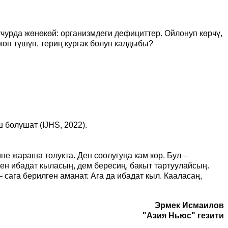
 учурда жөнөкөй: организмдеги дефициттер. Ойлонуп көрчү,
көп түшүп, териң кургак болуп калдыбы?
ш бол
ушат
(IJHS, 2022).
ине жараша толукта. Ден соолугуңа кам көр. Бул –
 Сен ибадат кыласың, дем бересиң, бакыт тартуулайсың.
– сага берилген аманат.
Ага да ибадат кыл.
Кааласаң,
Эрмек Исмаилов
"Азия Ньюс" гезити