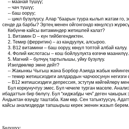
-- маанай түшүү;
-- чач түшүү;
-- баш ооруу;
-- цикл бузулуусу. Алар “баарын туура кылып жатам го,
сенде да барбы? Эртең менен ойгонгондо көңүлсүз жүрөсү
Көбүнчө кайсы витаминдер жетишпей калат?
1. Витамин D
–
күн тийбегендиктен.
2. Темир (ферритин)
–
аз кандуулук, алсыроо.
3. В12 витамини
–
баш оору
у
, көңүл топтой албай калуу.
4. Фолий кислотасы
–
кош бойлуулукта өзгөчө маанилүү.
5. Магний
–
булчуң тартылышы, уйку бузулуу.
Изилдөөлөр эмне дейт?
--
Жакынкы Чыгыш жана Борбор Азияда жабык кийинген
-- т
емир жетишсиздиги аялдардын чарчоосунун негизги 
--
В12 жетишсиздиги депрессия, эстутум көйгөйлөрү мен
Бул коркунучтуу эмес. Бул чечиле турган маселе.
А
нализ
ибадаттын бир бөлүгү. Бул “хиджабды чеч” деген чакырык 
Андыктан өзүңдү таштаба. Кам көр. Сен татыктуусуң. Адат
кайсы анализдерди тапшырыш керек экенин жазып берем.
Бөлүшүү: