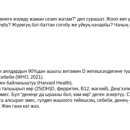
 эмнеге өзүмдү жаман сезип жатам?” деп сурашат. Жооп көп
ңбү? Жүрөгүң бат-баттан согобу же уйкуң начарбы? Чачың 
 аялдардын 90%дан ашыгы витамин D жетишсиздигине ту
себеби (WHO, 2021).
ен байланыштуу (Harvard Health).
 тапшырып көр (25(OH)D, ферритин, В12, магний)
. Деңгээл
эмес. Бул “денеңе да ыраазы бол, кам көр” деген эскертүү.
та алсырап эмес, гүлдөп жашоого тийишсиң, себеби, денең 
 Жөн гана кат жаз.