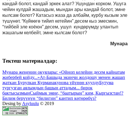
кандай болот, кандай эркек алат
?
Ушундан корком. Ушуга
чейин кулдай жашадым, мындан ары кандай болот, эмне
кылсам болот? Катасыз жаза да албайм, курбу кызым эле
түшүнөт. “Күйөөгө тийип кетейин” десем кыз эмесмин,
“тийбей эле коёюн” десем, ушул күндөрүмдү улантып
жашагым келбейт, эмне кылсам болот?
Мунара
Тектеш материалдар:
Мунара жеңенин окуялары: «Ойноп келейин десем кайнатам
жибербей койду...»
Ат-Башыда экинчи жолдошу менен жашап
жаткан Бурулкан Курманакунова үйүнөн куулду
Бутума
тургузган аялымдын башын аттадым... бирок
бактысызмын
Сыймык эмне, “баатырың” ким, Кыргызстан!?
Билим берүүнүн “билигин” кантип көтөрөбүз?
Desing by
Asyluulu
© 2019