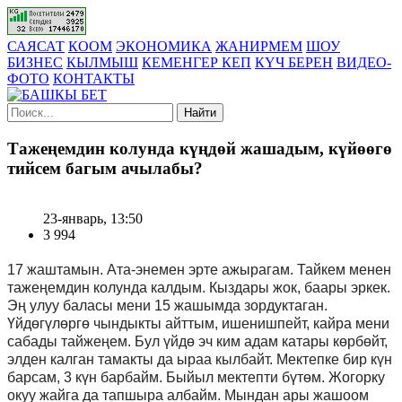
САЯСАТ
КООМ
ЭКОНОМИКА
ЖАНИРМЕМ
ШОУ
БИЗНЕС
КЫЛМЫШ
КЕМЕНГЕР КЕП
КҮЧ БЕРЕН
ВИДЕО-
ФОТО
КОНТАКТЫ
Найти
Тажеңемдин колунда күңдөй жашадым, күйөөгө
тийсем багым ачылабы?
23-январь, 13:50
3 994
17 жаштамын. Ата-энемен эрте ажырагам. Тайкем менен
тажеңемдин колунда калдым. Кыздары жок, баары эркек.
Эң улуу баласы мени 15 жашымда зордуктаган.
Үйдөгүлөргө чындыкты айттым, ишенишпейт, кайра мени
сабады тайжеңем. Бул үйдө эч ким адам катары көрбөйт,
элден калган тамакты да ыраа кылбайт. Мектепке бир күн
барсам, 3 күн барбайм. Быйыл мектепти бүтөм. Жогорку
окуу жайга да тапшыра албайм. Мындан ары жашоом