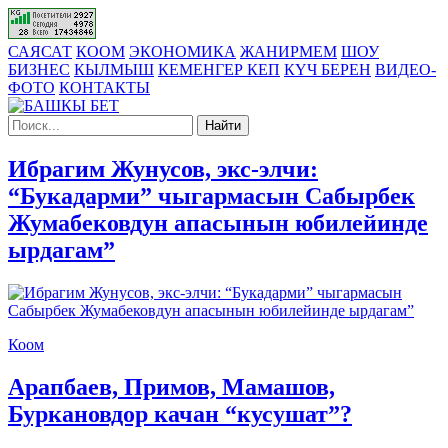
САЯСАТ
КООМ
ЭКОНОМИКА
ЖАНИРМЕМ
ШОУ
БИЗНЕС
КЫЛМЫШ
КЕМЕНГЕР КЕП
КҮЧ БЕРЕН
ВИДЕО-
ФОТО
КОНТАКТЫ
Найти
Ибрагим Жунусов, экс-элчи:
“Букадарми” чыгармасын Сабырбек
Жумабековдун апасынын юбилейинде
ырдагам”
Коом
Арапбаев, Примов, Мамашов,
Буркановдор качан “кусушат”?