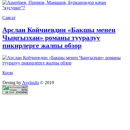
Саясат
Арслан Койчиевдин «Бакшы менен
Чыңгызхан» романы тууралуу
пикирлерге жалпы обзор
Коом
Desing by
Asyluulu
© 2019