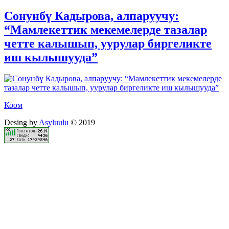
Сонунбү Кадырова, алпаруучу:
“Мамлекеттик мекемелерде тазалар
четте калышып, уурулар биргеликте
иш кылышууда”
Коом
Desing by
Asyluulu
© 2019