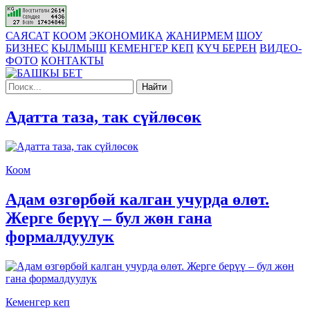
САЯСАТ
КООМ
ЭКОНОМИКА
ЖАНИРМЕМ
ШОУ
БИЗНЕС
КЫЛМЫШ
КЕМЕНГЕР КЕП
КҮЧ БЕРЕН
ВИДЕО-
ФОТО
КОНТАКТЫ
Найти
Адатта таза, так сүйлөсөк
Коом
Адам өзгөрбөй калган учурда өлөт.
Жерге берүү – бул жөн гана
формалдуулук
Кеменгер кеп