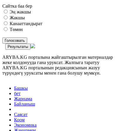
Сайтка баа бер
Эң жакшы
Жакшы
Канааттандырат
Төмөн
Голосовать
Результаты
ARYBA.KG порталына жайгаштырылган материалдар
жеке колдонууда гана уруксат. Жалпыга таратуу
ARYBA.KG порталынын редакциясынын жазуу
түрүндөгү уруксаты менен гана болушу мүмкүн.
Башкы
бет
Жарнама
Байланыш
Саясат
Коом
Экономика
Жанирмем