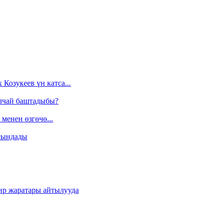
Козукеев үн катса...
алчай баштадыбы?
менен өзгөчө...
сындады
ир жаратары айтылууда