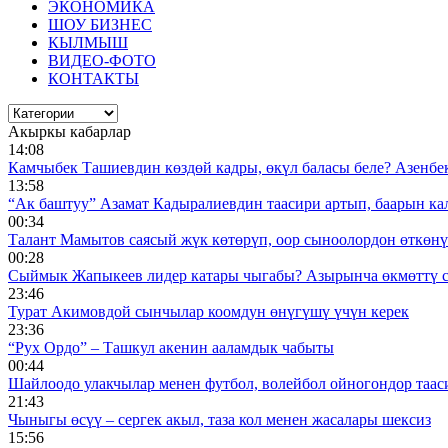
ЭКОНОМИКА
ШОУ БИЗНЕС
КЫЛМЫШ
ВИДЕО-ФОТО
КОНТАКТЫ
Акыркы кабарлар
14:08
Камчыбек Ташиевдин көздөй кадры, өкүл баласы беле? Азенбек 
13:58
“Ак баштуу” Азамат Кадыралиевдин таасири артып, баарын к
00:34
Талант Мамытов саясый жүк көтөрүп, оор сыноолордон өткөнү 
00:28
Сыймык Жапыкеев лидер катары чыгабы? Азырынча өкмөттү 
23:46
Турат Акимовдой сынчылар коомдун өнүгүшү үчүн керек
23:36
“Рух Ордо” – Ташкул акенин ааламдык чабыты
00:44
Шайлоодо улакчылар менен футбол, волейбол ойногондор таас
21:43
Чыныгы өсүү – сергек акыл, таза кол менен жасалары шексиз
15:56