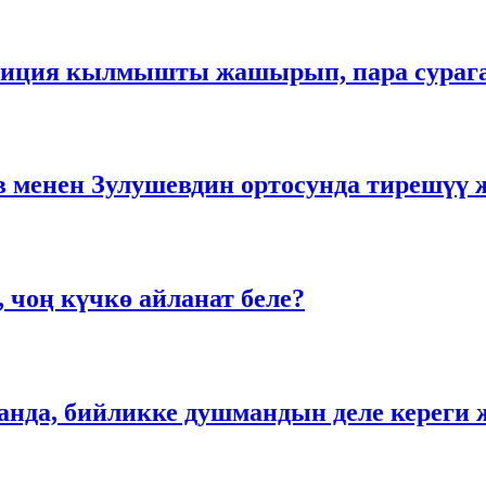
илиция кылмышты жашырып, пара сураган
в менен Зулушевдин ортосунда тирешүү 
 чоң күчкө айланат беле?
нда, бийликке душмандын деле кереги 