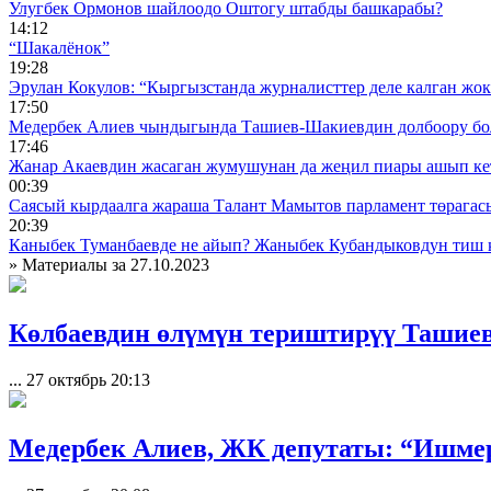
Улугбек Ормонов шайлоодо Оштогу штабды башкарабы?
14:12
“Шакалёнок”
19:28
Эрулан Кокулов: “Кыргызстанда журналисттер деле калган жок
17:50
Медербек Алиев чындыгында Ташиев-Шакиевдин долбоору бо
17:46
Жанар Акаевдин жасаган жумушунан да жеңил пиары ашып ке
00:39
Саясый кырдаалга жараша Талант Мамытов парламент төрагас
20:39
Каныбек Туманбаевде не айып? Жаныбек Кубандыковдун тиш 
» Материалы за 27.10.2023
Көлбаевдин өлүмүн териштирүү Ташиев
...
27 октябрь 20:13
Медербек Алиев, ЖК депутаты: “Ишме