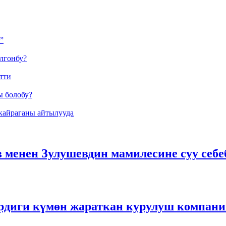
”
лгонбу?
тти
ы болобу?
кайраганы айтылууда
 менен Зулушевдин мамилесине суу себе
рдиги күмөн жараткан курулуш компан