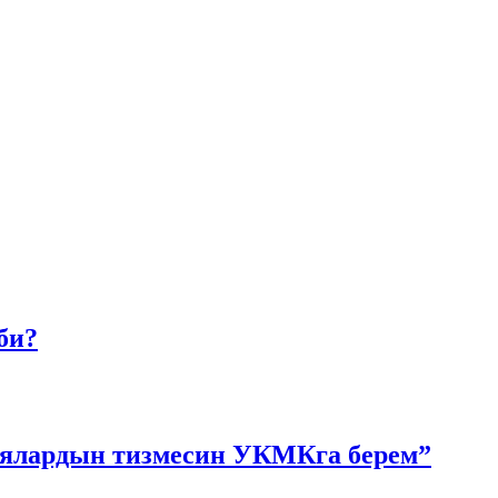
би?
иялардын тизмесин УКМКга берем”