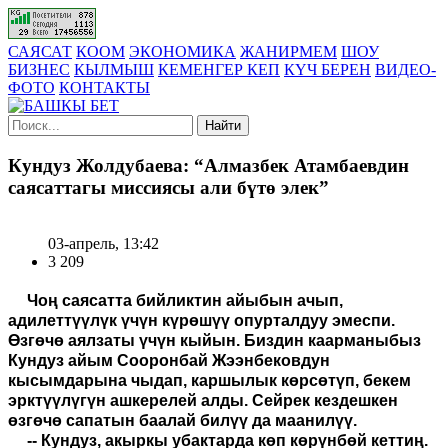
САЯСАТ
КООМ
ЭКОНОМИКА
ЖАНИРМЕМ
ШОУ
БИЗНЕС
КЫЛМЫШ
КЕМЕНГЕР КЕП
КҮЧ БЕРЕН
ВИДЕО-
ФОТО
КОНТАКТЫ
Найти
Кундуз Жолдубаева: “Алмазбек Атамбаевдин
саясаттагы миссиясы али бүтө элек”
03-апрель, 13:42
3 209
Чоң саясатта бийликтин айыбын ачып,
адилеттүүлүк үчүн күрөшүү опурталдуу эмеспи.
Өзгөчө аялзаты үчүн кыйын. Биздин каарманыбыз
Кундуз айым Сооронбай Жээнбековдун
кысымдарына чыдап, каршылык көрсөтүп, бекем
эрктүүлүгүн ашкерелей алды. Сейрек кездешкен
өзгөчө сапатын баалай билүү да маанилүү.
-- Кундуз, акыркы убактарда көп көрүнбөй кеттиң.