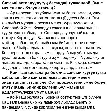
Саясый активдүүлүгүң басаңдай түшкөндөй. Эмне
менен алек болуп атасың?
-- Ар нерсенин өз убакыт-сааты болот эмеспи, ушул
тапта мен энергия топтоп жатам (!) десем болот. Эки
жылыбыз мурдагы режим менен күрөшүүгө кетти.
Сооронбай Жээнбековдун саясатына каршы чыгып,
куугунтукка кабылдык. Ошондо да унчукпай калган
жокпуз. Коркподук. Баардык сыноолорго
майтарылбастан, башыбызды бийик көтөрүп жеңип
чыктык. Чыйралдым, такшалдым, инсан катары өстүм.
Көп нерсеге көз карашым өзгөрдү. Азыр убактымды
руханий жактан байытууга жумшоодомун. Мурда окуган
чыгармаларды кайра карап чыктым. Кыскасы, өзүмдү
алдыдагы чоң жетишкендиктерге даярдап жатам.
-- Кой-Таш коогалаңы боюнча саясый куугунтукка
кабылып, бир канча кылмыш иштери менен
айыпталып аттың эле. Сот процесстери эмне болуп
атат? Жаңы бийлик келгени бул жагынан
адилеттүүлүккө үмүт барбы?
-- Кой-Таш окуялары боюнча соттук териштирүүнүн
башталганына бир жылдын жүзү болду. Былтыр
пандемия учурунда киргизилген өзгөчө кырдаалга