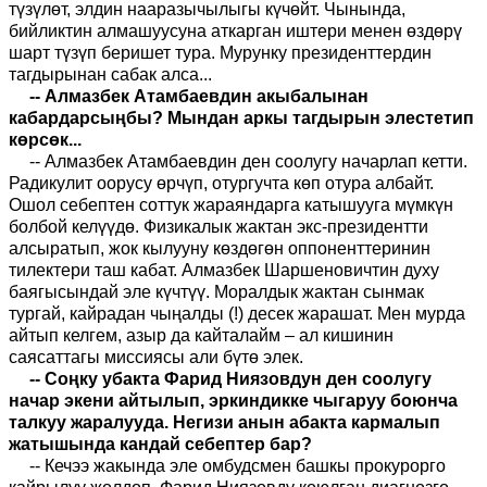
түзүлөт, элдин нааразычылыгы күчөйт. Чынында,
бийликтин алмашуусуна аткарган иштери менен өздөрү
шарт түзүп беришет тура. Мурунку президенттердин
тагдырынан сабак алса...
-- Алмазбек Атамбаевдин акыбалынан
кабардарсыңбы? Мындан аркы тагдырын элестетип
көрсөк...
-- Алмазбек Атамбаевдин ден соолугу начарлап кетти.
Радикулит оорусу өрчүп, отургучта көп отура албайт.
Ошол себептен соттук жараяндарга катышууга мүмкүн
болбой келүүдө. Физикалык жактан экс-президентти
алсыратып, жок кылууну көздөгөн оппоненттеринин
тилектери таш кабат. Алмазбек Шаршеновичтин духу
баягысындай эле күчтүү. Моралдык жактан сынмак
тургай, кайрадан чыңалды (!) десек жарашат. Мен мурда
айтып келгем, азыр да кайталайм – ал кишинин
саясаттагы миссиясы али бүтө элек.
-- Соңку убакта Фарид Ниязовдун ден соолугу
начар экени айтылып, эркиндикке чыгаруу боюнча
талкуу жаралууда. Негизи анын абакта кармалып
жатышында кандай себептер бар?
-- Кечээ жакында эле омбудсмен башкы прокурорго