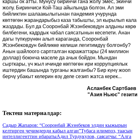
каршы ок атты. Мунусу биринчи гана жолу эмес, экинчи
жолу. Биринчиси Кой-Таш айылында болгон. Ал эми
бийликтин шалаакылыгынан пандемия учурунда
көптөгөн жарандарыбыз каза табышты, эл кырылып кала
жаздады. Бул да Сооронбай Жээнбековдун алдыны көрө
билбегени, кадрдык чабал саясатынын кесепети. Анан
дагы түпкүрүнөн алып караганда, Сооронбай
Жээнбековдун бийликке келиши легитимдүү болгонбу?
Анын шайлоого сарпталган каражаттары (24 миллион
доллар) боюнча маселе да ачык бойдон. Мындан
сырткары, үч жыл ичинде көптөгөн ири коррупциялык
иштердин башында турганы жалганбы? Бир күнү жооп
берчү убакыт келерин өзү деле сезип жатса керек...
Асланбек Сартбаев
"Азия Ньюс" гезити
Тектеш материалдар:
Садыр Жапаров: “Сооронбай Жээнбеков элдин кыжырын
келтирген чечимдерди кабыл алган”
Тубаса илимпоз, таасын
интеллигенттин ибараты
Адил Турдукулов, саясатчы: “Алга