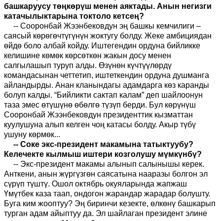
башкаруусу төңкөрүш менен аяктады. Анын негизги
катачылыктарына токтоло кетсең?
-- Сооронбай Жээнбековдун эң башкы кемчилиги –
саясый көрөгөчтүгүнүн жоктугу болду. Жеке амбициядан
өйдө боло албай койду. Иштегендин ордуна бийликке
келишине көмөк көрсөткөн жакын досу менен
салгылашып туруп алды. Өзүнөн күчтүүлөрдү
командасынан четтетип, иштеткендин ордуна душманга
айландырды. Анан кланындагы адамдарга көз каранды
болуп калды. “Бийликти сактап калам” деп шайлоонун
таза эмес өтүшүнө өбөлгө түзүп берди. Бул көрүнүш
Сооронбай Жээнбековдун президенттик кызматтан
куулушуна алып келген чоң катасы болду. Акыр түбү
ушуну көрмөк...
-- Соке экс-президент макамына татыктуубу?
Келечекте кылмыш иштери козголушу мүмкүнбү?
-- Экс-президент макамы алынып салынышы керек.
Анткени, анын жүргүзгөн саясатына нааразы болгон эл
сүрүп түштү. Ошол октябр
ь
окуяларында жапжаш
Үмүтбек каза таап, ондогон жарандар жарадар болушту.
Буга ким жооптуу? Эң биринчи кезекте, өлкөнү башкарып
турган адам айыптуу да. Эл шайлаган президент элине