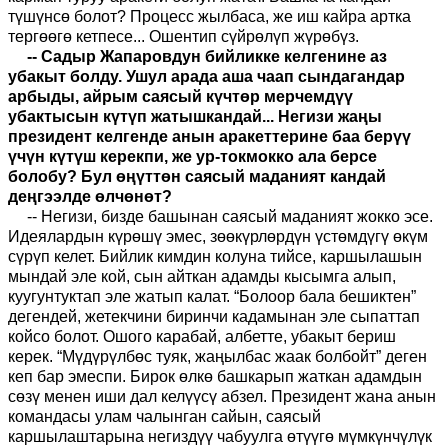
түшүнсө болот? Процесс жылбаса, же иш кайра артка
тергөөгө кетпесе... Ошентип сүйрөлүп жүрөбүз.
-- Садыр Жапаровдун бийликке келгенине аз
убакыт болду. Ушул арада аша чаап сындагандар
арбыды, айрым саясый күчтөр мерчемдүү
убактысын күтүп жатышкандай... Негизи жаңы
президент келгенде анын аракеттерине баа берүү
үчүн күтүш керекпи, же ур-токмокко ала берсе
болобу
?
Бул өңүттөн саясый маданият кандай
деңгээлде өлчөнөт
?
-- Негизи, бизде башынан саясый маданият жокко эсе.
Идеялардын күрөшү эмес, зөөкүрлөрдүн үстөмдүгү өкүм
сүрүп келет. Бийлик кимдин колуна тийсе, каршылашын
мындай эле кой, сын айткан адамды кысымга алып,
куугунтуктап эле жатып калат. “Болоор бала бешиктен”
дегендей, жетекчини биринчи кадамынан эле сыпаттап
койсо болот. Ошого карабай, албетте, убакыт бериш
керек. “Мүдүрүлбөс туяк, жаңылбас жаак болбойт” деген
кеп бар эмеспи. Бирок өлкө башкарып жаткан адамдын
сөзү менен иши дал келүүсү абзел. Президент жана анын
командасы улам чалынган сайын, саясый
каршылаштарына негиздүү чабуулга өтүүгө мүмкүнчүлүк