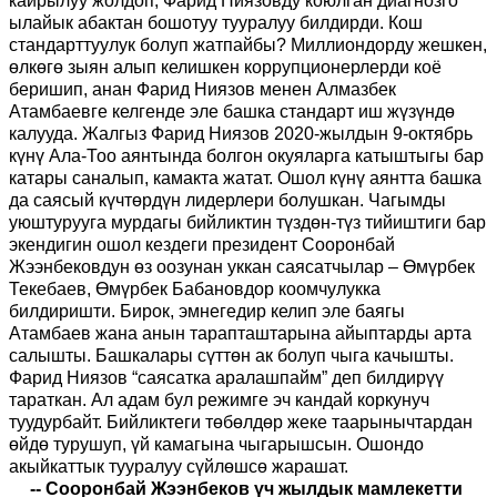
кайрылуу жолдоп, Фарид Ниязовду коюлган диагнозго
ылайык абактан бошотуу тууралуу билдирди. Кош
стандарттуулук болуп жатпайбы? Миллиондорду жешкен,
өлкөгө зыян алып келишкен коррупционерлерди коё
беришип, анан Фарид Ниязов менен Алмазбек
Атамбаевге келгенде эле башка стандарт иш жүзүндө
калууда. Жалгыз Фарид Ниязов 2020-жылдын 9-октябрь
күнү Ала-Тоо аянтында болгон окуяларга катыштыгы бар
катары саналып, камакта жатат. Ошол күнү аянтта башка
да саясый күчтөрдүн лидерлери болушкан. Чагымды
уюштурууга мурдагы бийликтин түздөн-түз тийиштиги бар
экендигин ошол кездеги президент Сооронбай
Жээнбековдун өз оозунан уккан саясатчылар – Өмүрбек
Текебаев, Өмүрбек Бабановдор коомчулукка
билдиришти. Бирок, эмнегедир келип эле баягы
Атамбаев жана анын тарапташтарына айыптарды арта
салышты. Башкалары сүттөн ак болуп чыга качышты.
Фарид Ниязов “саясатка аралашпайм” деп билдирүү
тараткан. Ал адам бул режимге эч кандай коркунуч
туудурбайт. Бийликтеги төбөлдөр жеке таарынычтардан
өйдө турушуп, үй камагына чыгарышсын. Ошондо
акыйкаттык тууралуу сүйлөшсө жарашат.
-- Сооронбай Жээнбеков үч жылдык мамлекетти