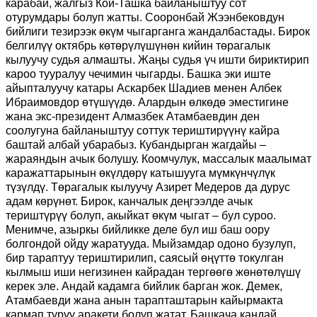
карабай, жалгыз Кой-Ташка байланыштуу сот
отурумдары болуп жатты. Сооронбай Жээнбековдун
бийлиги тезирээк өкүм чыгарганга жандалбастады. Бирок
белгилүү октябрь көтөрүлүшүнөн кийин төрагалык
кылуучу судья алмашты. Жаңы судья үч ишти бириктирип
кароо тууралуу чечимин чыгарды. Башка эки иште
айыпталуучу катары Аскарбек Шадиев менен Албек
Ибраимовдор өтүшүүдө. Алардын өлкөдө эместигине
жана экс-президент Алмазбек Атамбаевдин ден
соолугуна байланыштуу соттук териштирүүнү кайра
баштай албай убарабыз. Кубандырган жагдайы –
жараяндын ачык болушу. Коомчулук, массалык маалымат
каражаттарынын өкүлдөрү катышууга мүмкүнчүлүк
түзүлдү. Төрагалык кылуучу Азирет Медеров да дурус
адам көрүнөт. Бирок, канчалык деңгээлде ачык
териштүрүү болуп, акыйкат өкүм чыгат – бул суроо.
Менимче, азыркы бийликке деле бул иш баш оору
болгондой ойду жаратууда. Мыйзамдар одоно бузулуп,
бир тараптуу териштирилип, саясый өңүттө токулган
кылмыш иши негизинен кайрадан тергөөгө жөнөтөлүшү
керек эле. Андай кадамга бийлик барган жок. Демек,
Атамбаевди жана анын тарапташтарын кайырмакта
кармап туруу аракети болуп жатат. Башкача кандай