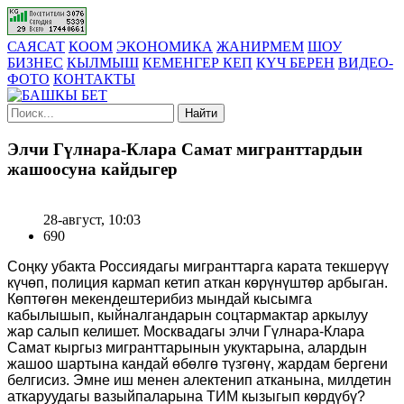
САЯСАТ
КООМ
ЭКОНОМИКА
ЖАНИРМЕМ
ШОУ
БИЗНЕС
КЫЛМЫШ
КЕМЕНГЕР КЕП
КҮЧ БЕРЕН
ВИДЕО-
ФОТО
КОНТАКТЫ
Найти
Элчи Гүлнара-Клара Самат мигранттардын
жашоосуна кайдыгер
28-август, 10:03
690
Соңку убакта Россиядагы мигранттарга карата текшерүү
күчөп, полиция кармап кетип аткан көрүнүштөр арбыган.
Көптөгөн мекендештерибиз мындай кысымга
кабылышып, кыйналгандарын соцтармактар аркылуу
жар салып келишет. Москвадагы элчи Гүлнара-Клара
Самат кыргыз мигранттарынын укуктарына, алардын
жашоо шартына кандай өбөлгө түзгөнү, жардам бергени
белгисиз. Эмне иш менен алектенип атканына, милдетин
аткаруудагы вазыйпаларына ТИМ кызыгып көрдүбү?