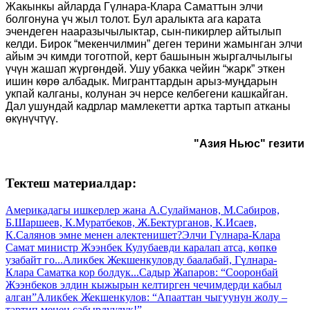
Жакынкы айларда Гүлнара-Клара Саматтын элчи
болгонуна үч жыл толот. Бул аралыкта ага карата
эчендеген нааразычылыктар, сын-пикирлер айтылып
келди. Бирок “мекенчилмин” деген терини жамынган элчи
айым эч кимди тоготпой, керт башынын жыргалчылыгы
үчүн жашап жүргөндөй. Ушу убакка чейин “жарк” эткен
ишин көрө албадык. Мигранттардын арыз-муңдарын
укпай калганы, колунан эч нерсе келбегени кашкайган.
Дал ушундай кадрлар мамлекетти артка тартып атканы
өкүнүчтүү.
"Азия Ньюс" гезити
Тектеш материалдар:
Америкадагы ишкерлер жана А.Сулайманов, М.Сабиров,
Б.Шаршеев, К.Муратбеков, Ж.Бектурганов, К.Исаев,
К.Салянов эмне менен алектенишет?
Элчи Гүлнара-Клара
Самат министр Жээнбек Кулубаевди каралап атса, көпкө
узабайт го...
Аликбек Жекшенкуловду баалабай, Гүлнара-
Клара Саматка кор болдук...
Садыр Жапаров: “Сооронбай
Жээнбеков элдин кыжырын келтирген чечимдерди кабыл
алган”
Аликбек Жекшенкулов: “Апааттан чыгуунун жолу –
тартип менен сабырдуулук!”