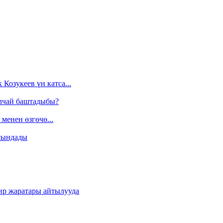
Козукеев үн катса...
алчай баштадыбы?
менен өзгөчө...
сындады
ир жаратары айтылууда