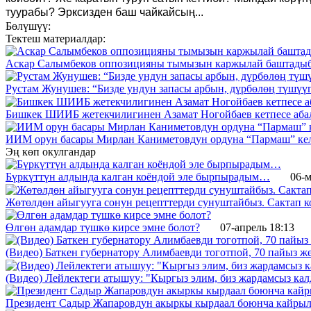
туурабы? Эрксизден баш чайкайсың...
Бөлүшүү:
Тектеш материалдар:
Аскар Салымбеков оппозицияны тымызын каржылай баштады
Рустам Жунушев: “Бизде ундун запасы арбын, дүрбөлөң түшүүг
Бишкек ШИИБ жетекчилигинен Азамат Ногойбаев кетпесе аба
ИИМ орун басары Мирлан Каниметовдун ордуна “Пармаш” ке
Эң көп окулгандар
Бүркүттүн алдында калган коёндой эле бырпырадым…
06-м
Жөтөлдөн айыгууга сонун рецепттерди сунуштайбыз. Сактап к
Өлгөн адамдар түшкө кирсе эмне болот?
07-апрель 18:13
(Видео) Баткен губернатору Алимбаевди тоготпой, 70 пайыз 
(Видео) Лейлектеги атышуу: "Кыргыз элим, биз жардамсыз калд
Президент Садыр Жапаровдун акыркы кырдаал боюнча кайрыл