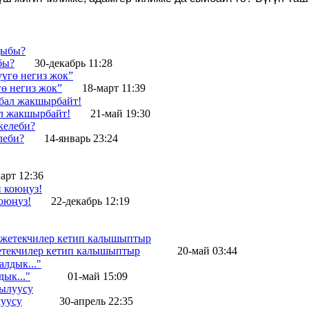
бы?
30-декабрь 11:28
ө негиз жок”
18-март 11:39
л жакшырбайт!
21-май 19:30
леби?
14-январь 23:24
арт 12:36
оюңуз!
22-декабрь 12:19
жетекчилер кетип калышыптыр
20-май 03:44
ык..."
01-май 15:09
уусу
30-апрель 22:35