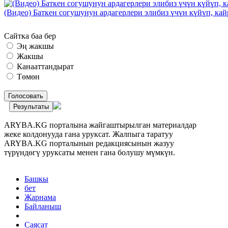
(Видео) Баткен согушунун ардагерлери элибиз үчүн күйүп, к
Сайтка баа бер
Эң жакшы
Жакшы
Канааттандырат
Төмөн
Голосовать
Результаты
ARYBA.KG порталына жайгаштырылган материалдар
жеке колдонууда гана уруксат. Жалпыга таратуу
ARYBA.KG порталынын редакциясынын жазуу
түрүндөгү уруксаты менен гана болушу мүмкүн.
Башкы
бет
Жарнама
Байланыш
Саясат