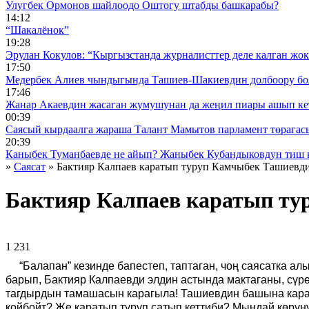
Улугбек Ормонов шайлоодо Оштогу штабды башкарабы?
14:12
“Шакалёнок”
19:28
Эрулан Кокулов: “Кыргызстанда журналисттер деле калган жок
17:50
Медербек Алиев чындыгында Ташиев-Шакиевдин долбоору бо
17:46
Жанар Акаевдин жасаган жумушунан да жеңил пиары ашып ке
00:39
Саясый кырдаалга жараша Талант Мамытов парламент төрагас
20:39
Каныбек Туманбаевде не айып? Жаныбек Кубандыковдун тиш 
»
Саясат
» Бактияр Калпаев каратып туруп Камчыбек Ташиевди
Бактияр Калпаев каратып ту
1 231 ᠌ ᠌ ᠌ ᠌᠌ ᠌ ᠌᠌
“Балапан” кезинде бапестеп, таптаган, чоң саясатка ал
барып, Бактияр Калпаевди элдин астында мактаганы, сүр
тагдырдын тамашасын карагыла! Ташиевдин башына кара 
койбойт? Же каратып туруп сатып кеттиби? Мындай көрүнү