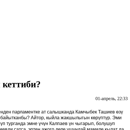
 кеттиби?
01-апрель, 22:33
ткенден парламентке ат салышканда Камчыбек Ташиев өзү
, байытканбы? Айтор, кыйла жакшылыгын көрүптүр. Эми
п турганда эмне үчүн Калпаев үн чыгарып, болушуп
иевди сатса, эртең ажого деле ушундай мамиле кылат да,