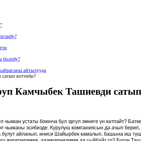
”
лгонбу?
тти
ы болобу?
кайраганы айтылууда
 сатып кеттиби?
руп Камчыбек Ташиевди сатып
ып чыккан устаты боюнча бул эргул эмнеге үн катпайт? Ба
өп чыкканы эсибизде. Курулуш компаниясын да ачып берип
булут айланып, иниси Шайырбек камалып, башына иш түшү
ш жигитчиликке, адамгерчиликке да сыйбайт го? Бүгүн Таш