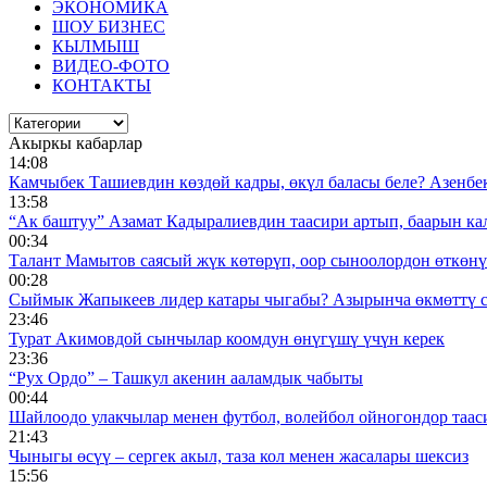
ЭКОНОМИКА
ШОУ БИЗНЕС
КЫЛМЫШ
ВИДЕО-ФОТО
КОНТАКТЫ
Акыркы кабарлар
14:08
Камчыбек Ташиевдин көздөй кадры, өкүл баласы беле? Азенбек 
13:58
“Ак баштуу” Азамат Кадыралиевдин таасири артып, баарын к
00:34
Талант Мамытов саясый жүк көтөрүп, оор сыноолордон өткөнү 
00:28
Сыймык Жапыкеев лидер катары чыгабы? Азырынча өкмөттү 
23:46
Турат Акимовдой сынчылар коомдун өнүгүшү үчүн керек
23:36
“Рух Ордо” – Ташкул акенин ааламдык чабыты
00:44
Шайлоодо улакчылар менен футбол, волейбол ойногондор таас
21:43
Чыныгы өсүү – сергек акыл, таза кол менен жасалары шексиз
15:56