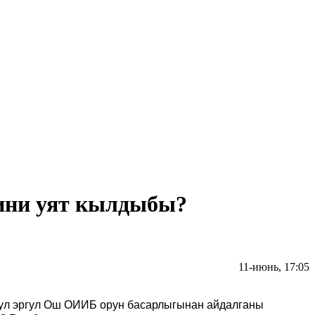
дини уят кылдыбы?
11-июнь, 17:05
бул эргул Ош ОИИБ орун басарлыгынан айдалганы