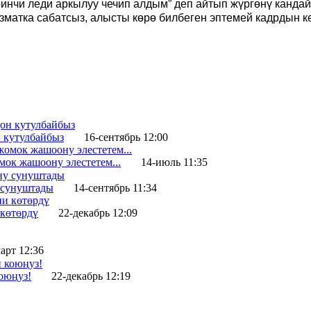
ринчи леди аркылуу чечип алдым” деп айтып жүргөнү канда
зматка сабатсыз, алысты көрө билбеген эптемей кадрдын к
 кутулбайбыз
16-сентябрь 12:00
ок жашоону элестетем...
14-июль 11:35
 сунуштады
14-сентябрь 11:34
 көтөрдү
22-декабрь 12:09
арт 12:36
оюңуз!
22-декабрь 12:19