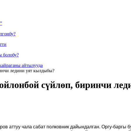
”
лгонбу?
тти
ы болобу?
кайраганы айтылууда
инчи ледини уят кылдыбы?
ойлонбой сүйлөп, биринчи ле
в аттуу чала сабат полковник дайындалган. Оргу-баргы 