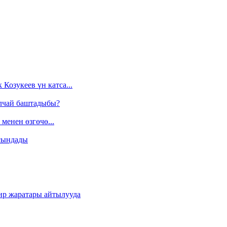
Козукеев үн катса...
алчай баштадыбы?
менен өзгөчө...
сындады
ир жаратары айтылууда