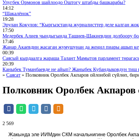
Улугбек Ормонов шайлоодо Оштогу штабды башкарабы?
14:12
“Шакалёнок”
19:28
Эрулан Кокулов: “Кыргызстанда журналисттер деле калган жок
17:50
Медербек Алиев чындыгында Ташиев-Шакиевдин долбоору бо
17:46
Жанар Акаевдин жасаган жумушунан да жеңил пиары ашып ке
00:39
Саясый кырдаалга жараша Талант Мамытов парламент төрагас
20:39
Каныбек Туманбаевде не айып? Жаныбек Кубандыковдун тиш 
»
Саясат
» Полковник Оролбек Акпаров ойлонбой сүйлөп, бир
Полковник Оролбек Акпаров 
2 569 ᠌ ᠌ ᠌ ᠌᠌ ᠌ ᠌᠌
Жакында эле ИИМдин СКМ начальнигине Оролбек Акпаро