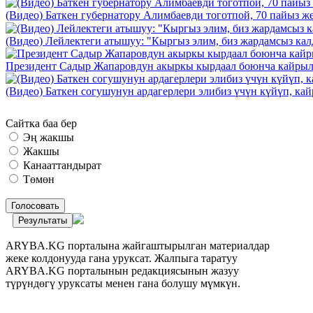
(Видео) Баткен губернатору Алимбаевди тоготпой, 70 пайыз 
(Видео) Лейлектеги атышуу: "Кыргыз элим, биз жардамсыз калд
Президент Садыр Жапаровдун акыркы кырдаал боюнча кайрыл
(Видео) Баткен согушунун ардагерлери элибиз үчүн күйүп, к
Сайтка баа бер
Эң жакшы
Жакшы
Канааттандырат
Төмөн
Голосовать
Результаты
ARYBA.KG порталына жайгаштырылган материалдар
жеке колдонууда гана уруксат. Жалпыга таратуу
ARYBA.KG порталынын редакциясынын жазуу
түрүндөгү уруксаты менен гана болушу мүмкүн.