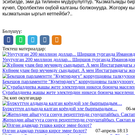
эсибизде, эми да тилинен мүдүрүлүптүр. “Кызматымды би
күчөп, Оролбектин оңбой калганы болжонууда. Жогорку кы
кызматынан ыргып кетпейби?..
Бөлүшүү:
Тектеш материалдар:
Унутулган 200 миллион доллар... Ширшов турганда Имановдон
Күйөөм улам бир мүчөмдү сындырат. А мен Инстаграмдагы жом
Бекешов парламентте "Кумтөрдөгү" коррупцияны талкуулоону
Сурабалдиева жашы жете электердин никеси боюнча маселени
Эң көп окулгандар
Бүркүттүн алдында калган коёндой эле бырпырадым…
06-м
Жөтөлдөн айыгууга сонун рецепттерди сунуштайбыз. Сактап к
Өлгөн адамдар түшкө кирсе эмне болот?
07-апрель 18:13