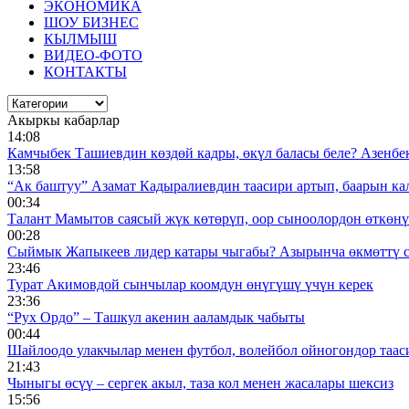
ЭКОНОМИКА
ШОУ БИЗНЕС
КЫЛМЫШ
ВИДЕО-ФОТО
КОНТАКТЫ
Акыркы кабарлар
14:08
Камчыбек Ташиевдин көздөй кадры, өкүл баласы беле? Азенбек 
13:58
“Ак баштуу” Азамат Кадыралиевдин таасири артып, баарын к
00:34
Талант Мамытов саясый жүк көтөрүп, оор сыноолордон өткөнү 
00:28
Сыймык Жапыкеев лидер катары чыгабы? Азырынча өкмөттү 
23:46
Турат Акимовдой сынчылар коомдун өнүгүшү үчүн керек
23:36
“Рух Ордо” – Ташкул акенин ааламдык чабыты
00:44
Шайлоодо улакчылар менен футбол, волейбол ойногондор таас
21:43
Чыныгы өсүү – сергек акыл, таза кол менен жасалары шексиз
15:56