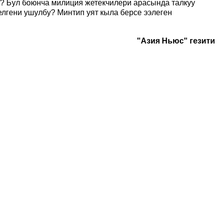
й? Бул боюнча милиция жетекчилери арасында талкуу
елгени ушулбу? Минтип уят кыла берсе ээлеген
"Азия Ньюс" гезити