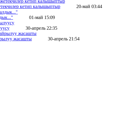
жетекчилер кетип калышыптыр
20-май 03:44
ык..."
01-май 15:09
уусу
30-апрель 22:35
айрылуу жасашты
30-апрель 21:54