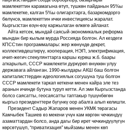
мамлекеттин карамагына өтүп, түшкөн пайданын 95%ы
мамлекетке, калган 5%ы олигархтарга, базаркомдорго
бөлүнсө, мамлекеттин ички инвестициясы жаралат.
Кыргызстан өзүн-өзү каржылаган өлкөгө айланат.
Айта кетсек, мындай саясый-экономикалык реформа
мындан бир кылым мурда Россияда болгон. Ал кездеги
КПССтин программалары: жер жөнүндө декрет,
коллективдештирүү, кооперация, НЭП, электрификация,
ичип-жегич спекулянттарга каршы күрөш ж.б. баары
аткарылып, СССР мамлекети дүркүрөп өнүккөн улуу
державага айланган. 1990-жылдары АКШ баш болгон
капиталисттердин идеологиялык согушуна туш болгон
СССР мамлекети таркап кеткени менен кайра эле тез
аранын ичинде бутуна туруп кетти. Ал эми Кыргызстанда
болсо саясатты, геосаясатты таптакыр түшүнбөгөн
кыргыз президенттери бүгүнкү оор абалга алып келишти.
Президент Садыр Жапаров менен УКМК төрагасы
Камчыбек Ташиев өз мекени үчүн кам көргөн чечкиндүү
азаматтардан болсо, анда дагы бир ирет чечкиндүүлүгүн
көрсөтүшүп, “приватизация” мыйзамы менен көп