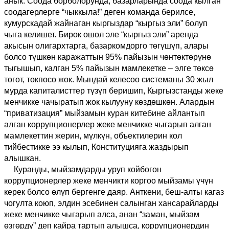
анык. Соода борболорунда, базарларында соода кылган
соодагерлерге “чыккыла!” деген команда берилсе,
кумурскадай жайнаган кыргыздар “кыргыз эли” болуп
чыга келишет. Бирок ошол эле “кыргыз эли” аренда
акысын олигархтарга, базаркомдорго төгүшүп, алары
болсо түшкөн каражаттын 95% пайызын чөнтөктөрүнө
тыгышып, калган 5% пайызын мамлекетке – элге төксө
төгөт, төкпөсө жок. Мындай келесоо системаны 30 жыл
мурда капиталисттер түзүп беришип, Кыргызстанды жеке
менчикке чачыратып жок кылууну көздөшкөн. Алардын
“приватизация” мыйзамын куран китебине айлантып
алган коррупционерлер жеке менчикке чыгарып алган
мамлекеттин жерин, мүлкүн, объектилерин кол
тийбестикке ээ кылып, Конституцияга жаздырып
алышкан.
Куранды, мыйзамдарды уруп койбогон
коррупционерлер жеке менчикти коргоо мыйзамы үчүн
керек болсо өлүп бергенге даяр. Анткени, беш-алты кагаз
чогулта коюп, элдин эсебинен салынган хансарайларды
жеке менчикке чыгарып алса, анан “заман, мыйзам
өзгөрдү” деп кайра тартып алышса, коррупционердин