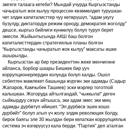
эмгеги талаага кетеби? Мындай учурда Кыргызстанды
чачыратып жок кылуу процессин көзөмөлдөп турушкан
чет элдик капиталисттер чуу көтөрүшүп, “адам укугу
бузулду, диктатордук режим орноду, демократия жоголду”
дешсе, кыргыз бийлиги күнөөлүү болуп туруп берет
эмеспи. Жыйынтыгында АКШ баш болгон
капиталисттердин стратегиялык планы болгон
“Кыргызстанды чачыратып жок кылуу” максаты ишке
ашырылды.
Кыргызстан ар бир президенттин жеке менчигине
айланса, борбор шаары Бишкек бир ууч
коррупционерлердин колунда болуп калды. Ошол
себептен мамлекет башында жүргөн эки адамды (Садыр
Жапаров, Камчыбек Ташиев) эски мэрлер тоготпой
калышкан. Жогоруда айтылгандай, “чыккыла!” деген
сыйкырдуу сөзүн айтышса, эки адам эмес эки миң
адамды дүрбөтүп ийишет. “Эл дүрбөсө эшек кошо
дүрбөйт” болуп атып үч жолу элдик революция болду,
бирок баягы эле 30 жылдан бери келаткан коррупциялык
система эч өзгөрүүсүз кала берди. “Партия” деп аталган