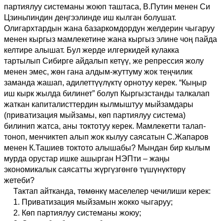
партиялуу системаны жоюп таштаса, В.Путин менен Си
Цзиньпиндин деңгээлинде иш кылган болушат.
Олигархтардын жана базаркомдордун желдерин чыгаруу
менен кыргыз мамлекетине жана кыргыз элине чоң пайда
келтире алышат. Бул жерде илгеркидей кулакка
тартылып Сибирге айдалып кетүү, же репрессия жолу
менен эмес, жөн гана алдым-жуттуму жок теңчилик
заманда жашап, адилеттүүлүктү орнотуу керек. “Кыңыр
иш кырк жылда билинет” болуп Кыргызстанды талкалап
жаткан капиталисттердин кылмыштуу мыйзамдары
(приватизация мыйзамы, көп партиялуу система)
билинип жатса, аны токтотуу керек. Мамлекетти талап-
тоноп, менчиктеп алып жок кылуу саясатын С.Жапаров
менен К.Ташиев токтото алышабы? Мындан бир кылым
мурда орустар ишке ашырган НЭПти – жаңы
экономикалык саясатты жүргүзгөнгө түшүнүктөрү
жетеби?
Тактап айтканда, төмөнкү маселелер чечилиши керек:
1. Приватизация мыйзамын жокко чыгаруу;
2. Көп партиялуу системаны жоюу;