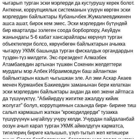
чыгарып турган эски мэрлерди да кустурушу керек болот.
Анткени, коррупциялык системанын үзүрүн көргөн эски
мэрлердин байлыктары Кубанычбек Жумалиевдикинен
ашса ашат, бирок кем эмес. Эски мэрлердин бүтүндөй
бир кварталды ээлеген соода борборлору, Акүйдүн
жанындагы 5-6 кабат хансарайлары көрүнүп турган
объектилери болсо, көрүнбөгөн байлыктарын ачыкка
чыгаруу УКМК башында турган фискалдык органдардын
түздөн-түз милдети. Экс-президент Алмазбек
Атамбаевдин артынан түшкөн Сокенин желдеттери
мурдагы мэр Албек Ибраимовдун баш айланткан
байлыктарын казып чыгышкан эле. Ал эми Аскар Акаев
менен Курманбек Бакиевдин заманынан бери келаткан
эски мэрлердин байлыктары андан да көп экени айтпаса
да түшүнүктүү. “Абийирдүү жигитке ажалдуу кийик
жолугат” болуп, коррупциянын сазында бири- бирине тиш
салып кармашып жаткан “крокодилдерди” тузакка
түшүрүүнүн ыңгайлуу учуру келди. Учурдан пайдаланбай
оозун ачып карап турган УКМК айкөлдүгүн карматса,
тигилериң бириге калышып, үзүп-тытып жеп кетишери