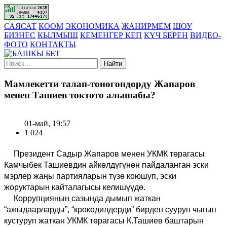
САЯСАТ
КООМ
ЭКОНОМИКА
ЖАНИРМЕМ
ШОУ
БИЗНЕС
КЫЛМЫШ
КЕМЕНГЕР КЕП
КҮЧ БЕРЕН
ВИДЕО-
ФОТО
КОНТАКТЫ
Найти
Мамлекетти талап-тоногондорду Жапаров
менен Ташиев токтото алышабы?
01-май, 19:57
1 024
Президент Садыр Жапаров менен УКМК төрагасы
Камчыбек Ташиевдин айкөлдүгүнөн пайдаланган эски
мэрлер жаңы партияларын түзө коюшуп, эски
жоруктарын кайталагысы келишүүдө.
Коррупциянын сазында дымып жаткан
“ажыдаарларды”, “крокодилдерди” бирден сууруп чыгып
кустуруп жаткан УКМК төрагасы К.Ташиев баштарын