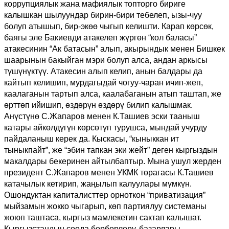
коррупциялык жана мафиялык топторго бириге
калышкан шылуундар бирин-бири тебелеп, ызы-чуу
болуп атышып, бир-экөө чыгып келишти. Карап көрсөк,
баягы эле Бакиевди атакелеп жүргөн “кол баласы”
атакесинин “Ак батасын” алып, акырындык менен Бишкек
шаарынын бакыйган мэри болуп алса, андан аркысы
түшүнүктүү. Атакесин алып келип, анын балдары да
кайтып келишип, мурдагыдай чогуу-чаран ичип-жеп,
каалаганын тартып алса, каалабаганын атып таштап, же
өрттөп ийишип, өздөрүн өздөрү билип калышмак.
Анүстүнө С.Жапаров менен К.Ташиев эски тааныш
катары айкөлдүгүн көрсөтүп турушса, мындай учурду
пайдаланыш керек да. Кыскасы, “кыныккан ит
тыныкпайт”, же “эбин тапкан эки жейт” деген кыргыздын
макалдары бекеринен айтылбаптыр. Мына ушул жерден
президент С.Жапаров менен УКМК төрагасы К.Ташиев
катачылык кетирип, жаңылып калуулары мүмкүн.
Ошондуктан капиталисттер орноткон “приватизация”
мыйзамын жокко чыгарып, көп партиялуу системаны
жоюп таштаса, кыргыз мамлекетин сактап калышат.
Кыргызстандын соода борборлору, базарлары