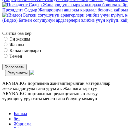
Президент Садыр Жапаровдун акыркы кырдаал боюнча кайрыл
(Видео) Баткен согушунун ардагерлери элибиз үчүн күйүп, к
Сайтка баа бер
Эң жакшы
Жакшы
Канааттандырат
Төмөн
Голосовать
Результаты
ARYBA.KG порталына жайгаштырылган материалдар
жеке колдонууда гана уруксат. Жалпыга таратуу
ARYBA.KG порталынын редакциясынын жазуу
түрүндөгү уруксаты менен гана болушу мүмкүн.
Башкы
бет
Жарнама