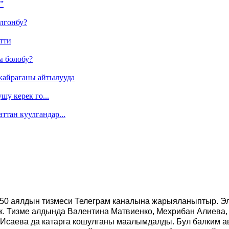
”
лгонбу?
тти
ы болобу?
кайраганы айтылууда
у керек го...
ттан куулгандар...
 50 аялдын тизмеси Телеграм каналына жарыяланыптыр. Элд
рек. Тизме алдында Валентина Матвиенко, Мехрибан Алиева
саева да катарга кошулганы маалымдалды. Бул балким ава