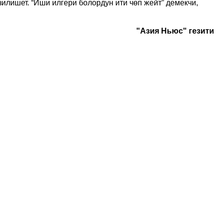
лишет. “Иши илгери болордун ити чөп жейт” демекчи,
"Азия Ньюс" гезити