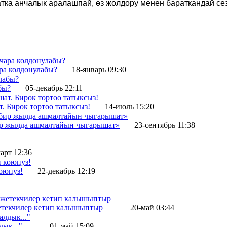
ка анчалык аралашпай, өз жолдору менен бараткандай сези
.
ра колдонулабы?
18-январь 09:30
бы?
05-декабрь 22:11
 Бирок төртөө татыксыз!
14-июль 15:20
бир жылда ашмалтайын чыгарышат»
23-сентябрь 11:38
арт 12:36
оюңуз!
22-декабрь 12:19
жетекчилер кетип калышыптыр
20-май 03:44
ык..."
01-май 15:09