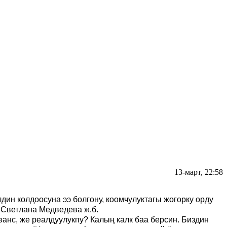
13-март, 22:58
ин колдоосуна ээ болгону, коомчулуктагы жогорку орду
, Светлана Медведева ж.б.
нс, же реалдуулукпу? Калың калк баа берсин. Биздин