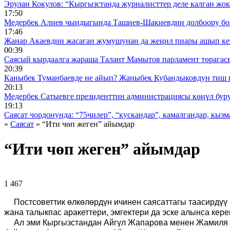
Эрулан Кокулов: “Кыргызстанда журналисттер деле калган жок
17:50
Медербек Алиев чындыгында Ташиев-Шакиевдин долбоору бо
17:46
Жанар Акаевдин жасаган жумушунан да жеңил пиары ашып ке
00:39
Саясый кырдаалга жараша Талант Мамытов парламент төрагас
20:39
Каныбек Туманбаевде не айып? Жаныбек Кубандыковдун тиш 
20:13
Медербек Сатыевге президенттин администрациясы көңүл буруш
19:13
Саясат чордонунда: “75чилер”, “кускандар”, камалгандар, кызма
»
Саясат
» “Ити чөп жеген” айымдар
“Ити чөп жеген” айымдар
1 467 ᠌ ᠌ ᠌ ᠌᠌ ᠌ ᠌᠌
Постсоветтик өлкөлөрдүн ичинен саясаттагы таасирдүү
жана талыкпас аракеттери, эмгектери да эске алынса ке
Ал эми Кыргызстандан Айгүл Жапарова менен Жамиля И