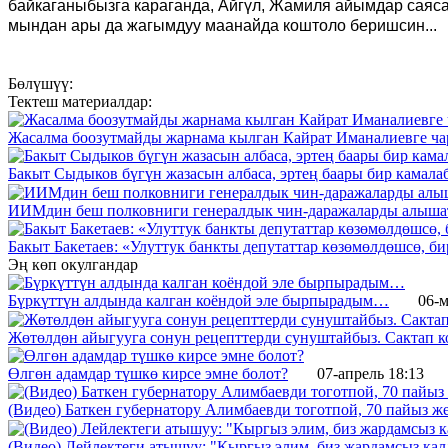
байкаганыбызга караганда, Айгүл, Жамиля айымдар саясат
мындан ары да жагымдуу маанайда коштоло беришсин..
Бөлүшүү:
Тектеш материалдар:
Жасалма боозутмайды жарнама кылган Кайрат Иманалиевге ча
Бакыт Сыдыков бүгүн жазасын албаса, эртең баары бир камала
ИИМдин беш полковниги генералдык чин-даражаларды алышат.
Бакыт Бакетаев: «Улуттук банкты депутаттар көзөмөлдөшсө, 
Эң көп окулгандар
Бүркүттүн алдында калган коёндой эле бырпырадым…
06-м
Жөтөлдөн айыгууга сонун рецепттерди сунуштайбыз. Сактап к
Өлгөн адамдар түшкө кирсе эмне болот?
07-апрель 18:13
(Видео) Баткен губернатору Алимбаевди тоготпой, 70 пайыз 
(Видео) Лейлектеги атышуу: "Кыргыз элим, биз жардамсыз калд