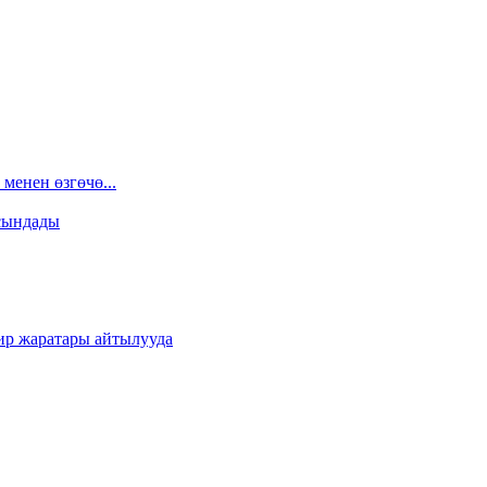
менен өзгөчө...
сындады
ир жаратары айтылууда