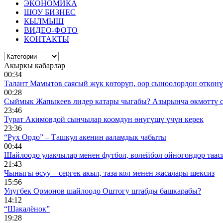
ЭКОНОМИКА
ШОУ БИЗНЕС
КЫЛМЫШ
ВИДЕО-ФОТО
КОНТАКТЫ
Акыркы кабарлар
00:34
Талант Мамытов саясый жүк көтөрүп, оор сыноолордон өткөнү 
00:28
Сыймык Жапыкеев лидер катары чыгабы? Азырынча өкмөттү 
23:46
Турат Акимовдой сынчылар коомдун өнүгүшү үчүн керек
23:36
“Рух Ордо” – Ташкул акенин ааламдык чабыты
00:44
Шайлоодо улакчылар менен футбол, волейбол ойногондор таас
21:43
Чыныгы өсүү – сергек акыл, таза кол менен жасалары шексиз
15:56
Улугбек Ормонов шайлоодо Оштогу штабды башкарабы?
14:12
“Шакалёнок”
19:28