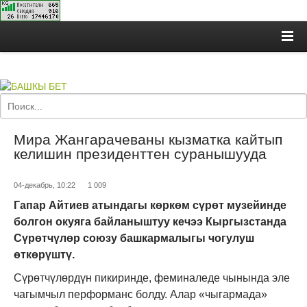
Мира Жангарачеваны кызматка кайтып
келишин президенттен суранышууда
04-декабрь, 10:22
1 009
Гапар Айтиев атындагы көркөм сүрөт музейинде
болгон окуяга байланыштуу кечээ Кыргызстанда
Сүрөтчүлөр союзу башкармалыгы чогулуш
өткөрүштү.
Сүрөтчүлөрдүн пикиринде, феминаледе чынында эле
чагымчыл перформанс болду. Алар «чыгармада»