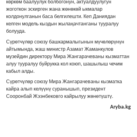
көркөм баалуулук болбогонун, актуалдуулугун
жоготкон эскирген жана жөнөкөй ыкмалар
колдонулганын баса белгилешти. Кеп Даниядан
келген модель кыздын жылаңачтанганы тууралуу
болууда.
Сүрөтчүлөр союзу башкармалыгынын мүчөлөрүнүн
айтымында, жаш министр Азамат Жаманкулов
музейдин директору Мира Жангарачеваны кызматтан
алуу тууралуу буйрукка кол коюп, шашылыш чечим
кабыл алды.
Сүрөтчүлөр союзу Мира Жангарачеваны кызматка
кайра алып келүүнү суранышып, президент
Сооронбай Жээнбековго кайрылуу жөнөтүштү.
Aryba.kg