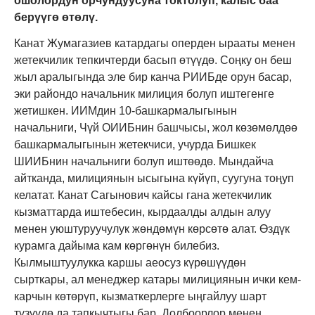
ошолордун орчундуусуна токтолуп, калыс баа
берүүгө өтөлү.
Канат Жумагазиев катардагы оперден ырааты менен
жетекчилик тепкичтерди басып өтүүдө. Соңку он беш
жыл аралыгында эле бир канча РИИБде орун басар,
эки райондо начальник милиция болуп иштегенге
жетишкен. ИИМдин 10-башкармалыгынын
начальниги, Чүй ОИИБнин башчысы, жол көзөмөлдөө
башкармалыгынын жетекчиси, учурда Бишкек
ШИИБнин начальниги болуп иштөөдө. Мындайча
айтканда, милициянын ысыгына күйүп, суугуна тоңуп
келатат. Канат Сагынович кайсы гана жетекчилик
кызматтарда иштебесин, кырдаалды алдын алуу
менен уюштуруучулук жөндөмүн көрсөтө алат. Өздүк
курамга дайыма кам көргөнүн билебиз.
Кылмыштуулукка каршы аеосуз күрөшүүдөн
сырткары, ал менеджер катары милициянын ички кем-
карчын көтөрүп, кызматкерлерге ыңгайлуу шарт
түзүүдө да тапкычтыгы бар. Долбоорлор менен