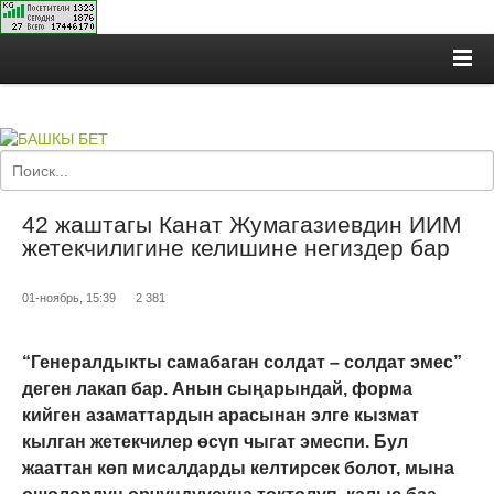
42 жаштагы Канат Жумагазиевдин ИИМ
жетекчилигине келишине негиздер бар
01-ноябрь, 15:39
2 381
“Генералдыкты самабаган солдат – солдат эмес”
деген лакап бар. Анын сыңарындай, форма
кийген азаматтардын арасынан элге кызмат
кылган жетекчилер өсүп чыгат эмеспи. Бул
жааттан көп мисалдарды келтирсек болот, мына