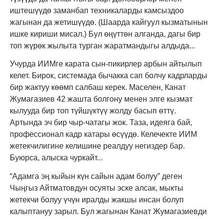
иштешүүдө заманбап техникаларды камсыздоо
жагынан да жетишүүдө. (Шаарда кайгуул кызматынын
ишке кириши мисал.) Бул өңүттөн алганда, дагы бир
топ жүрөк жылыта турган жаратмандыгы алдыда...
Учурда ИИМге карата сын-пикирлер арбын айтылып
келет. Бирок, системада бычакка сап болчу кадрларды
бир жактуу көөмп салбаш керек. Маселен, Канат
Жумагазиев 42 жашта болгону менен элге кызмат
кылууда бир топ түйшүктүү жолду басып өттү.
Артында эч бир чыр-чатагы жок. Таза, идеяга бай,
профессионал кадр катары өсүүдө. Келечекте ИИМ
жетекчилигине келишине реалдуу негиздер бар.
Буюрса, алыска чуркайт...
“Адамга эң кыйын күн сайын адам болуу” деген
Чыңгыз Айтматовдун осуяты эске алсак, мыкты
жетекчи болуу үчүн иралды жакшы инсан болуп
калыптануу зарыл. Бул жагынан Канат Жумагазиевди