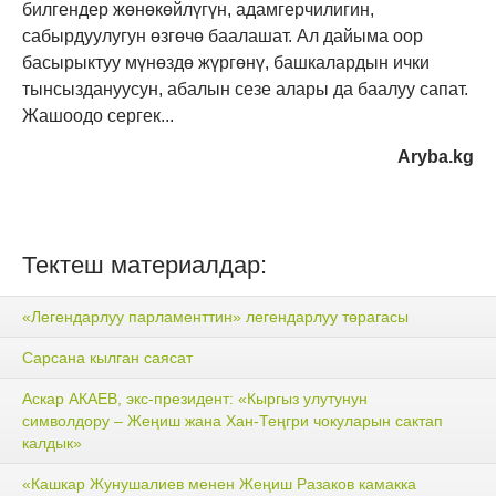
билгендер жөнөкөйлүгүн, адамгерчилигин,
сабырдуулугун өзгөчө баалашат. Ал дайыма оор
басырыктуу мүнөздө жүргөнү, башкалардын ички
тынсыздануусун, абалын сезе алары да баалуу сапат.
Жашоодо сергек...
Aryba.kg
Тектеш материалдар:
«Легендарлуу парламенттин» легендарлуу төрагасы
Сарсана кылган саясат
Аскар АКАЕВ, экс-президент: «Кыргыз улутунун
символдору – Жеңиш жана Хан-Теңгри чокуларын сактап
калдык»
«Кашкар Жунушалиев менен Жеңиш Разаков камакка