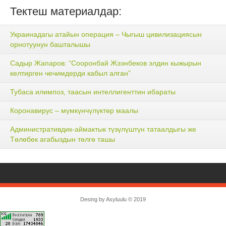
Тектеш материалдар:
Украинадагы атайын операция – Чыгыш цивилизациясын
орнотуунун башталышы
Садыр Жапаров: “Сооронбай Жээнбеков элдин кыжырын
келтирген чечимдерди кабыл алган”
Тубаса илимпоз, таасын интеллигенттин ибараты
Коронавирус – мүмкүнчүлүктөр маалы
Административдик-аймактык түзүлүштүн татаалдыгы же
Төлөбек агабыздын төлгө ташы
Desing by
Asyluulu
© 2019