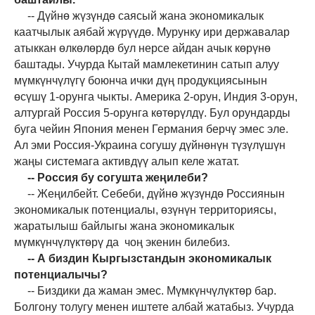
-- Дүйнө жүзүндө саясый жана экономикалык
каатчылык аябай жүрүүдө. Мурунку ири державалар
атыккан өлкөлөрдө бул нерсе айдан ачык көрүнө
баштады. Учурда Кытай мамлекетинин сатып алуу
мүмкүнчүлүгү боюнча ички дүң продукциясынын
өсүшү 1-орунга чыкты. Америка 2-орун, Индия 3-орун,
алтургай Россия 5-орунга көтөрүлдү. Бул орундарды
буга чейин Япония менен Германия берчү эмес эле.
Ал эми Россия-Украина согушу дүйнөнүн түзүлүшүн
жаңы системага активдүү алып келе жатат.
-- Россия бу согушта жеңилеби?
-- Жеңилбейт. Себеби, дүйнө жүзүндө Россиянын
экономикалык потенциалы, өзүнүн территориясы,
жаратылыш байлыгы жана экономикалык
мүмкүнчүлүктөрү да чоң экенин билебиз.
-- А биздин Кыргызстандын экономикалык
потенциалычы?
-- Биздики да жаман эмес. Мүмкүнчүлүктөр бар.
Болгону толугу менен иштете албай жатабыз. Учурда