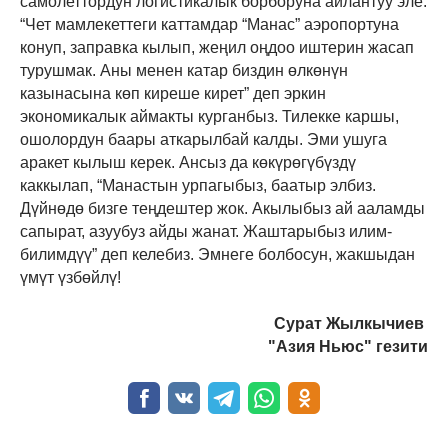
самолеттордун логистикалык борборуна айлантуу эле.
“Чет мамлекеттеги каттамдар “Манас” аэропортуна
конуп, заправка кылып, жеңил оңдоо иштерин жасап
турушмак. Аны менен катар биздин өлкөнүн
казынасына көп киреше кирет” деп эркин
экономикалык аймакты курганбыз. Тилекке каршы,
ошолордун баары аткарылбай калды. Эми ушуга
аракет кылыш керек. Ансыз да көкүрөгүбүздү
каккылап, “Манастын урпагыбыз, баатыр элбиз.
Дүйнөдө бизге теңдештер жок. Акылыбыз ай ааламды
сапырат, азуубуз айды жанат. Жаштарыбыз илим-
билимдүү” деп келебиз. Эмнеге болбосун, жакшыдан
үмүт үзбөйлү!
Сурат Жылкычиев
"Азия Ньюс" гезити