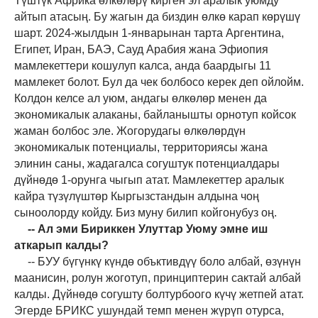
Түштүк Африка өлкөлөрү кирген эл аралык уюмду
айтып атасың. Бу жагын да биздин өлкө карап көрүшү
шарт. 2024-жылдын 1-январынан тарта Аргентина,
Египет, Иран, БАЭ, Сауд Арабия жана Эфиопия
мамлекеттери кошулуп калса, анда баардыгы 11
мамлекет болот. Бул да чек болбосо керек деп ойлойм.
Колдон келсе ал уюм, андагы өлкөлөр менен да
экономикалык алаканы, байланышты орнотуп койсок
жаман болбос эле. Жогорудагы өлкөлөрдүн
экономикалык потенциалы, территориясы жана
элинин саны, жадагалса согуштук потенциалдары
дүйнөдө 1-орунга чыгып атат. Мамлекеттер аралык
кайра түзүлүштөр Кыргызстандын алдына чоң
сыноолорду койду. Биз муну билип койгонубуз оң.
-- Ал эми Бириккен Улуттар Уюму эмне иш
аткарып калды?
-- БУУ бүгүнкү күндө объктивдүү боло албай, өзүнүн
маанисин, ролун жоготуп, принциптерин сактай албай
калды. Дүйнөдө согушту болтурбоого күчү жетпей атат.
Эгерде БРИКС ушундай темп менен жүрүп отурса,