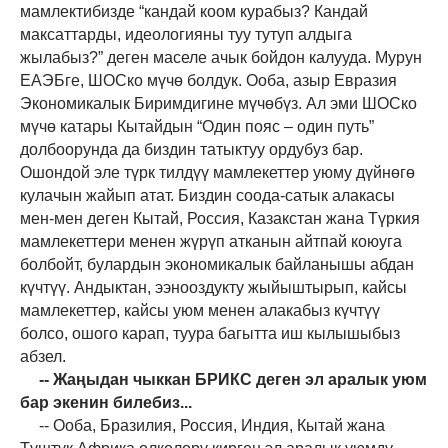
мамлектибизде “кандай коом курабыз? Кандай
максаттарды, идеологияны туу тутуп алдыга
жылабыз?” деген маселе ачык бойдон калууда. Мурун
ЕАЭБге, ШОСко мүчө болдук. Ооба, азыр Евразия
Экономикалык Биримдигине мүчөбүз. Ал эми ШОСко
мүчө катары Кытайдын “Один пояс – один путь”
долбоорунда да биздин татыктуу ордубуз бар.
Ошондой эле түрк тилдүү мамлекеттер уюму дүйнөгө
кулачын жайып атат. Биздин соода-сатык алакасы
мен-мен деген Кытай, Россия, Казакстан жана Түркия
мамлекеттери менен жүрүп атканын айтпай коюуга
болбойт, булардын экономикалык байланышы абдан
күчтүү. Андыктан, ээнооздукту жыйыштырып, кайсы
мамлекеттер, кайсы уюм менен алакабыз күчтүү
болсо, ошого карап, туура багытта иш кылышыбыз
абзел.
-- Жаңыдан чыккан БРИКС деген эл аралык уюм
бар экенин билебиз...
-- Ооба, Бразилия, Россия, Индия, Кытай жана