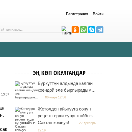
Регистрация
Войти
ЭҢ КӨП ОКУЛГАНДАР
Бүркүттүн алдында калган
коёндой эле бырпырадым…
 13:57
06-март 12:36
ан
Жөтөлдөн айыгууга сонун
н.
рецепттерди сунуштайбыз.
Сактап коюңуз!
22-декабрь
 сак
12:19