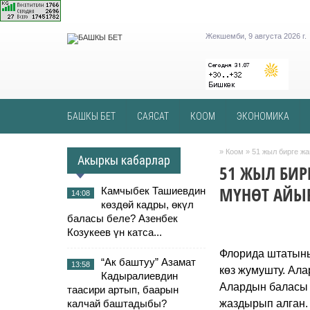
Жекшемби, 9 августа 2026 г.
БАШКЫ БЕТ
САЯСАТ
КООМ
ЭКОНОМИКА
»
Коом
» 51 жыл бирге ж
Акыркы кабарлар
51 ЖЫЛ БИР
МҮНӨТ АЙЫ
Камчыбек Ташиевдин
14:08
көздөй кадры, өкүл
баласы беле? Азенбек
Козукеев үн катса...
Флорида штатыны
“Ак баштуу” Азамат
13:58
көз жумушту. Ала
Кадыралиевдин
Алардын баласы 
таасири артып, баарын
калчай баштадыбы?
жаздырып алган