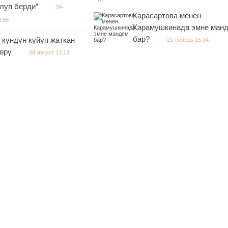
луп берди”
29-
Карасартова менен
3:58
Карамушкинада эмне ман
бар?
 күндүн күйүп жаткан
21-ноябрь 15:04
өрү
08-август 13:13