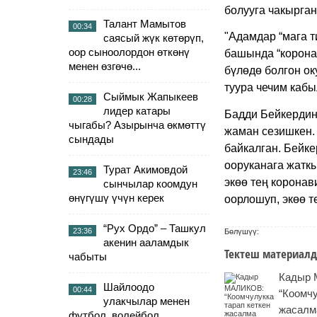
болууга чакырган
Талант Мамытов
00:34
"Адамдар “мага т
саясый жүк көтөрүп,
оор сыноолордон өткөнү
башында
“
корона
менен өзгөчө...
бүлөдө болгон ок
туура чечим кабыл
Сыймык Жапыкеев
00:28
лидер катары
Бадди Бейкердин
чыгабы? Азырынча өкмөттү
жаман сезишкен.
сындады
байкалган. Бейке
ооруканага жатк
Турат Акимовдой
23:46
экөө тең коронав
сынчылар коомдун
өнүгүшү үчүн керек
оорлошуп, экөө т
“Рух Ордо” – Ташкул
23:36
Бөлүшүү:
акенин ааламдык
Тектеш материалд
чабыты
Кадыр
Шайлоодо
00:44
“Коомчу
улакчылар менен
жасалм
футбол, волейбол