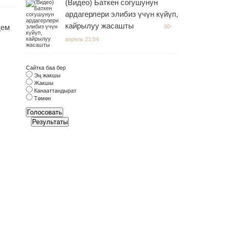
(Видео) Баткен согушунун
ардагерлери элибиз үчүн күйүп,
кайрылуу жасашты
дем
30-
апрель 21:54
Сайтка баа бер
Эң жакшы
Жакшы
Канааттандырат
Төмөн
Голосовать
Результаты