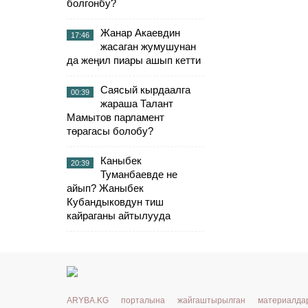
болгонбу?
Жанар Акаевдин
17:46
жасаган жумушунан
да жеңил пиары ашып кетти
Саясый кырдаалга
00:39
жараша Талант
Мамытов парламент
төрагасы болобу?
Каныбек
20:39
Туманбаевде не
айып? Жаныбек
Кубандыковдун тиш
кайраганы айтылууда
ARYBA.KG порталына жайгаштырылган материалд