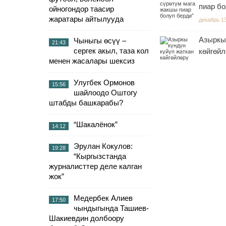
пиар бо
ойногондор таасир
жаратары айтылууда
декабрь 1
Азыркы
Чыныгы өсүү –
21:43
сергек акыл, таза кол
көйгөйл
менен жасалары шексиз
Улугбек Ормонов
15:56
шайлоодо Оштогу
штабды башкарабы?
“Шакалёнок”
14:12
Эрулан Кокулов:
19:28
“Кыргызстанда
журналисттер деле калган
жок”
Медербек Алиев
17:50
чындыгында Ташиев-
Шакиевдин долбоору