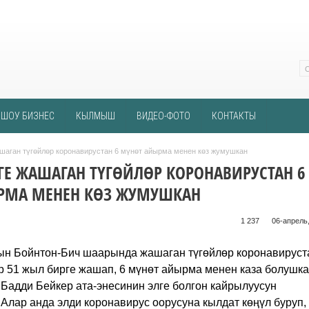
ШОУ БИЗНЕС
КЫЛМЫШ
ВИДЕО-ФОТО
КОНТАКТЫ
ашаган түгөйлөр коронавирустан 6 мүнөт айырма менен көз жумушкан
ГЕ ЖАШАГАН ТҮГӨЙЛӨР КОРОНАВИРУСТАН 6
РМА МЕНЕН КӨЗ ЖУМУШКАН
1 237 ᠌ ᠌ ᠌ ᠌᠌ ᠌ ᠌᠌
06-апрель,
н Бойнтон-Бич шаарында жашаган түгөйлөр коронавируст
р 51 жыл бирге жашап, 6 мүнөт айырма менен каза болушка
Бадди Бейкер ата-энесинин элге болгон кайрылуусун
.
Алар анда элди коронавирус оорусуна кылдат көңүл буруп,