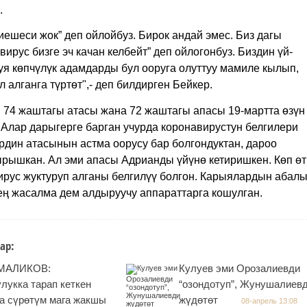
.
иешеси жок” деп ойлойбуз.
Бирок андай эмес. Биз дагы
вирус бизге эч качан келбейт
”
деп ойлогонбуз. Биздин үй-
уя көпчүлүк адамдарды бул ооруга олуттуу мамиле кылып,
 алганга түртөт",
- деп билдирген Бейкер.
 74 жаштагы атасы жана 72 жаштагы апасы 19-мартта өзүн
 Алар дарыгерге барган учурда коронавирустун белгилери
рдин атасынын астма оорусу бар болгондуктан, дароо
ырышкан. Ал эми апасы Адрианды үйүнө кетиришкен. Көп ө
ирус жуктуруп алганы белгилүү болгон. Карыялардын абал
ең жасалма дем алдыруучу аппараттарга кошулган.
ар:
 МАЛИКОВ:
Кулуев эми Орозалиевди
лукка тарап кеткен
“озондотуп”, Жунушалиев
а сүрөтүм мага жакшы
жүдөтөт
08-апрель 13:08