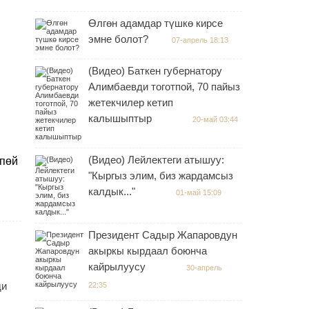
Өлгөн адамдар түшкө кирсе
эмне болот?
07-апрель 18:13
(Видео) Баткен губернатору
Алимбаевди тоготпой, 70 пайыз
жетекчилер кетип
калышыптыр
20-май 03:44
(Видео) Лейлектеги атышуу:
тпөй
"Кыргыз элим, биз жардамсыз
ы
калдык..."
01-май 15:09
Президент Садыр Жапаровдун
акыркы кырдаал боюнча
кайрылуусу
30-апрель
ди
22:35