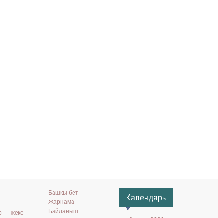
Башкы бет
Календарь
Жарнама
Байланыш
ар жеке