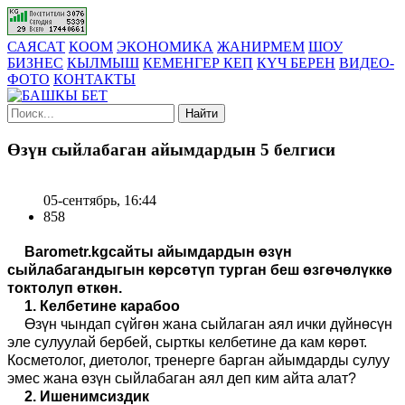
САЯСАТ
КООМ
ЭКОНОМИКА
ЖАНИРМЕМ
ШОУ
БИЗНЕС
КЫЛМЫШ
КЕМЕНГЕР КЕП
КҮЧ БЕРЕН
ВИДЕО-
ФОТО
КОНТАКТЫ
Найти
Өзүн сыйлабаган айымдардын 5 белгиси
05-сентябрь, 16:44
858
B
arometr.kg
сайты
айымдардын өзүн
сыйлаба
гандыгын
көрсөтүп турган беш өзгөчөлүккө
токтол
уп өткөн
.
1. Келбетине карабоо
Өзүн чындап сүйгөн жана сыйлаган аял ички дүйнөсүн
эле сулуулай бербей
,
сырткы келбетине да кам көрөт.
Косметолог, диетолог, тренерге барган айымдарды сулуу
эмес жана өзүн сыйлабаган аял деп ким айта алат?
2. Ишенимсиздик