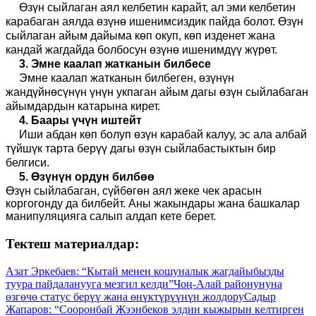
Өзүн сыйлаган аял келбетин карайт, ал эми келбетин
карабаган аялда өзүнө ишенимсиздик пайда болот. Өзүн
сыйлаган айым дайыма көп окуп, көп изденет жана
кандай жагдайда болбосун өзүнө ишенимдүү жүрөт.
3. Эмне каалап жатканын билбесе
Эмне каалап жатканын билбеген, өзүнүн
жандүйнөсүнүн үнүн укпаган айым дагы өзүн сыйлабаган
айымдардын
катарына
кирет.
4. Баары үчүн иштейт
Иши абдан көп болуп өзүн карабай калуу, эс ала албай
түйшүк тарта берүү дагы өзүн сыйлабастыктын бир
белгиси.
5. Өзүнүн ордун билбөө
Өзүн сыйлабаган, сүйбөгөн аял жеке чек арасын
коргогонду
да
билбейт. Аны жакындары жана башкалар
манипуляцияга салып алдап кете берет.
Тектеш материалдар:
Азат Эркебаев: “Кытай менен кошуналык жагдайыбызды
туура пайдаланууга мезгил келди”
Чоң-Алай районунуна
өзгөчө статус берүү жана өнүктүрүүнүн жолдору
Садыр
Жапаров: “Сооронбай Жээнбеков элдин кыжырын келтирген