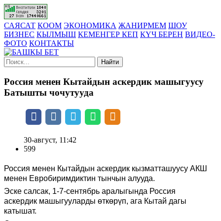
САЯСАТ
КООМ
ЭКОНОМИКА
ЖАНИРМЕМ
ШОУ
БИЗНЕС
КЫЛМЫШ
КЕМЕНГЕР КЕП
КҮЧ БЕРЕН
ВИДЕО-
ФОТО
КОНТАКТЫ
Найти
Россия менен Кытайдын аскердик машыгуусу
Батышты чочутууда
30-август, 11:42
599
Россия менен Кытайдын аскердик кызматташуусу АКШ
менен Евробиримдиктин тынчын алууда.
Эске салсак, 1-7-сентябрь аралыгында Россия
аскердик
машыгууларды өткөрүп
, ага Кытай дагы
катышат.