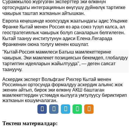
Сурамжылоо жүргүзгөн эксперттер эки өлкөнүн
ортосундагы интеграциянын өнүгүшү дүйнөлүк тартипке
чакырык таштап жатканын айтышкан.
Европа кеңешинде коопсуздук жаатындагы адис Ульрике
Франке Кытай менен Россия өз ара союз түзүп калса, ал
геостратегиялык чакырык болуп саналарын белгилеген.
Кытай таануу институтунун адиси Елена Легарада
Франкенин оюна толугу менен кошулат.
"Кытай-Россия мамилеси Батыш мамлекеттерине
чакырык. Эки мамлекет позициясын бекемдеп, глобалдуу
тартиптин идеяларын жайылтууда", — деген саясат
таануучу.
Аскердик эксперт Вольфганг Рихтер Кытай менен
Россиянын ортосунда формалдуу аскердик альянс жок
экенин айтып, бирок эки өлкөнү АКШ баштаган
мамлекеттердин үстөмдүк кылууга умтулуусу бириктирип
жатканын кошумчалаган.
Тектеш материалдар: