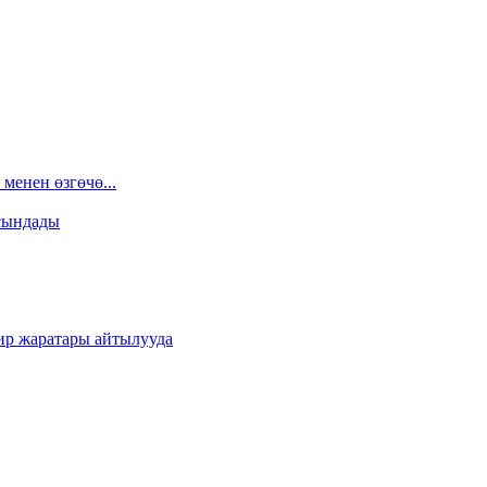
менен өзгөчө...
сындады
ир жаратары айтылууда