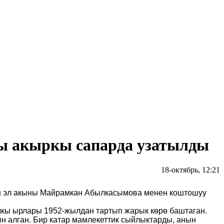
ы акыркы сапарда узатылды
18-октябрь, 12:21
ын эл акыны Майрамкан Абылкасымова менен коштошуу
кы ырлары 1952-жылдан тартып жарык көрө баштаган.
ын алган. Бир катар мамлекеттик сыйлыктарды, анын