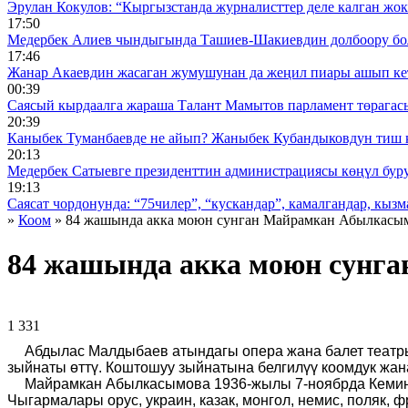
Эрулан Кокулов: “Кыргызстанда журналисттер деле калган жок
17:50
Медербек Алиев чындыгында Ташиев-Шакиевдин долбоору бо
17:46
Жанар Акаевдин жасаган жумушунан да жеңил пиары ашып ке
00:39
Саясый кырдаалга жараша Талант Мамытов парламент төрагас
20:39
Каныбек Туманбаевде не айып? Жаныбек Кубандыковдун тиш 
20:13
Медербек Сатыевге президенттин администрациясы көңүл буруш
19:13
Саясат чордонунда: “75чилер”, “кускандар”, камалгандар, кызма
»
Коом
» 84 жашында акка моюн сунган Майрамкан Абылкасым
84 жашында акка моюн сунг
1 331 ᠌ ᠌ ᠌ ᠌᠌ ᠌ ᠌᠌
Абдылас Малдыбаев атындагы опера жана балет театр
зыйнаты өттү. Коштошуу зыйнатына белгилүү коомдук жа
Майрамкан Абылкасымова 1936-жылы 7-ноябрда Кемин 
Чыгармалары орус, украин, казак, монгол, немис, поляк,