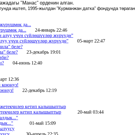
ражадагы "Манас" орденин алган.
тунда иштеп, 1995-жылдан "Курманжан датка" фондунда төраган
рүшмөк да...
24-январь 22:46
алуу үчүн сүйлөшүүлөр жүрүүдө”
05-март 22:47
а” беле?
23-декабрь 19:01
и?
04-июнь 12:40
арт 12:36
оюңуз!
22-декабрь 12:19
жетекчилер кетип калышыптыр
20-май 03:44
ык..."
01-май 15:09
уусу
30-апрель 22:35