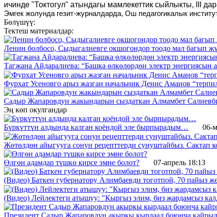
ичинде "Токтогул" атындагы мамлекеттик сыйлыкты, III да
Эмгек жолунда гезит-журналдарда, Ош педагогикалык институ
Бөлүшүү:
Тектеш материалдар:
Ленин болбосо, Сыдыгалиевге окшогондор тоодо мал багып жү
Тагжана Айдаралиева: “Башка өлкөлөрдөн электр энергиясын 
Фурхат Усеновго арыз жазган начальник Денис Аманов “терпил
Садыр Жапаровдун жакындарын сыздаткан Алмамбет Салиевб
Эң көп окулгандар
Бүркүттүн алдында калган коёндой эле бырпырадым…
06-м
Жөтөлдөн айыгууга сонун рецепттерди сунуштайбыз. Сактап к
Өлгөн адамдар түшкө кирсе эмне болот?
07-апрель 18:13
(Видео) Баткен губернатору Алимбаевди тоготпой, 70 пайыз 
(Видео) Лейлектеги атышуу: "Кыргыз элим, биз жардамсыз калд
Президент Садыр Жапаровдун акыркы кырдаал боюнча кайрыл