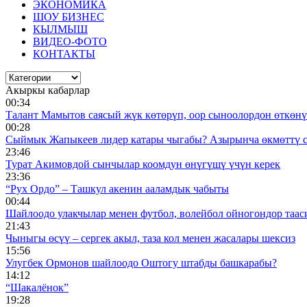
ЭКОНОМИКА
ШОУ БИЗНЕС
КЫЛМЫШ
ВИДЕО-ФОТО
КОНТАКТЫ
Акыркы кабарлар
00:34
Талант Мамытов саясый жүк көтөрүп, оор сыноолордон өткөнү 
00:28
Сыймык Жапыкеев лидер катары чыгабы? Азырынча өкмөттү 
23:46
Турат Акимовдой сынчылар коомдун өнүгүшү үчүн керек
23:36
“Рух Ордо” – Ташкул акенин ааламдык чабыты
00:44
Шайлоодо улакчылар менен футбол, волейбол ойногондор таас
21:43
Чыныгы өсүү – сергек акыл, таза кол менен жасалары шексиз
15:56
Улугбек Ормонов шайлоодо Оштогу штабды башкарабы?
14:12
“Шакалёнок”
19:28