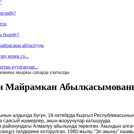
”
лгонбу?
тти
ы болобу?
кайраганы айтылууда
у керек го...
ттан куулгандар...
ованы акыркы сапарда узатылды
ан Майрамкан Абылкасымован
ынын алдында бүгүн, 18-октябрда Кыргыз Республикасын
на саясый ишмерлер, акын-жазуучулар катышууда.
районундагы Алмалуу айылында төрөлгөн. Акындын алгач
 француз тилдерине которулган. 1980-жылы “Эл акыны” наам