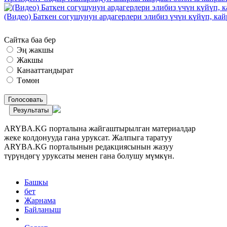
(Видео) Баткен согушунун ардагерлери элибиз үчүн күйүп, к
Сайтка баа бер
Эң жакшы
Жакшы
Канааттандырат
Төмөн
Голосовать
Результаты
ARYBA.KG порталына жайгаштырылган материалдар
жеке колдонууда гана уруксат. Жалпыга таратуу
ARYBA.KG порталынын редакциясынын жазуу
түрүндөгү уруксаты менен гана болушу мүмкүн.
Башкы
бет
Жарнама
Байланыш