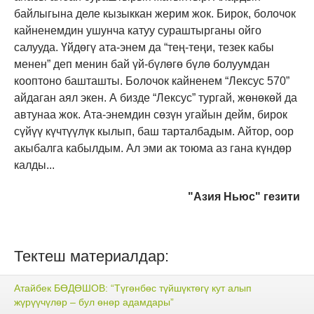
байлыгына деле кызыккан жерим жок. Бирок, болочок
кайненемдин ушунча катуу сураштырганы ойго
салууда. Үйдөгү ата-энем да “тең-теңи, тезек кабы
менен” деп менин бай үй-бүлөгө бүлө болуумдан
кооптоно башташты. Болочок кайненем “Лексус 570”
айдаган аял экен. А бизде “Лексус” тургай, жөнөкөй да
автунаа жок. Ата-энемдин сөзүн угайын дейм, бирок
сүйүү күчтүүлүк кылып, баш тарталбадым. Айтор, оор
акыбалга кабылдым. Ал эми ак тоюма аз гана күндөр
калды...
"Азия Ньюс" гезити
Тектеш материалдар:
Атайбек БӨДӨШОВ: “Түгөнбөс түйшүктөгү кут алып
жүрүүчүлөр – бул өнөр адамдары”