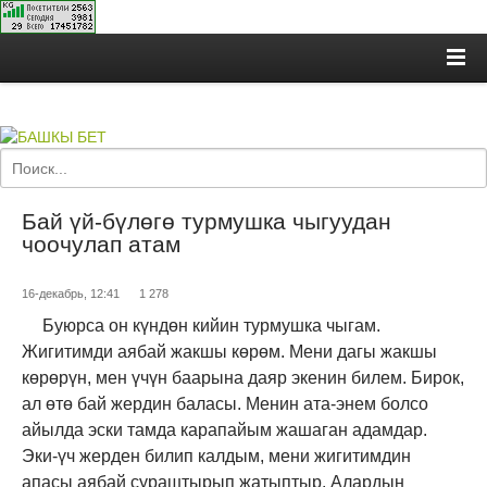
Бай үй-бүлөгө турмушка чыгуудан
чоочулап атам
16-декабрь, 12:41
1 278
Буюрса он күндөн кийин турмушка чыгам.
Жигитимди аябай жакшы көрөм. Мени дагы жакшы
көрөрүн, мен үчүн баарына даяр экенин билем. Бирок,
ал өтө бай жердин баласы. Менин ата-энем болсо
айылда эски тамда карапайым жашаган адамдар.
Эки-үч жерден билип калдым, мени жигитимдин
апасы аябай сураштырып жатыптыр. Алардын