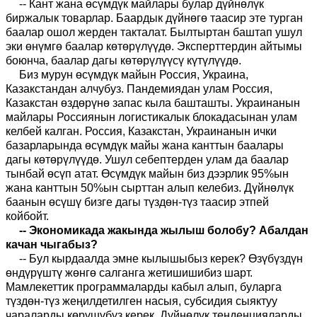
-- Кант жана өсүмдүк майлары булар дүйнөлүк
биржалык товарлар. Баардык дүйнөгө таасир эте турган
баалар ошол жерден такталат. Былтыртан баштап ушул
эки өнүмгө баалар көтөрүлүүдө. Эксперттердин айтымы
боюнча, баалар дагы көтөрүлүүсү күтүлүүдө.
Биз мурун өсүмдүк майын Р
оссия,
Украина,
К
азакстандан
алчубуз. Пандемиядан улам Россия,
Казакстан өздөрүнө запас кыла башташты. Украинанын
майлары
Россиянын
логистикалык блокадасынан улам
келбей калган. Р
оссия
, К
азакстан
, Украинанын ички
базарларында өсүмдүк майы жана канттын баалары
дагы көтөрүлүүдө.
Ушул себептерден улам да баалар
тынбай өсүп атат. Өсүмдүк майын биз дээрлик 95%ын
жана канттын 50%ын сырттан алып келебиз. Дүйнөлүк
баанын өсүшү бизге дагы түздөн-түз таасир этпей
койбойт.
--
Экономика
да
жакында жылыш болобу?
Абалдан
качан чыгабыз?
-- Бул кырдаалда эмне кылышыбыз керек? Өзүбүздүн
өндүрүштү жөнгө салганга жетишишибиз шарт.
Мамлекеттик программаларды кабыл алып, буларга
түздөн-түз жеңилдетилген насыя, субсидия сыяктуу
чараларды көрүшүбүз керек. Дүйнөлүк тенденцияларды