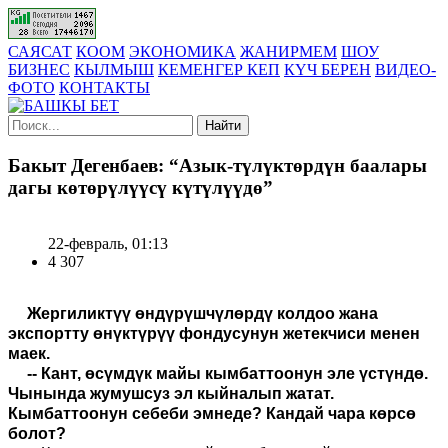
САЯСАТ
КООМ
ЭКОНОМИКА
ЖАНИРМЕМ
ШОУ
БИЗНЕС
КЫЛМЫШ
КЕМЕНГЕР КЕП
КҮЧ БЕРЕН
ВИДЕО-
ФОТО
КОНТАКТЫ
Найти
Бакыт Дегенбаев: “Азык-түлүктөрдүн баалары
дагы көтөрүлүүсү күтүлүүдө”
22-февраль, 01:13
4 307
Жергиликтүү өндүрүшчүлөрдү колдоо жана
экспортту өнүктүрүү фондусунун жетекчиси менен
маек.
-- Кант, өсүмдүк майы кымбаттоонун эле үстүндө.
Чынында жумушсуз эл кыйналып жатат.
Кымбаттоонун себеби эмнеде? Кандай чара көрсө
болот?