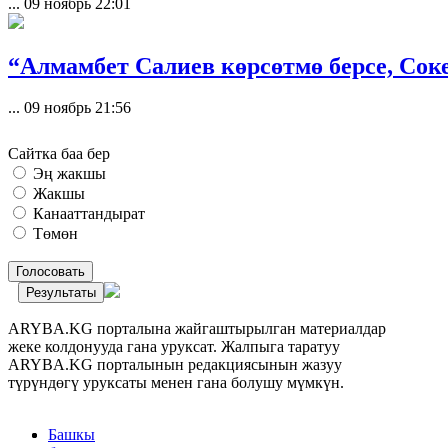
...
09 ноябрь 22:01
“Алмамбет Салиев көрсөтмө берсе, Сок
...
09 ноябрь 21:56
Сайтка баа бер
Эң жакшы
Жакшы
Канааттандырат
Төмөн
Голосовать
Результаты
ARYBA.KG порталына жайгаштырылган материалдар
жеке колдонууда гана уруксат. Жалпыга таратуу
ARYBA.KG порталынын редакциясынын жазуу
түрүндөгү уруксаты менен гана болушу мүмкүн.
Башкы