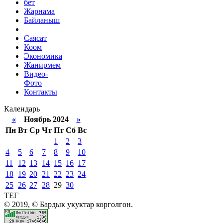
бет
Жарнама
Байланыш
Саясат
Коом
Экономика
Жанирмем
Видео-
Фото
Контакты
Календарь
«
Ноябрь 2024
»
Пн
Вт
Ср
Чт
Пт
Сб
Вс
1
2
3
4
5
6
7
8
9
10
11
12
13
14
15
16
17
18
19
20
21
22
23
24
25
26
27
28
29
30
ТЕГ
© 2019, © Бардык укуктар корголгон.