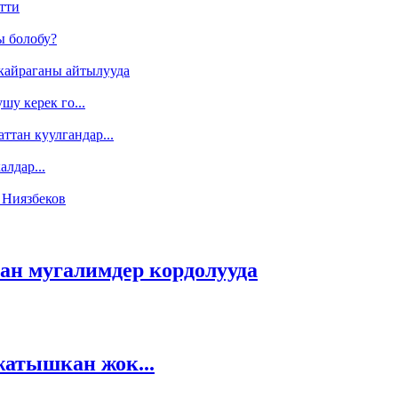
тти
ы болобу?
кайраганы айтылууда
у керек го...
ттан куулгандар...
лдар...
 Ниязбеков
н мугалимдер кордолууда
атышкан жок...