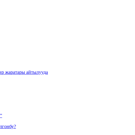
ир жаратары айтылууда
”
лгонбу?