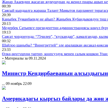
Жанар Акаевдин жасаган жумушунан да жеңил пиары ашып ке
00:39
Саясый кырдаалга жараша Талант Мамытов парламент төрагас
20:39
Каныбек Туманбаевде не айып? Жаныбек Кубандыковдун тиш 
20:13
Медербек Сатыевге президенттин администрациясы көңүл буруш
19:13
Саясат чордонунда: “75чилер”, “кускандар”, камалгандар, кызма
00:32
Шайлоо шаңыбы? “Винегреттей” эле аралашкан аксакал-көксака
23:33
Өлкө өнүгүшүнө тартип, коопсуздук менен салым кошкон Улан
» Материалы за 09.11.2024
Министр Кендирбаеванын алсыздыгына
...
09 ноябрь 22:09
Америкадагы кыргыз байлары да жөн ж