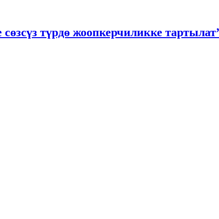
е сөзсүз түрдө жоопкерчиликке тартылат