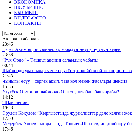
ЭКОНОМИКА
ШОУ БИЗНЕС
КЫЛМЫШ
ВИДЕО-ФОТО
КОНТАКТЫ
Акыркы кабарлар
23:46
Турат Акимовдой сынчылар коомдун өнүгүшү үчүн керек
23:36
“Рух Ордо” – Ташкул акенин ааламдык чабыты
00:44
Шайлоодо улакчылар менен футбол, волейбол ойногондор таас
21:43
Чыныгы өсүү – сергек акыл, таза кол менен жасалары шексиз
15:56
Улугбек Ормонов шайлоодо Оштогу штабды башкарабы?
14:12
“Шакалёнок”
19:28
Эрулан Кокулов: “Кыргызстанда журналисттер деле калган жок
17:50
Медербек Алиев чындыгында Ташиев-Шакиевдин долбоору бо
17:46