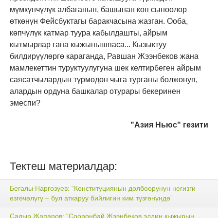
мүмкүнчүлүк албаганын, башынан көп сыноолор
өткөнүн Фейсбуктагы баракчасына жазган. Ооба,
көпчүлүк катмар туура кабылдашты, айрым
кытмырлар гана кыжынышпаса... Кызыктуу
билдирүүлөргө караганда, Равшан Жээнбеков жана
мамлекеттин туруктуулугуна шек келтирбеген айрым
саясатчылардын түрмөдөн чыга турганы болжонуп,
алардын ордуна башкалар отурары бекеринен
эмеспи?
"Азия Ньюс" гезити
Тектеш материалдар:
Бегалы Наргозуев: “Конституциянын долбоорунун негизги
өзгөчөлүгү – бул аткаруу бийлигин ким түзгөнүндө”
Садыр Жапаров: “Сооронбай Жээнбеков элдин кыжырын