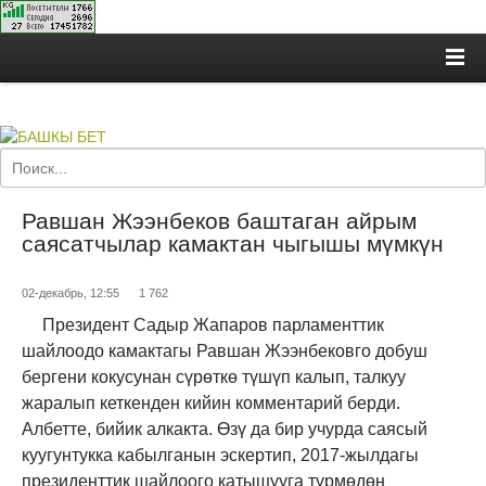
Равшан Жээнбеков баштаган айрым
саясатчылар камактан чыгышы мүмкүн
02-декабрь, 12:55
1 762
Президент Садыр Жапаров парламенттик
шайлоодо камактагы Равшан Жээнбековго добуш
бергени кокусунан сүрөткө түшүп калып, талкуу
жаралып кеткенден кийин комментарий берди.
Албетте, бийик алкакта. Өзү да бир учурда саясый
куугунтукка кабылганын эскертип, 2017-жылдагы
президенттик шайлоого катышууга түрмөдөн