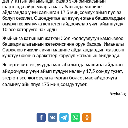
Депутаттын айтымында, базар экономикасынын
шартында айрымдарга мас абалында машине
айдагандар үчүн салынган 17,5 миң сомдук айып пул аз
болуп сезилет. Ошондуктан ал өзүнүн жана башкалардын
өмүрүн коркунучка кептеген айдоочулар үчүн айыппулду
10 эсе көтөрүүгө чакырды.
Жыйынга катышып жаткан Жол коопсуздугун камсыздоо
башкармалыгынын жетекчисинин орун басары Иманалы
Саркулов ичкилик ичип машине айдагандардын жазасын
күчөтүү боюнча аракеттер көрүлүп жатканын билдирди.
Эскерте кетсек, учурда мас абалында машина айдаган
айдоочулар үчүн айып пулдун көлөмү 17,5 сомду тузөт,
эгер он эсе жогорулата турган болсо, мас айдоочуга
салынчу айыппул 175 миң сомду түзөт.
Aryba.kg