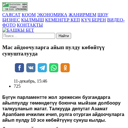
САЯСАТ
КООМ
ЭКОНОМИКА
ЖАНИРМЕМ
ШОУ
БИЗНЕС
КЫЛМЫШ
КЕМЕНГЕР КЕП
КҮЧ БЕРЕН
ВИДЕО-
ФОТО
КОНТАКТЫ
Найти
Мас айдоочуларга айып пулду көбөйтүү
сунушталууда
11-декабрь, 15:46
725
Бүгүн парламентте жол эрежесин бузгандарга
айыппулду төмөндөтүү боюнча мыйзам долбоору
талкууланып жатат. Талкууда
депутат Азамат
Арапбаев ичкилик ичип, рулга отурган айдоочуларга
айып пулду 10 эсе көбөйтүүнү сунуш кылды.