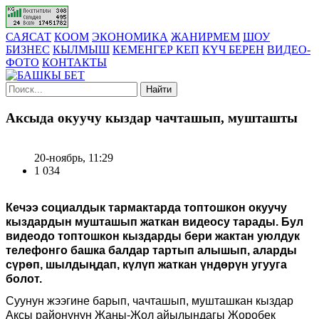
САЯСАТ
КООМ
ЭКОНОМИКА
ЖАНИРМЕМ
ШОУ
БИЗНЕС
КЫЛМЫШ
КЕМЕНГЕР КЕП
КҮЧ БЕРЕН
ВИДЕО-
ФОТО
КОНТАКТЫ
Найти
Аксыда окуучу кыздар чачташып, мушташты
20-ноябрь, 11:29
1 034
Кечээ социалдык тармактарда топтошкон окуучу
кыздардын мушташып жаткан видеосу тарады. Бул
видеодо топтошкон кыздарды бери жактан уюлдук
телефонго башка балдар тартып алышып, аларды
сүрөп, шылдыңдап, күлүп жаткан үндөрүн угууга
болот.
Суунун жээгине барып, чачташып, мушташкан кыздар
Аксы районунун Жаңы-Жол айылындагы Жоробек