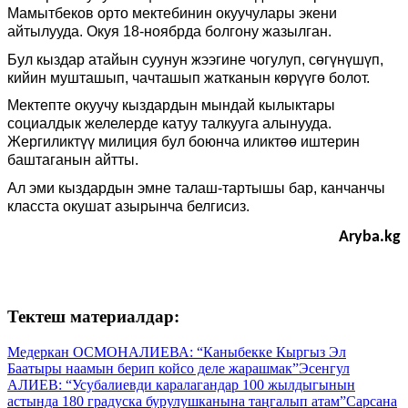
Мамытбеков орто мектебинин окуучулары экени
айтылууда. Окуя 18-ноябрда болгону жазылган.
Бул кыздар атайын суунун жээгине чогулуп, сөгүнүшүп,
кийин мушташып, чачташып жатканын көрүүгө болот.
Мектепте окуучу кыздардын мындай кылыктары
социалдык желелерде катуу талкууга алынууда.
Жергиликтүү милиция бул боюнча иликтөө иштерин
баштаганын айтты.
Ал эми кыздардын эмне талаш-тартышы бар, канчанчы
класста окушат азырынча белгисиз.
Aryba.kg
Тектеш материалдар:
Медеркан ОСМОНАЛИЕВА: “Каныбекке Кыргыз Эл
Баатыры наамын берип койсо деле жарашмак”
Эсенгул
АЛИЕВ: “Усубалиевди каралагандар 100 жылдыгынын
астында 180 градуска бурулушканына таңгалып атам”
Сарсана