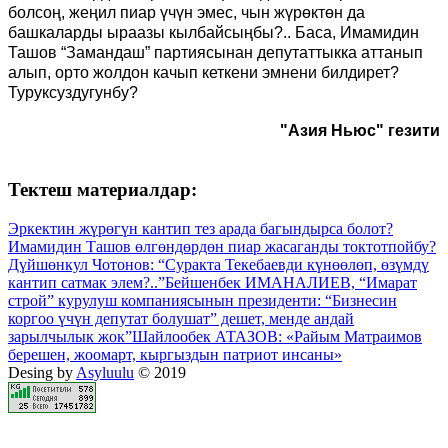
болсоң, жеңил пиар үчүн эмес, чын жүрөктөн да
башкаларды ыраазы кылбайсыңбы?.. Баса, Имамидин
Ташов “Замандаш” партиясынан депутаттыкка аттанып
алып, орто жолдон качып кеткени эмнени билдирет?
Туруксуздугунбу?
"Азия Ньюс" гезити
Тектеш материалдар:
Эркектин жүрөгүн кантип тез арада багындырса болот?
Имамидин Ташов өлгөндөрдөн пиар жасаганды токтотпойбу?
Дүйшөнкул Чотонов: “Суракта Текебаевди күнөөлөп, өзүмдү
кантип сатмак элем?..”
Бейшенбек ИМАНАЛИЕВ, “Имарат
строй” курулуш компаниясынын президенти: “Бизнесин
коргоо үчүн депутат болушат” дешет, менде андай
зарылчылык жок”
Шайлообек АТАЗОВ: «Райым Матраимов
берешен, жоомарт, кыргыздын патриот инсаны»
Desing by
Asyluulu
© 2019