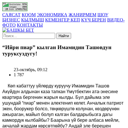
САЯСАТ
КООМ
ЭКОНОМИКА
ЖАНИРМЕМ
ШОУ
БИЗНЕС
КЫЛМЫШ
КЕМЕНГЕР КЕП
КҮЧ БЕРЕН
ВИДЕО-
ФОТО
КОНТАКТЫ
Найти
“Ийри пиар” кылган Имамидин Ташовдун
туруксуздугу!
23-октябрь, 09:12
1 787
Көп кабаттуу үйлөрдү куруучу Имамидин Ташов
Акүйдүн алдынан каза тапкан Үмүтбектин ата-энесине
квартира бергенин жарыя кылды. Бул дайыма эле
ушундай “пиар” менен алектенип келет. Анчалык патриот
экен, боорукер болсо, төңкөрүштө колунан, көздөрүнөн
ажыраган, майып болуп калган балдарыбызга дагы
камкордук кылбайбы? Баарына үй бере албаса мейли,
акчалай жардам көрсөтпөйбү? Андай эле берешен