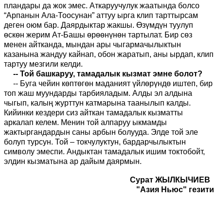
пландары да жок эмес. Аткаруучулук жаатында болсо
“Арпанын Ала-Тоосунан” аттуу ырга клип тарттырсам
деген оюм бар. Даярдыктар жакшы. Өзүмдүн туулуп
өскөн жерим Ат-Башы өрөөнүнөн тартылат. Бир сөз
менен айтканда, мындан ары чыгармачылыктын
казанына жандуу кайнап, обон жаратып, аны ырдап, клип
тартуу мезгили келди.
-- Той башкаруу, тамадалык кызмат эмне болот?
-- Буга чейин көптөгөн маданият үйлөрүндө иштеп, бир
топ жаш муундарды тарбияладым. Алды эл алдына
чыгып, калың журттун катмарына таанылып калды.
Кийинки кездери сиз айткан тамадалык кызматты
аркалап келем. Менин той алпаруу ыкмамды
жактыргандардын саны арбын болууда. Элде той эле
болуп турсун. Той – токчулуктун, бардарчылыктын
символу эмеспи. Андыктан тамадалык ишим токтобойт,
элдин кызматына ар дайым даярмын.
Сурат ЖЫЛКЫЧИЕВ
"Азия Ньюс" гезити