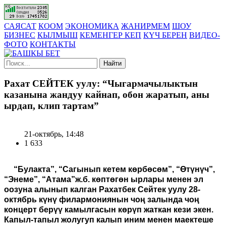
САЯСАТ
КООМ
ЭКОНОМИКА
ЖАНИРМЕМ
ШОУ
БИЗНЕС
КЫЛМЫШ
КЕМЕНГЕР КЕП
КҮЧ БЕРЕН
ВИДЕО-
ФОТО
КОНТАКТЫ
Найти
Рахат СЕЙТЕК уулу: “Чыгармачылыктын
казанына жандуу кайнап, обон жаратып, аны
ырдап, клип тартам”
21-октябрь, 14:48
1 633
“Булакта”, “Сагынып кетем көрбөсөм”, “Өтүнүч”,
“Энеме”, “Атама”ж.б. көптөгөн ырлары менен эл
оозуна алынып калган Рахатбек Сейтек уулу 28-
октябрь күнү филармониянын чоң залында чоң
концерт берүү камылгасын көрүп жаткан кези экен.
Капыл-тапыл жолугуп калып иним менен маектеше