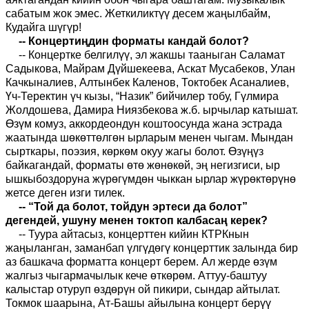
сабатым жок эмес. Жеткиликтүү десем жаңылбайм,
Кудайга шүгүр!
-- Концертиңдин форматы кандай болот?
-- Концертке белгилүү, эл жакшы тааныган Саламат
Садыкова, Майрам Дүйшекеева, Аскат Мусабеков, Улан
Качкыналиев, Алтынбек Каленов, Токтобек Асаналиев,
Үч-Теректин үч кызы, “Назик” бийчилер тобу, Гүлмира
Жолдошева, Дамира Ниязбекова ж.б. ырчылар катышат.
Өзүм комуз, аккордеондун коштоосунда жана эстрада
жаатында шөкөттөлгөн ырларым менен чыгам. Мындан
сырткары, поэзия, көркөм окуу жагы болот. Өзүңүз
байкагандай, форматы өтө жөнөкөй, эң негизгиси, ыр
ышкыбоздоруна жүрөгүмдөн чыккан ырлар жүрөктөрүнө
жетсе деген изги тилек.
-- “Той да болот, тойдун эртеси да болот”
дегендей, ушуну менен токтоп калбасаң керек?
-- Туура айтасыз, концерттен кийин КТРКнын
жаңыланган, заманбап үлгүдөгү концерттик залында бир
аз башкача форматта концерт берем. Ал жерде өзүм
жалгыз чыгармачылык кече өткөрөм. Аттуу-баштуу
калыстар отуруп өздөрүн ой пикири, сындар айтылат.
Токмок шаарына, Ат-Башы айылына концерт берүү