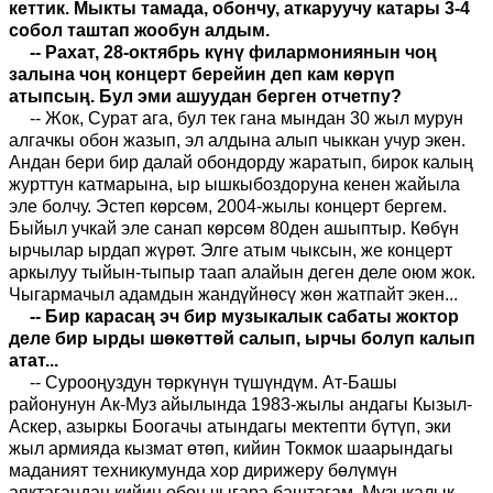
кеттик. Мыкты тамада, обончу, аткаруучу катары 3-4
собол таштап жообун алдым.
-- Рахат, 28-октябрь күнү филармониянын чоң
залына чоң концерт берейин деп кам көрүп
атыпсың. Бул эми ашуудан берген отчетпу?
-- Жок, Сурат ага, бул тек гана мындан 30 жыл мурун
алгачкы обон жазып, эл алдына алып чыккан учур экен.
Андан бери бир далай обондорду жаратып, бирок калың
журттун катмарына, ыр ышкыбоздоруна кенен жайыла
эле болчу. Эстеп көрсөм, 2004-жылы концерт бергем.
Быйыл учкай эле санап көрсөм 80ден ашыптыр. Көбүн
ырчылар ырдап жүрөт. Элге атым чыксын, же концерт
аркылуу тыйын-тыпыр таап алайын деген деле оюм жок.
Чыгармачыл адамдын жандүйнөсү жөн жатпайт экен...
-- Бир карасаң эч бир музыкалык сабаты жоктор
деле бир ырды шөкөттөй салып, ырчы болуп калып
атат...
-- Сурооңуздун төркүнүн түшүндүм. Ат-Башы
районунун Ак-Муз айылында 1983-жылы андагы Кызыл-
Аскер, азыркы Боогачы атындагы мектепти бүтүп, эки
жыл армияда кызмат өтөп, кийин Токмок шаарындагы
маданият техникумунда хор дирижеру бөлүмүн
аяктагандан кийин обон чыгара баштагам. Музыкалык