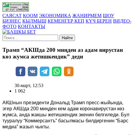
САЯСАТ
КООМ
ЭКОНОМИКА
ЖАНИРМЕМ
ШОУ
БИЗНЕС
КЫЛМЫШ
КЕМЕНГЕР КЕП
КҮЧ БЕРЕН
ВИДЕО-
ФОТО
КОНТАКТЫ
Найти
Трамп “АКШда 200 миңден аз адам вирустан
көз жумса жетишкендик” деди
30-март, 12:53
1 062
АКШнын президенти Дональд Трамп пресс-жыйында,
эгер АКШда 200 миңден кем адам коронавирустан көз
жумса, анда жакшы жетишкендик экенин белгиледи. Бул
тууралуу “Коммерсантъ” басылмасы билдиргенин “Барс
медиа” жазып чыкты.