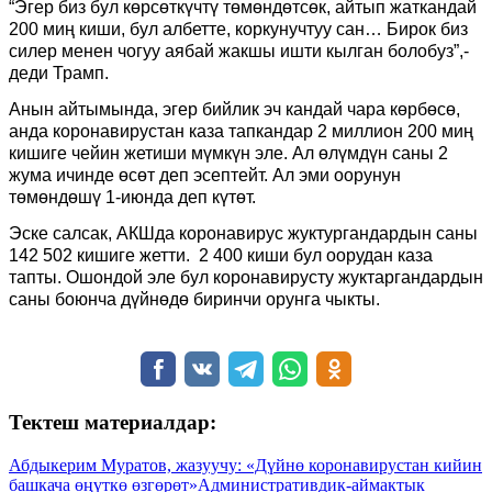
“Эгер биз бул көрсөткүчтү төмөндөтсөк, айтып жаткандай
200 миң киши, бул албетте, коркунучтуу сан… Бирок биз
силер менен чогуу аябай жакшы ишти кылган болобуз”,-
деди Трамп.
Анын айтымында, эгер бийлик эч кандай чара көрбөсө,
анда коронавирустан каза тапкандар 2 миллион 200 миң
кишиге чейин жетиши мүмкүн эле. Ал өлүмдүн саны 2
жума ичинде өсөт деп эсептейт. Ал эми оорунун
төмөндөшү 1-июнда деп күтөт.
Эске салсак, АКШда коронавирус жуктургандардын саны
142 502 кишиге жетти. 2 400 киши бул оорудан каза
тапты. Ошондой эле бул коронавирусту жуктаргандардын
саны боюнча дүйнөдө биринчи орунга чыкты.
Тектеш материалдар:
Абдыкерим Муратов, жазуучу: «Дүйнө коронавирустан кийин
башкача өңүткө өзгөрөт»
Административдик-аймактык