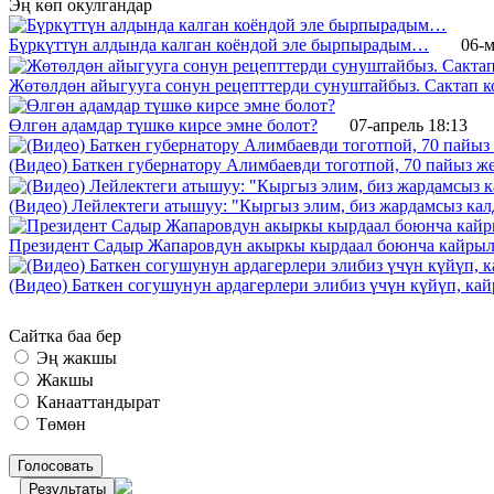
Эң көп окулгандар
Бүркүттүн алдында калган коёндой эле бырпырадым…
06-м
Жөтөлдөн айыгууга сонун рецепттерди сунуштайбыз. Сактап к
Өлгөн адамдар түшкө кирсе эмне болот?
07-апрель 18:13
(Видео) Баткен губернатору Алимбаевди тоготпой, 70 пайыз 
(Видео) Лейлектеги атышуу: "Кыргыз элим, биз жардамсыз калд
Президент Садыр Жапаровдун акыркы кырдаал боюнча кайрыл
(Видео) Баткен согушунун ардагерлери элибиз үчүн күйүп, к
Сайтка баа бер
Эң жакшы
Жакшы
Канааттандырат
Төмөн
Голосовать
Результаты