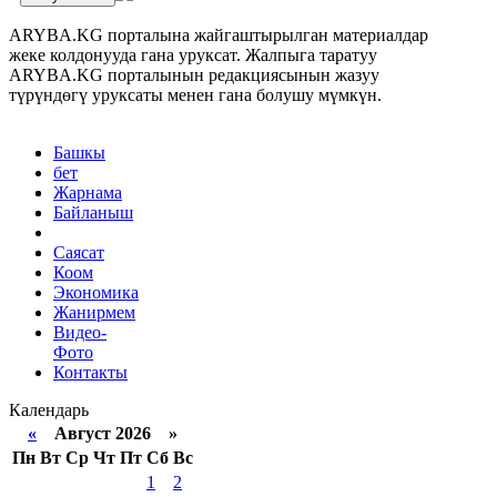
ARYBA.KG порталына жайгаштырылган материалдар
жеке колдонууда гана уруксат. Жалпыга таратуу
ARYBA.KG порталынын редакциясынын жазуу
түрүндөгү уруксаты менен гана болушу мүмкүн.
Башкы
бет
Жарнама
Байланыш
Саясат
Коом
Экономика
Жанирмем
Видео-
Фото
Контакты
Календарь
«
Август 2026 »
Пн
Вт
Ср
Чт
Пт
Сб
Вс
1
2