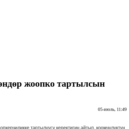
гөндөр жоопко тартылсын
05-июль, 11:49
пкерчиликке тартылуусу керектигин айтып, коомчулуктун