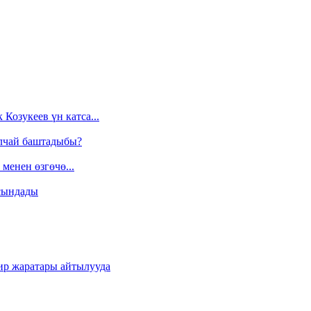
Козукеев үн катса...
алчай баштадыбы?
менен өзгөчө...
сындады
ир жаратары айтылууда