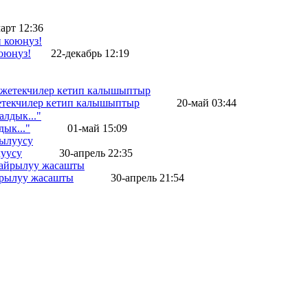
арт 12:36
оюңуз!
22-декабрь 12:19
жетекчилер кетип калышыптыр
20-май 03:44
ык..."
01-май 15:09
уусу
30-апрель 22:35
айрылуу жасашты
30-апрель 21:54