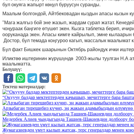
бул окуяга жапырт көңүл буруусун суранды.
Маалым болгондой, Айтбековадан кыздын апасы кызын ку
"Мага жалгыз бой эне жазып, жардам сурап жатат. Кенедей
чоңураак баңгиге өтүшөт экен. Кызга таблетка берип, ичи
ооруканада экен. Апасы кимге кайрылып, эмне кылаарын б
Достор, бул темада коңгуроо кагып, массалык маалымат к
Бул факт Бишкек шаарынын Октябрь райондук ички иштер
Иликтөө иштеринин жүрүшүндө 2003-жылы туулган Н.А ат
маалыматта.
Бөлүшүү:
Тектеш материалдар:
“Окуучу балдар мектептерден качышып, мечиттерге бара башт
Арзыбаган тирешибиз күчөп, эң жакын адамыбыздын өлүмүнө
Медербек Алиев чындыгында Ташиев-Шакиевдин долбоору бо
Жумагазиевден үмүт кылып жатсак, терс генералдар менен ко