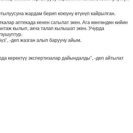
тылуусуна жардам берип коюуну өтүнүп кайрылган.
ткалар аптекада кенен сатылат экен. Ага көнгөндөн кийин
шантаж кылып, акча талап кылышат экен. Учурда
узушуптур.
үз", -деп жазган алып баруучу айым.
рда керектүү экспертизалар дайындалды", -деп айтылат