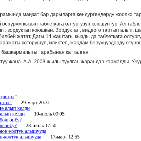
рамында маңзат бар дарыларга көндүргөндөрдү жоопко тар
 өспүрүм кызын таблеткага олтургузуп коюшуптур. Ал табле
рип , зордуктап коюшкан. Зордуктап, видеого тартып алып, 
илбей жатат. Дагы 14 жаштагы кызды да таблеткага олтург
аражаты көтөрүшүп, иликтеп, жардам берүүңүздөрдү өтүнөб
 башкармалыгы тарабынан катталган.
туу жана А.А. 2008-жылы туулган жарандар кармалды.
Учу
ашты”
29-март 20:31
 алып келди
10-июль 09:05
лгонбу?
28-июль 17:50
юн-колтук алышууда
17-март 12:55