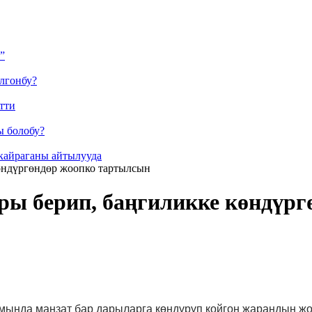
”
лгонбу?
тти
ы болобу?
кайраганы айтылууда
көндүргөндөр жоопко тартылсын
ры берип, баңгиликке көндүр
мында маңзат бар дарыларга көндүрүп койгон жарандын жоо