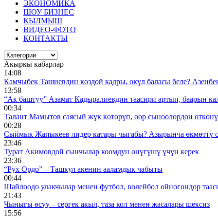
ЭКОНОМИКА
ШОУ БИЗНЕС
КЫЛМЫШ
ВИДЕО-ФОТО
КОНТАКТЫ
Акыркы кабарлар
14:08
Камчыбек Ташиевдин көздөй кадры, өкүл баласы беле? Азенбек 
13:58
“Ак баштуу” Азамат Кадыралиевдин таасири артып, баарын к
00:34
Талант Мамытов саясый жүк көтөрүп, оор сыноолордон өткөнү 
00:28
Сыймык Жапыкеев лидер катары чыгабы? Азырынча өкмөттү 
23:46
Турат Акимовдой сынчылар коомдун өнүгүшү үчүн керек
23:36
“Рух Ордо” – Ташкул акенин ааламдык чабыты
00:44
Шайлоодо улакчылар менен футбол, волейбол ойногондор таас
21:43
Чыныгы өсүү – сергек акыл, таза кол менен жасалары шексиз
15:56