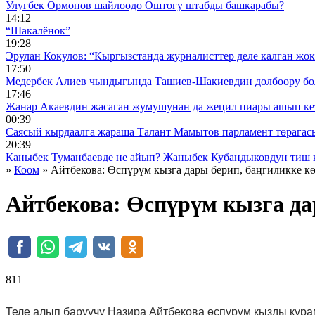
Улугбек Ормонов шайлоодо Оштогу штабды башкарабы?
14:12
“Шакалёнок”
19:28
Эрулан Кокулов: “Кыргызстанда журналисттер деле калган жок
17:50
Медербек Алиев чындыгында Ташиев-Шакиевдин долбоору бо
17:46
Жанар Акаевдин жасаган жумушунан да жеңил пиары ашып ке
00:39
Саясый кырдаалга жараша Талант Мамытов парламент төрагас
20:39
Каныбек Туманбаевде не айып? Жаныбек Кубандыковдун тиш 
»
Коом
» Айтбекова: Өспүрүм кызга дары берип, баңгиликке 
Айтбекова: Өспүрүм кызга да
811 ᠌ ᠌ ᠌ ᠌᠌ ᠌ ᠌᠌
Теле алып баруучу Назира Айтбекова өспүрүм кызды кура