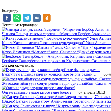
Бөлүшүү:
Тектеш материалдар:
Чынара Эенгул, саясый серепчи: “Мирзиёев Борбор Азия чөлк
Канат Хасанов менен “погончон күркүлдөрдөн” Улан Аалиев ө
Кечээ Илмиянов “Манасты” алса, Сакиевге “Даңк” ордени кеп 
Бекболот Талгарбеков: «Анархиялык Кыргызстанга Саакашвил
Эң көп окулгандар
Бүркүттүн алдында калган коёндой эле бырпырадым…
06-м
Жөтөлдөн айыгууга сонун рецепттерди сунуштайбыз. Сактап к
Өлгөн адамдар түшкө кирсе эмне болот?
07-апрель 18:13
(Видео) Баткен губернатору Алимбаевди тоготпой, 70 пайыз 
(Видео) Лейлектеги атышуу: "Кыргыз элим, биз жардамсыз калд