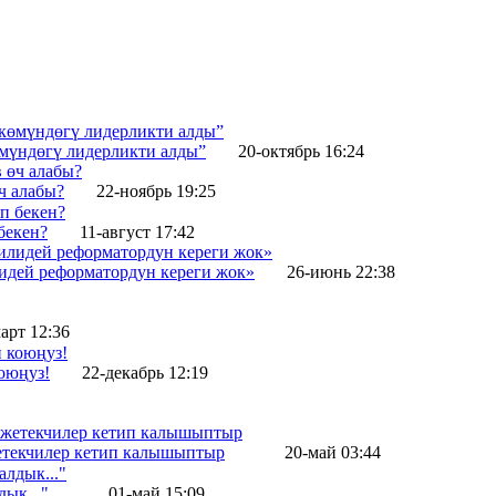
өмүндөгү лидерликти алды”
20-октябрь 16:24
ч алабы?
22-ноябрь 19:25
бекен?
11-август 17:42
идей реформатордун кереги жок»
26-июнь 22:38
арт 12:36
оюңуз!
22-декабрь 12:19
жетекчилер кетип калышыптыр
20-май 03:44
ык..."
01-май 15:09