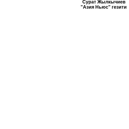
Сурат Жылкычиев
"Азия Ньюс" гезити