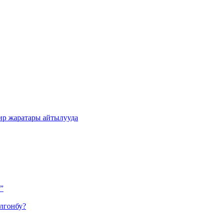
ир жаратары айтылууда
”
лгонбу?