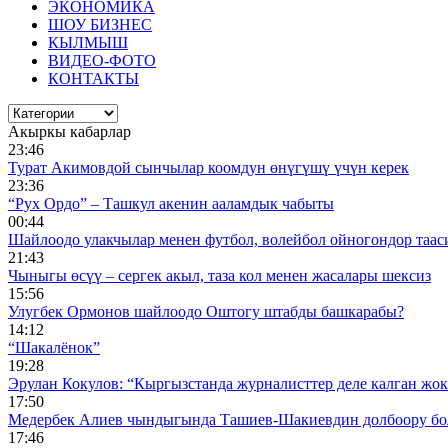
ЭКОНОМИКА
ШОУ БИЗНЕС
КЫЛМЫШ
ВИДЕО-ФОТО
КОНТАКТЫ
Акыркы кабарлар
23:46
Турат Акимовдой сынчылар коомдун өнүгүшү үчүн керек
23:36
“Рух Ордо” – Ташкул акенин ааламдык чабыты
00:44
Шайлоодо улакчылар менен футбол, волейбол ойногондор таас
21:43
Чыныгы өсүү – сергек акыл, таза кол менен жасалары шексиз
15:56
Улугбек Ормонов шайлоодо Оштогу штабды башкарабы?
14:12
“Шакалёнок”
19:28
Эрулан Кокулов: “Кыргызстанда журналисттер деле калган жок
17:50
Медербек Алиев чындыгында Ташиев-Шакиевдин долбоору бо
17:46