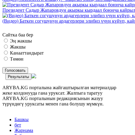
Президент Садыр Жапаровдун акыркы кырдаал боюнча кайрыл
(Видео) Баткен согушунун ардагерлери элибиз үчүн күйүп, к
Сайтка баа бер
Эң жакшы
Жакшы
Канааттандырат
Төмөн
Голосовать
Результаты
ARYBA.KG порталына жайгаштырылган материалдар
жеке колдонууда гана уруксат. Жалпыга таратуу
ARYBA.KG порталынын редакциясынын жазуу
түрүндөгү уруксаты менен гана болушу мүмкүн.
Башкы
бет
Жарнама