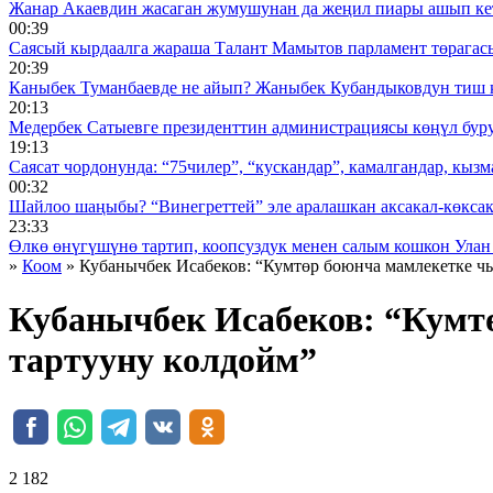
Жанар Акаевдин жасаган жумушунан да жеңил пиары ашып ке
00:39
Саясый кырдаалга жараша Талант Мамытов парламент төрагас
20:39
Каныбек Туманбаевде не айып? Жаныбек Кубандыковдун тиш 
20:13
Медербек Сатыевге президенттин администрациясы көңүл буруш
19:13
Саясат чордонунда: “75чилер”, “кускандар”, камалгандар, кызма
00:32
Шайлоо шаңыбы? “Винегреттей” эле аралашкан аксакал-көксака
23:33
Өлкө өнүгүшүнө тартип, коопсуздук менен салым кошкон Улан
»
Коом
» Кубанычбек Исабеков: “Кумтөр боюнча мамлекетке 
Кубанычбек Исабеков: “Кум
тартууну колдойм”
2 182 ᠌ ᠌ ᠌ ᠌᠌ ᠌ ᠌᠌