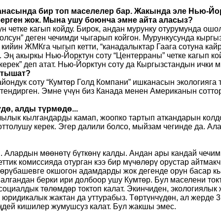
ланасында бир топ маселелер бар. Жакында эле Нью-Й
берген жок. Мына ушу боюнча эмне айта аласыз?
ун четке кагып койду. Бирок, андан мурунку отурумунда ош
лсун” деген чечимди чыгарып койгон. Мурункусунда кыргыз 
 кийин ЖМКга чыгып кетти, “канадалыктар Гаага сотуна кай
к. Эң акыркы Нью-Йорктун соту “Центерраны” четке кагып к
ерек” деп атат. Нью-Йорктун соту да Кыргызстандын ички м
 атышат?
айондук соту “Кумтөр Голд Компани” ишканасын экологияга 
еттендирген. Эмне үчүн биз Канада менен Американын сотто
дө, алды түрмөдө...
ынчылык кылгандарды камап, жоопко тартып аткандарын ко
оттолушу керек. Эгер далили болсо, мыйзам чегинде да. Ал
и. Алардын мөөнөтү бүткөнү калды. Андан ары кандай чечим
ик комиссияда отурган кээ бир мүчөлөрү орустар айтмакчы,
Бөрүбашевге окшогон адамдарды жок дегенде орун басар кы
алгандан берки ири долбоор ушу Кумтөр. Бул маселени ток
оциалдык төлөмдөр токтоп калат. Экинчиден, экологиялык ж
, юридикалык жактан да уттурабыз. Төртүнчүдөн, ал жерде 
ңдей кишилер жумушсуз калат. Бул жакшы эмес.