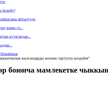
тти
ы болобу?
кайраганы айтылууда
у керек го...
ттан куулгандар...
лдар...
 Ниязбеков
чыккынчылык кылгандарды жоопко тартууну колдойм”
төр боюнча мамлекетке чыкк