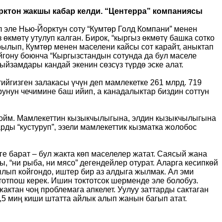
орктон жакшы кабар келди. “Центерра” компаниясы
ол эле Нью-Йорктун соту “Кумтөр Голд Компани” менен
өкмөтү утулуп калган. Бирок, “кыргыз өкмөтү башка сотко
рылып, Кумтөр менен маселени кайсы сот карайт, аныктап
ойгону боюнча “Кыргызстандын сотунда да бул маселе
ыйзамдары кандай экенин сөзсүз түрдө эске алат.
тийгизген залакасы үчүн деп мамлекетке 261 млрд. 719
рунун чечимине баш ийип, а канадалыктар биздин соттун
лдойм. Мамлекеттин кызыкчылыгына, элдин кызыкчылыгына
арды “кустуруп”, эзели мамлекеттик кызматка жолобос
ге барат – бул жакта көп маселелер жатат. Саясый жана
 “ни рыба, ни мясо” дегендейлер отурат. Аларга кесипкөй
лып койгондо, иштер бир аз алдыга жылмак. Ал эми
тотпош керек. Ишин токтотсок шерменде эле болобуз.
актан чоң проблемага апкелет. Уулуу заттарды сактаган
3,5 миң киши штатта айлык алып жанын багып атат.