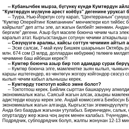
-- Кубанычбек мырза, бүгүнкү күндө Кумтөрдүн ай
“Кумтөрдүн мүлкүнө арест коёбуз” дегенине уруксат 
-- Туура, Нью-Йорктун соту карап, “Центерранын” сунуш
“Кумтөр Оперейтинг Компанинин” менчиктери кол тийбес бо
кайрылат” деп атты эле, ал жагын билбейт экенмин. Андан
бергиле” дегени. Азыр бул маселе боюнча чечим чыга эле
каралып атат. Кыргызстандын сотунун чечими аткарылыш к
-- Сөзүңүзгө аралжы, кайсы соттун чечимин айтып
-- Эске салсак, 7-май күнү Бишкек шаарынын Октябрь р
млн. 674 сом (3 млрд. доллардан көбүрөөк) төлөөгө милд
чечимине баш ийбеши керек?!
-- Кумтөр боюнча азыр бир топ адамдар сурак берүү
-- Кумтөр боюнча элге, мамлекетке зыян кылып, чыкк
каршы иштегендер, өз чөнтөгүн жогору койгондор сөзсүз с
кылып чечим кабыл алынышы керек.
-- Кумтөрдү токтотуп койсо эмне болот?
-- Токтотпош керек. Бийлик сырттан башкарууну апкелд
экономикалык жагы. Саясый жагын алсак, азыркы мамлекетт
адистерди кошуш керек эле. Андай комиссияга Бекбосун 
экономикалык жагын алганда, Кыргызстан эгемендүүлүктү 
Анда биз баардык жагынан утулабыз. Биринчиден, салык, с
опурталдуу жер жана чоң аңгек менен калабыз. Үчүнчүдөн
Подрядчик, субподрядчик болуп, жалпы жонунан 12-13 ми