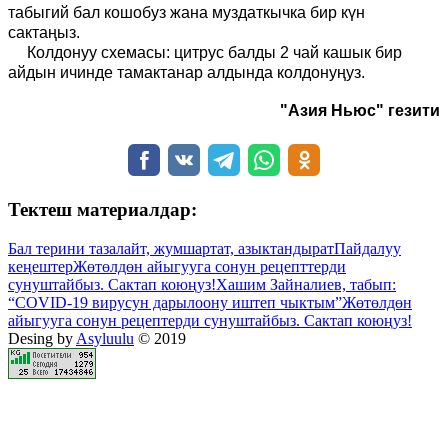
табыгий бал кошобуз жана муздаткычка бир күн
сактаңыз.
Колдонуу схемасы: цитрус балды 2 чай кашык бир
айдын ичинде тамактанар алдында колдонуңуз.
"Азия Ньюс" гезити
Тектеш материалдар:
Бал терини тазалайт, жумшартат, азыктандырат
Пайдалуу
кеңештер
Жөтөлдөн айыгууга сонун рецепттерди
сунуштайбыз. Сактап коюңуз!
Хашим Зайналиев, табып:
“COVID-19 вирусун дарылоону иштеп чыктым”
Жөтөлдөн
айыгууга сонун рецептерди сунуштайбыз. Сактап коюңуз!
Desing by
Asyluulu
© 2019