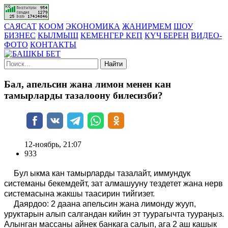
САЯСАТ
КООМ
ЭКОНОМИКА
ЖАНИРМЕМ
ШОУ
БИЗНЕС
КЫЛМЫШ
КЕМЕНГЕР КЕП
КҮЧ БЕРЕН
ВИДЕО-
ФОТО
КОНТАКТЫ
Найти
Бал, апельсин жана лимон менен кан
тамырларды тазалоону билесизби?
12-ноябрь, 21:07
933
Бул ыкма кан тамырларды тазалайт, иммундук
системаны бекемдейт, зат алмашууну тездетет жана нерв
системасына жакшы таасирин тийгизет.
Даярдоо: 2 даана апельсин жана лимонду жууп,
уруктарын алып салгандан кийин эт туурагычта туураңыз.
Алынган массаны айнек банкага салып, ага 2 аш кашык