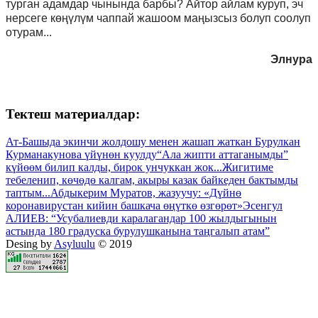
турган адамдар чынында барбы? Айтор айлам куруп, эч
нерсеге көңүлүм чаппай жашоом маңызсыз болуп соолуп
отурам...
Элнура
Тектеш материалдар:
Ат-Башыда экинчи жолдошу менен жашап жаткан Бурулкан
Курманакунова үйүнөн куулду
“Ала жипти аттаганымды”
күйөөм билип калды, бирок унчуккан жок...
Жигитиме
тебеленип, көчөдө калгам, акыры казак байкеден бактымды
таптым...
Абдыкерим Муратов, жазуучу: «Дүйнө
коронавирустан кийин башкача өңүткө өзгөрөт»
Эсенгул
АЛИЕВ: “Усубалиевди каралагандар 100 жылдыгынын
астында 180 градуска бурулушканына таңгалып атам”
Desing by
Asyluulu
© 2019