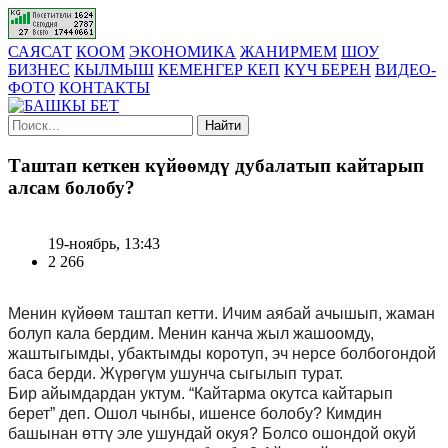
САЯСАТ
КООМ
ЭКОНОМИКА
ЖАНИРМЕМ
ШОУ
БИЗНЕС
КЫЛМЫШ
КЕМЕНГЕР КЕП
КҮЧ БЕРЕН
ВИДЕО-
ФОТО
КОНТАКТЫ
Найти
Таштап кеткен күйөөмдү дубалатып кайтарып
алсам болобу?
19-ноябрь, 13:43
2 266
Менин күйөөм таштап кетти. Ичим аябай ачышып, жаман
болуп кала бердим.
Менин канча жыл жашоомду
,
жаштыгымды,
убактымды коротуп
,
эч нерсе болбогондой
баса берди. Ж
үрөгү
м ушунча сыгылып турат.
Бир
айымдардан
уктум
. “Кайтарма окутса кайтарып
берет” деп. Ошол чынбы, ишенсе болобу
?
Кимдин
башынан өттү эле ушундай окуя? Болсо ошондой окуй