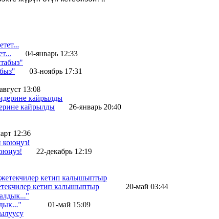
т...
04-январь 12:33
абыз"
03-ноябрь 17:31
август 13:08
ерине кайрылды
26-январь 20:40
арт 12:36
оюңуз!
22-декабрь 12:19
жетекчилер кетип калышыптыр
20-май 03:44
ык..."
01-май 15:09