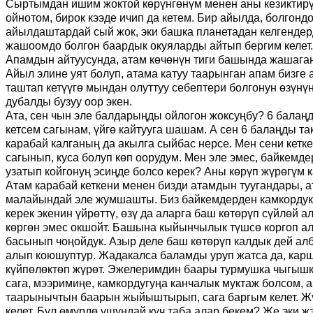
Сыртымдан ишим жоктой көрүнгөнүм менен аны кезиктирү
ойнотом, бирок кээде ичип да кетем.
Бир айылда, болгондо
айылдаштардай сый жок, эки башка планетадан келгендер
жашоомдо болгон ба
а
рдык окуяларды айтып бергим келет.
Апамдын айтуусунда, атам көчөнүн тиги башында жашаган
Айыл элине уят болуп, атама катуу таарынган апам бизге
таштап кетүүгө мындан олуттуу себептери болгонун өзүнүн
дубалды бузуу оор экен.
Ата, сен чын эле балдарыңды ойлогон жоксуңбу? 6 балаң
кетсем сагынам, үйгө кайтууга шашам. А сен 6 балаңды та
карабай калганың да акылга сыйбас нерсе. Мен сени кетк
сагынып
,
куса болуп көп оорудум. Мен эле эмес, байкемд
узатып койгонуң эсиңде болсо керек? Аны көрүп жүрөгүм к
Атам карабай кеткени менен бизди атамдын туугандары, 
малайындай эле жумшашты. Биз байкемдерден камкордукка
керек экенин үйрөттү, өзү да аларга баш көтөрүп сүйлөй 
көргөн эмес окшойт. Башына кыйынчылык түшсө коргоп ала
басынып чоңойдук. Азыр деле баш көтөрүп калдык дей ал
алып коюшуптур. Жадакалса баламды уруп жатса да, карш
күйпөлөктөп жүрөт. Эжелеримдин баары турмушка чыгышка
сага, мээримиңе, камкордугуңа канчалык муктаж болсом, 
таарынычтын баарын жыйыштырып, сага баргым келет. Жү
келет. Бул өмүрдө ушундай күч таба алар бекем? Же эки жэ