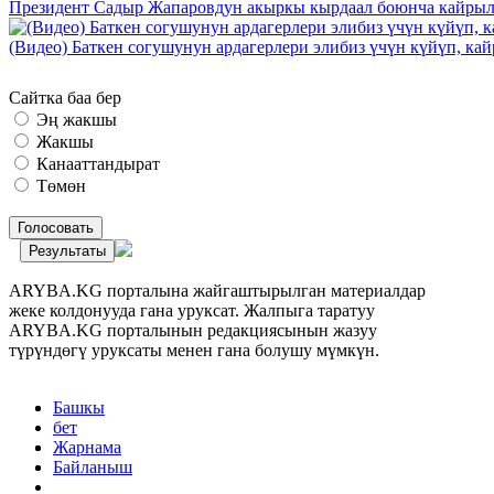
Президент Садыр Жапаровдун акыркы кырдаал боюнча кайрыл
(Видео) Баткен согушунун ардагерлери элибиз үчүн күйүп, к
Сайтка баа бер
Эң жакшы
Жакшы
Канааттандырат
Төмөн
Голосовать
Результаты
ARYBA.KG порталына жайгаштырылган материалдар
жеке колдонууда гана уруксат. Жалпыга таратуу
ARYBA.KG порталынын редакциясынын жазуу
түрүндөгү уруксаты менен гана болушу мүмкүн.
Башкы
бет
Жарнама
Байланыш