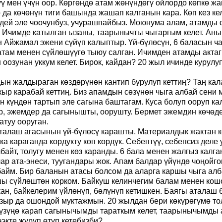
ү мен үчүн оор. Көргөндө атам жөнүндөгү ойлордо көпкө 
 да көчөнүн тиги башында жашап калганын кара. Көп кез ке
дей эле чоочунбуз, учурашпайбыз. Моюнума алам, атамды с
 Ичимде катылган ызаны, таарынычты чыгаргым келет. Анын 
 Айжамал эжени сүйүп калыптыр. Үй-бүлөсүн, 6 баласын ч
 атам менен сүйлөшүүгө тыюу салган. Ичимден атамды актаг
 оозунан уккум келет. Бирок, кайдан? 20 жыл ичинде курул
дын жалдыраган көздөрүнөн кантип бурулуп кеттиң? Таң к
кыр карабай кеттиң. Биз апамдын сөзүнөн чыга албай сени м
ен күндөн тартып эле сагына баштагам. Куса болуп ооруп к
ер, эжемдер да сагынышты, оорушту. Бермет эжемдин көчөдө
атуу ооруган.
аталаш агасынын үй-бүлөсү карашты. Материалдык жактан 
 караганда кордукту көп көрдүк. Себептүү, себепсиз дел
албайт, толугу менен көз каранды. 6 бала менен жалгыз ка
р ата-энеси, туугандары жок. Апам балдар үйүндө чоңойго
байм. Бир баланын атасы болсом да аларга каршы чыга алб
ы сүйлөштөн корком. Байкуш келинчегим балам менен кошо
н, байкелерим үйлөнүп, бөлүнүп кетишкен. Баягы аталаш 
азыр да ошондой муктажмын. 20 жылдан бери көкүрөгүмө тол
зүңө карап сагынычымды тараткым келет, таарынычымды ай
экте жүрүп өтүп кетебизби?..