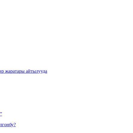
ир жаратары айтылууда
”
лгонбу?