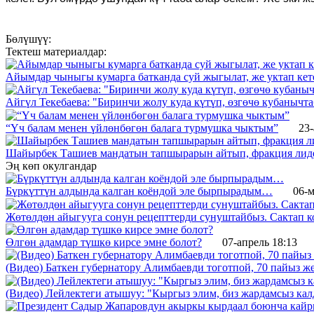
Бөлүшүү:
Тектеш материалдар:
Айымдар чыныгы кумарга батканда суй жыгылат, же уктап кете
Айгүл Текебаева: "Биринчи жолу куда күтүп, өзгөчө кубанычт
“Үч балам менен үйлөнбөгөн балага турмушка чыктым”
23-
Шайырбек Ташиев мандатын тапшырарын айтып, фракция лид
Эң көп окулгандар
Бүркүттүн алдында калган коёндой эле бырпырадым…
06-м
Жөтөлдөн айыгууга сонун рецепттерди сунуштайбыз. Сактап к
Өлгөн адамдар түшкө кирсе эмне болот?
07-апрель 18:13
(Видео) Баткен губернатору Алимбаевди тоготпой, 70 пайыз 
(Видео) Лейлектеги атышуу: "Кыргыз элим, биз жардамсыз калд