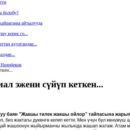
тти
ы болобу?
кайраганы айтылууда
у керек го...
ттан куулгандар...
лдар...
 Ниязбеков
кен...
л эжени сүйүп кеткен...
алуу баян "Жакшы тилек жакшы ойлор” тайпасына жары
 биз жактагы дүкөнгө келип кетти. Мен үчүн бул көнүмүш а
дай жашоонун жыйырманчы жылында жашап жатам. Атам мен