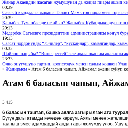
Жанар Акаевдин жасаган жумушунан да жеңил пиары ашып ке
00:39
Саясый кырдаалга жараша Талант Мамытов парламент төрагас
20:39
Каныбек Туманбаевде не айып? Жаныбек Кубандыковдун тиш 
20:13
Медербек Сатыевге президенттин администрациясы көңүл буруш
19:13
Саясат чордонунда: “75чилер”, “кускандар”, камалгандар, кызма
00:32
Шайлоо шаңыбы? “Винегреттей” эле аралашкан аксакал-көксака
23:33
Өлкө өнүгүшүнө тартип, коопсуздук менен салым кошкон Улан
»
Жанирмем
» Атам 6 баласын чанып, Айжамал эжени сүйүп кет
Атам 6 баласын чанып, Айжама
3 415 ᠌ ᠌ ᠌ ᠌᠌ ᠌ ᠌᠌
6 баласын таштап, башка аялга азгырылган ата туур
Бүгүн дагы атамды көчөдөн көрдүм. Аялы менен жетелешип,
тааныш эмес адамдардай андан ары жолумду улоо. Ушун