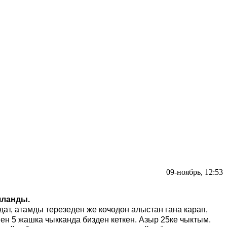
09-ноябрь, 12:53
яланды.
дат, атамды терезеден же көчөдөн алыстан гана карап,
 5 жашка чыкканда бизден кеткен. Азыр 25ке чыктым.