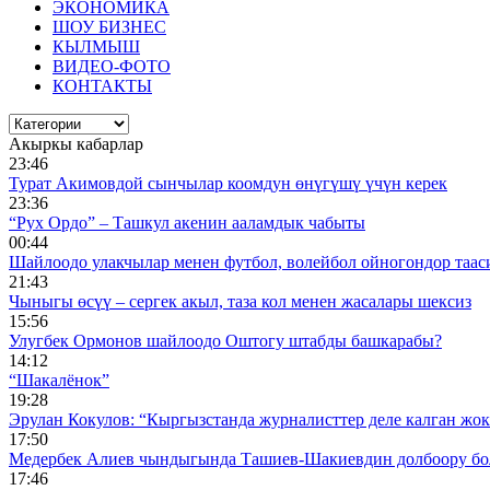
ЭКОНОМИКА
ШОУ БИЗНЕС
КЫЛМЫШ
ВИДЕО-ФОТО
КОНТАКТЫ
Акыркы кабарлар
23:46
Турат Акимовдой сынчылар коомдун өнүгүшү үчүн керек
23:36
“Рух Ордо” – Ташкул акенин ааламдык чабыты
00:44
Шайлоодо улакчылар менен футбол, волейбол ойногондор таас
21:43
Чыныгы өсүү – сергек акыл, таза кол менен жасалары шексиз
15:56
Улугбек Ормонов шайлоодо Оштогу штабды башкарабы?
14:12
“Шакалёнок”
19:28
Эрулан Кокулов: “Кыргызстанда журналисттер деле калган жок
17:50
Медербек Алиев чындыгында Ташиев-Шакиевдин долбоору бо
17:46