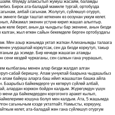
жашайм. Өзүмдү алаксытып жумуш жасайм, баламды
лебиз. Бирок ата-баладай мамиле тургай, ортобузда
агынам, аябай сагынам. Жолугуп, сүйлөшүп отуруп,
эмнеге бизди таштап кеткенин өз оозунан уккум келет.
анып, Айжамал эженин үстүнө кирип жашап алыптыр.
ым келе берет, анын да чындыгы бар экенине, анын бизди
уп калган, жыл өткөн сайын бекемделе берген ортобуздагы
алам. Мен азыр жанымда уктап жаткан Алиханымды талаага
енен учурашпай коркутсак, сен да бизди коркутуп
,
такыр
алганым да эсимде. Бир көчөдө жашаган атамды
н сени көздөй чуркаганы, сен салкын гана учурашып,
кем кылбаганы менен алар бизди жалдап алган
е уруп-сабай беришчү. Апам унчукпай баарына чыдашыбыз
лган апам байкуш аларга баш ийип жашаштан башка айла
н. Баарыбыз байкемдерге үн көтөрүп сүйлөй албай,
ай, алардан корккон бойдон калдым. Жүрөгүмдүн үшүн
 мени да байкемдерден коргогонго аракет кылып,
байкелериме кошуна болуп мен калдым. Ата, 5 жашымда
гон сагынычым кээде уктатпайт. Намысты, коркууну,
ткым келет, ата-баладай жөн гана сүйлөшүп отургум