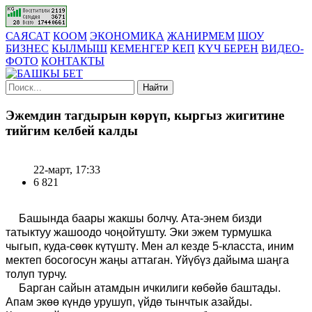
САЯСАТ
КООМ
ЭКОНОМИКА
ЖАНИРМЕМ
ШОУ
БИЗНЕС
КЫЛМЫШ
КЕМЕНГЕР КЕП
КҮЧ БЕРЕН
ВИДЕО-
ФОТО
КОНТАКТЫ
Найти
Эжемдин тагдырын көрүп, кыргыз жигитине
тийгим келбей калды
22-март, 17:33
6 821
Башында баары жакшы болчу. Ата-энем бизди
татыктуу жашоодо чоңойтушту. Эки эжем турмушка
чыгып, куда-сөөк күтүштү. Мен ал кезде 5-класста, иним
мектеп босогосун жаңы аттаган. Үйүбүз дайыма шаңга
толуп турчу.
Барган сайын атамдын ичкилиги көбөйө баштады.
Апам экөө күндө урушуп, үйдө тынчтык азайды.