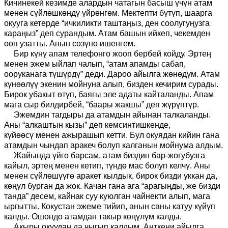
Кичинекей кезимде алардын чатагын басыш үчүн атам
менен сүйлөшкөндү үйрөнгөм. Мектепти бүтүп, шаарга
окууга кетерде “ичкиликти таштаңыз, ден соолугуңузга
караңыз” деп сурандым. Атам башын ийкеп, чекемден
өөп узатты. Анын сөзүнө ишенгем.
Бир күнү апам телефонго жооп бербей койду. Эртең
менен эжем ыйлап чалып, “атам апамды сабап,
ооруканага түшүрдү” деди. Дароо айылга жөнөдүм. Атам
күнөөлүү экенин мойнуна алып, бизден кечирим сурады.
Бирок убакыт өтүп, баягы эле адаты кайталанды. Апам
мага сыр билдирбей, “баары жакшы” деп жүрүптүр.
Эжемдин тагдыры да атамдын айынан талкаланды.
Аны “алкаштын кызы” деп кемсинтишкенде,
күйөөсү
менен
ажырашып кетти. Бул окуядан кийин гана
атамдын чындап а
ракеч
болуп калганын мо
й
нума алдым.
Жайында үйгө барсам, атам биздин бар-жогубузга
кайыл, эртең менен кетип, түндө мас болуп келчү. Аны
менен сүйлөшүүгө аракет кылдык, бирок бизди ук
кан
да,
көңүл бурган
да
жок. Качан гана ага “арагыңды
,
же бизди
танда” десем, кайнак суу куюлган чайнекти алып, мага
ыргытты. Кокустан эжеме тийип, анын саны катуу күйүп
калды. Ошондо атамдан такыр көңүлүм калды.
Акыры окуудан да чыгып калдым. Анткени айылга