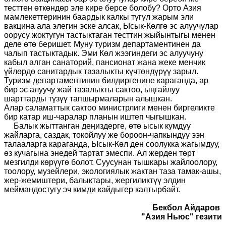
тесттен өткөндөр эле кире берсе болобу? Орто Азия
мамлекеттеринин б
а
ардык калкы түгүл жарым эли
вакцина ала элегин эске алсак, Ысык-Көлгө эс алуучулар
оорусу жоктугун тастыктаган тесттин жыйынтыгы менен
деле өтө беришет. Муну
т
уризм департаментинен да
чалып тастыктадык. Эми
К
өл жээгиндеги эс алуучуну
кабыл алган санаторий, пансионат жана жеке менчик
үйлөрдө санитардык тазалыкты күчтөндүрүү зарыл.
Туризм депа
р
таментинин билдиргенине караганда, ар
бир эс алуучу жай тазалыкты сактоо, ыңгайлуу
шарттарды түзүү тапшырмаларын алышкан.
Алар
с
аламаттык сактоо министрлиги менен биргеликте
бир катар иш-чаралар планын иштеп чыгышкан.
Балык жыттанган деңиздерге, өтө ысык кумдуу
жайларга, саздак, токойлуу же бороон-чапкындуу ээн
талааларга караганда
,
Ысык-Көл ден соолукка жагымдуу,
өз кучагына энедей тарт
ат эмеспи
. Ал жерден төрт
мезгилди көрүүгө болот. Суусунан тышкары жайлоолору,
тоолору, музейлери, экологиялык жактан таза тамак-ашы,
жер-жемиштери, балыктары, жергиликтүү элдин
меймандостугу эч кимди кайдыгер калтырбайт.
Бекбол Айдаров
"Азия Ньюс" гезити