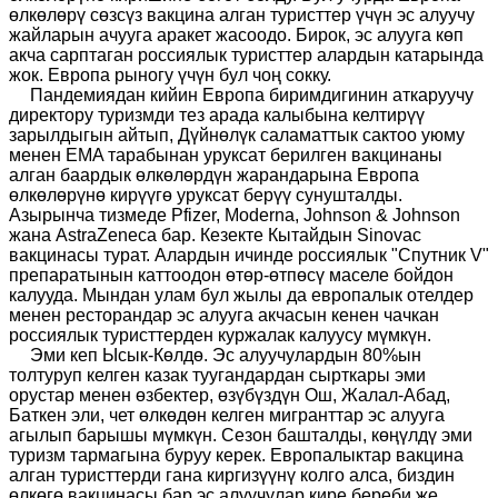
өлкөлөрү сөзсүз вакцина алган туристтер үчүн эс алуучу
жайларын ачууга аракет жасоодо. Бирок, эс алууга көп
акча сарптаган россиялык туристтер алардын катарында
жок. Европа рыногу үчүн бул чоң сокку.
Пандемиядан кийин Европа биримдигинин аткаруучу
директору туризмди тез арада калыбына келтирүү
зарылдыгын айтып, Дүйнөлүк саламаттык сактоо уюму
менен EMA тарабынан уруксат берилген вакцинаны
алган б
а
ардык өлкөлөрдүн жарандарына Европа
өлкөлөрүнө кирүүгө уруксат берүү сунушталды.
Азырынча тизмеде Pfizer, Moderna, Johnson & Johnson
жана AstraZeneca бар. Кезекте Кытайдын Sinovac
вакцинасы турат. Алардын ичинде россиялык "Спутник V"
препаратынын каттоодон өтөр-өтпө
с
ү маселе бойдон
калууда. Мындан улам бул жылы да европалык отелдер
менен ресторандар эс алууга акчасын кенен чачкан
россиялык туристтерден куржалак калуусу мүмкүн.
Эми кеп Ысык-Көлдө. Эс алуучулардын 80%ын
толтуруп келген казак туугандардан сырткары эми
орустар менен өзбектер, өзүбүздүн Ош, Жалал-Абад,
Баткен эли, чет өлкөдөн келген мигранттар эс алууга
агылып барышы мүмкүн. Сезон башталды, көңүлдү эми
туризм тармагына буруу керек. Европалыктар вакцина
алган туристтерди гана киргизүүнү колго алса, биздин
өлкөгө вакцинасы бар эс алуучулар кире береби же