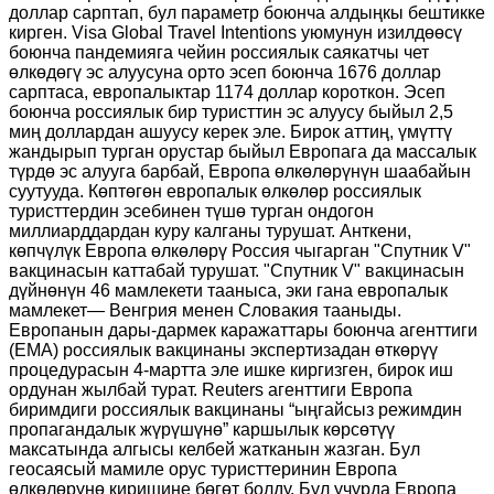
доллар сарптап, бул параметр боюнча алдыңкы бештикке
кирген. Visa Global Travel Intentions уюмунун изилдөөсү
боюнча пандемияга чейин россиялык саякатчы чет
өлкөдөгү эс алуусуна орто эсеп боюнча 1676 доллар
сарптаса, европалыктар 1174 доллар короткон. Эсеп
боюнча россиялык бир туристтин эс алуусу быйыл 2,5
миң доллардан ашуусу керек эле. Бирок аттиң, үмүттү
жандырып турган орустар быйыл Европага да массалык
түрдө эс алууга барбай, Европа өлкөлөрүнүн шаабайын
суут
у
уда. Көптөгөн европалык өлкөлөр россиялык
туристтердин эсебинен түшө турган ондогон
миллиарддардан куру калганы турушат. Анткени,
көпчүлүк Европа өлкөлөрү Россия чыгарган "Спутник V"
вакцинасын каттабай турушат. "Спутник V" вакцинасын
дүйнөнүн 46 мамлекети тааныса, эки гана европалык
мамлекет— Венгрия менен Словакия тааныды.
Европанын дары-дармек каражаттары боюнча агенттиги
(EMA) россиялык вакцинаны экспертизадан өткөрүү
процедурасын 4-мартта эле ишке киргизген, бирок иш
ордунан жылбай турат. Reuters агенттиги Европа
биримдиги россиялык вакцинаны
“
ыңгайсыз режимдин
пропагандалык жүрүшүнө
”
каршылык көрсөтүү
максатында алгысы келбей жатканын жазган. Бул
геосаяс
ы
й мамиле орус туристтеринин Европа
өлкөлөрүнө киришине бөгөт болду. Бул учурда Европа