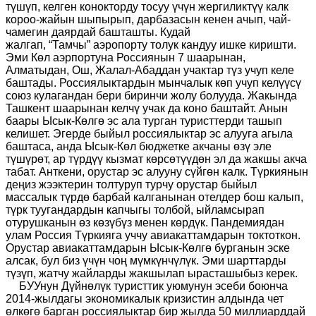
түшүп, келген конокторду тосуу үчүн жергиликтүү калк
короо-жайын шыпырып, дарбазасын кенен ачып, чай-
чамегин даярдай башташты. Кудай
жалгап,
“
Тамчы
”
аэропорту толук кандуу ишке киришти.
Эми
К
өл аэрпортуна Россиянын 7 шаарынан,
Алматыдан, Ош, Жалал-Абаддан учактар түз учуп келе
баштады. Рос
с
иялыктардын мынчалык көп учуп келүүсү
союз кулагандан бери биринчи жолу болууда. Жакында
Ташкент шаарынан келчү учак да коно баштайт. Анын
баары Ысык-Көлгө эс ала турган туристтерди ташып
келишет. Эгерде быйыл россиялыктар эс алууга агыла
баштаса, анда Ысык-Көл бюджетке акчаны өзү эле
түшүрөт, ар түрдүү кызмат көрсөтүүдөн эл да жакшы акча
табат. Анткени, орустар эс алууну сүйгөн калк. Түркиянын
деңиз жээктерин толтуруп турчу орустар быйыл
массалык түрдө барбай калганынан отелдер бош калып,
түрк туугандардын капчыгы толбой, ыйламсырап
отурушканын өз көзүбүз менен көрдүк. Пандемиядан
улам Россия Түркияга уччу авиакаттамдарын токтоткон.
Орустар авиакаттамдарын Ысык-Көлгө бурганын эске
алсак, бул биз үчүн чоң мүмкүнчүлүк. Эми шарттарды
түзүп, жатчу жайларды жакшылап ырасташыбыз керек.
БУУнун Дүйнөлүк туристтик уюмунун эсеби боюнча
2014-жылдагы экономикалык кризистин алдында чет
өлкөгө барган россиялыктар бир жылда 50 миллиарддай