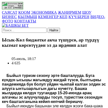
САЯСАТ
КООМ
ЭКОНОМИКА
ЖАНИРМЕМ
ШОУ
БИЗНЕС
КЫЛМЫШ
КЕМЕНГЕР КЕП
КҮЧ БЕРЕН
ВИДЕО-
ФОТО
КОНТАКТЫ
Найти
Ысык-Көл бюджетке акча түшүрсө, ар түрдүү
кызмат көрсөтүүдөн эл да ирденип алат
05-июль, 18:17
4 635
Быйыл туризм сезону эрте башталууда. Буга
күндүн ысышы жагымдуу жагдай түзсө, былтыркы
пандемияда бук болуп үйдөн чыкпай калган элдин эс
алууга ынтызарлыгын дагы күчөттү. Башка
жылдарда көлдүк туугандар 15-20-июнда араң
алгачкы эс алуучуларды тосуп, туристтик сезондун
кеч башталганына кейип-кепчий беришчү.
Быйыл июндун башынан эле көлдүн жээги бака-шака