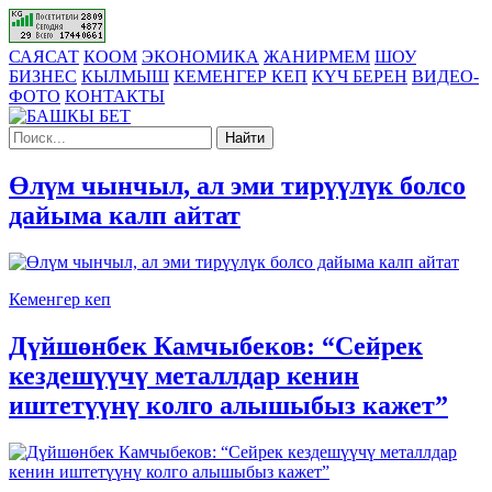
САЯСАТ
КООМ
ЭКОНОМИКА
ЖАНИРМЕМ
ШОУ
БИЗНЕС
КЫЛМЫШ
КЕМЕНГЕР КЕП
КҮЧ БЕРЕН
ВИДЕО-
ФОТО
КОНТАКТЫ
Найти
Өлүм чынчыл, ал эми тирүүлүк болсо
дайыма калп айтат
Кеменгер кеп
Дүйшөнбек Камчыбеков: “Сейрек
кездешүүчү металлдар кенин
иштетүүнү колго алышыбыз кажет”