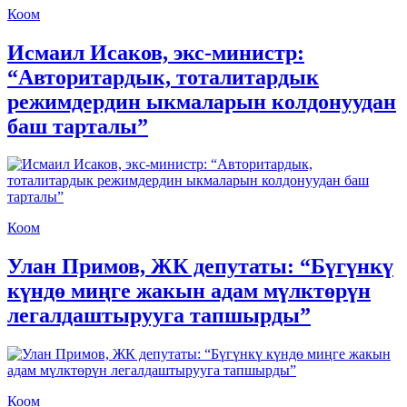
Коом
Исмаил Исаков, экс-министр:
“Авторитардык, тоталитардык
режимдердин ыкмаларын колдонуудан
баш тарталы”
Коом
Улан Примов, ЖК депутаты: “Бүгүнкү
күндө миңге жакын адам мүлктөрүн
легалдаштырууга тапшырды”
Коом