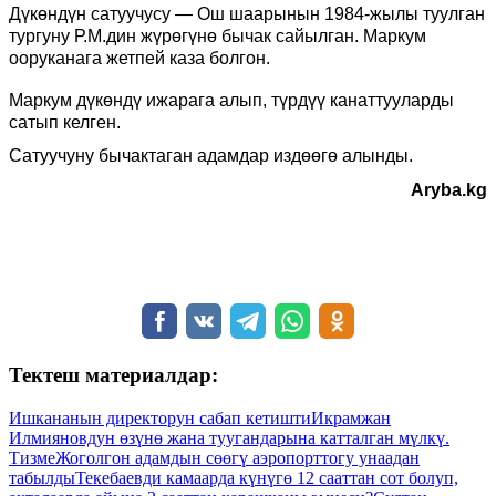
Дүкөндүн сатуучусу — Ош шаарынын 1984-жылы туулган
тургуну Р.М.дин жүрөгүнө бычак сайылган.
Маркум
ооруканага жетпей каза болгон.
Маркум
дүкөндү ижарага алып, түрдүү канаттууларды
сатып келген.
Сатуучуну бычактаган адамдар издөөгө алынды.
Aryba.kg
Тектеш материалдар:
Ишкананын директорун сабап кетишти
Икрамжан
Илмияновдун өзүнө жана туугандарына катталган мүлкү.
Тизме
Жоголгон адамдын сөөгү аэропорттогу унаадан
табылды
Текебаевди камаарда күнүгө 12 сааттан сот болуп,