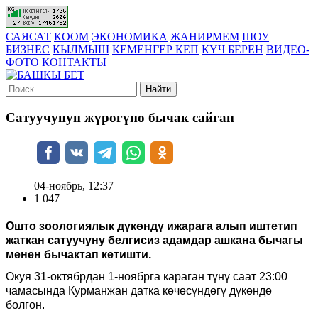
САЯСАТ
КООМ
ЭКОНОМИКА
ЖАНИРМЕМ
ШОУ
БИЗНЕС
КЫЛМЫШ
КЕМЕНГЕР КЕП
КҮЧ БЕРЕН
ВИДЕО-
ФОТО
КОНТАКТЫ
Найти
Сатуучунун жүрөгүнө бычак сайган
04-ноябрь, 12:37
1 047
Ошто зоологиялык дүкөндү ижарага алып иштетип
жаткан сатуучуну белгисиз адамдар ашкана бычагы
менен бычактап кетишти.
Окуя 31-октябрдан 1-ноябрга караган түнү саат 23:00
чамасында Курманжан датка көчөсүндөгү дүкөндө
болгон.