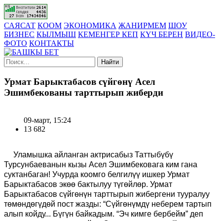
САЯСАТ
КООМ
ЭКОНОМИКА
ЖАНИРМЕМ
ШОУ
БИЗНЕС
КЫЛМЫШ
КЕМЕНГЕР КЕП
КҮЧ БЕРЕН
ВИДЕО-
ФОТО
КОНТАКТЫ
Найти
Урмат Барыктабасов сүйгөнү Асел
Эшимбекованы тарттырып жиберди
09-март, 15:24
13 682
Уламышка айланган актрисабыз Таттыбүбү
Турсунбаеванын кызы Асел Эшимбековага ким гана
суктанбаган! Учурда коомго белгилүү ишкер Урмат
Барыктабасов экөө бактылуу түгөйлөр. Урмат
Барыктабасов сүйгөнүн тарттырып жибергени тууралуу
төмөндөгүдөй пост жазды: “Сүйгөнүмдү неберем тартып
алып койду... Бүгүн байкадым. “Эч кимге бербейм” деп