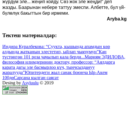
жүрдүм эле... жеңип койду. Сөз жок эле жеңди!” деп
жазды. Баарынан небере таттуу эмеспи. Албетте, бул үй-
бүлөлүк бакыттын бир ирмеми.
Aryba.kg
Тектеш материалдар:
Индира Куралбекова: “Суукта, кышында апамдын көр
алдында жатканын элестетип, ыйлап чыкчумун”
Кан
түстөнгөн 101 роза чачылып кала берди...
Мариям ЭДИЛОВА,
философия илимдеринин доктору, профессор: “Аялдарга
карата дагы эле басмырлоо күч, тынчсыздануу
жаралууда”
Юпитердеги жыл санак боюнча Ыр-Акем
100дө
Сарсана кылган саясат
Desing by
Asyluulu
© 2019