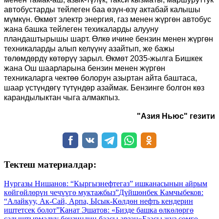
автобустарды тейлеген баа өзүн-өзү актабай калышы
мүмкүн. Өкмөт электр энергия, газ менен жүргөн автобус
жана башка тейлеген техикаларды алууну
пландаштырышы шарт. Өлкө ичине бензин менен жүргөн
техникаларды алып келүүнү азайтып, же бажы
төлөмдөрдү көтөрүү зарыл. Өкмөт 2035-жылга Бишкек
жана Ош шаарларына бензин менен жүргөн
техникаларга чектөө болорун азыртан айта баштаса,
шаар үстүндөгү түтүндөр азаймак. Бензинге болгон көз
карандылыктан чыга алмакпыз.
"Азия Ньюс" гезити
Тектеш материалдар:
Нургазы Нишанов: “Кыргызнефтегаз” ишканасынын айрым
көйгөйлөрүн чечүүгө муктажбыз”
Дүйшөнбек Камчыбеков:
“Алайкуу, Ак-Сай, Арпа, Ысык-Көлдөн нефть кендерин
иштетсек болот”
Канат Эшатов: «Бизде башка өлкөлөргө
салыштырмалуу бензиндин баасы арзан»
Баасы жүз сомго