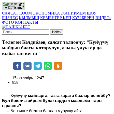
САЯСАТ
КООМ
ЭКОНОМИКА
ЖАНИРМЕМ
ШОУ
БИЗНЕС
КЫЛМЫШ
КЕМЕНГЕР КЕП
КҮЧ БЕРЕН
ВИДЕО-
ФОТО
КОНТАКТЫ
Найти
Төлөгөн Келдибаев, саясат талдоочу: “Күйүүчү
майдын баасы көтөрүлүп, азык-түлүктөр да
кыбаттап кетти”
15-сентябрь, 12:47
858
-- Күйүүчү майларга, газга карата баалар өспөйбү?
Бул боюнча айрым булактардын маалыматтары
ыраспы?
-- Бензинге болгон баалар мурунку айга