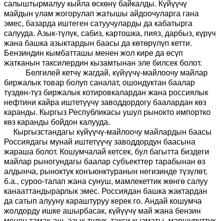
салыштырмалуу кыйла өскөнү байкалды. Күйүүчү
майдын улам жогорулап жатышы айдоочуларга гана
эмес, базарда иштеген сатуучуларды да кабатырга
салууда. Азык-түлүк, сабиз, картошка, пияз, дарбыз, күрүч
жана башка азыктардын баасы да көтөрүлүп кетти.
Бензиндин кымбатташы менен жол кире да өсүп
жатканын таксилердин кызамтынан эле билсек болот.
Белгилей кетчү жагдай, күйүүчү-майлоочу майлар
биржалык товар болуп саналат, ошондуктан баалар
түздөн-түз биржалык котировкалардан жана россиялык
нефтини кайра иштетүүчү заводдордогу баалардан көз
каранды. Кыргыз Республикасы ушул рынокто импортко
көз каранды бойдон калууда.
Кыргызстандагы күйүүчү-майлоочу майлардын баасы
Россиядагы мунай иштетүүчү заводдордун баасына
жараша болот. Кошумчалай кетсек, бул багытта биздеги
майлар рыногундагы баалар субъекттер тарабынан өз
алдынча, рыноктук конъюнктуранын негизинде түзүлөт,
б.а., суроо-талап жана сунуш, мамлекеттик жөнгө салуу
канааттандырарлык эмес. Россиядан башка жактардан
да сатып алууну караштуруу керек го. Андай кошумча
жолдорду ишке ашырбасак, күйүүчү май жана бензин
менен тамак-аш, азык-түлүк, такси кызматы, маршуруттук