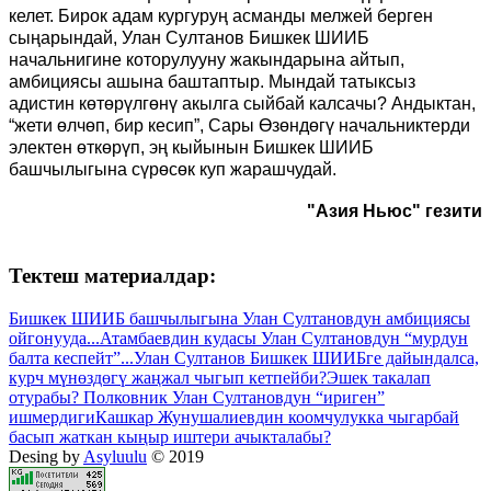
келет. Бирок адам кургуруң асманды мелжей берген
сыңарындай, Улан Султанов Бишкек ШИИБ
начальнигине которулууну жакындарына айтып,
амбициясы ашына баштаптыр. Мындай татыксыз
адистин көтөрүлгөнү акылга сыйбай калсачы? Андыктан,
“жети өлчөп, бир кесип”, Сары Өзөндөгү начальниктерди
электен өткөрүп, эң кыйынын Бишкек ШИИБ
башчылыгына сүрөсөк куп жарашчудай.
"Азия Ньюс" гезити
Тектеш материалдар:
Бишкек ШИИБ башчылыгына Улан Султановдун амбициясы
ойгонууда...
Атамбаевдин кудасы Улан Султановдун “мурдун
балта кеспейт”...
Улан Султанов Бишкек ШИИБге дайындалса,
курч мүнөздөгү жаңжал чыгып кетпейби?
Эшек такалап
отурабы? Полковник Улан Султановдун “ириген”
ишмердиги
Кашкар Жунушалиевдин коомчулукка чыгарбай
басып жаткан кыңыр иштери ачыкталабы?
Desing by
Asyluulu
© 2019