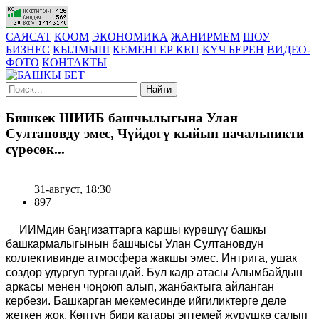
САЯСАТ
КООМ
ЭКОНОМИКА
ЖАНИРМЕМ
ШОУ
БИЗНЕС
КЫЛМЫШ
КЕМЕНГЕР КЕП
КҮЧ БЕРЕН
ВИДЕО-
ФОТО
КОНТАКТЫ
Найти
Бишкек ШИИБ башчылыгына Улан
Султановду эмес, Чүйдөгү кыйын начальникти
сүрөсөк...
31-август, 18:30
897
ИИМдин баңгизаттарга каршы күрөшүү башкы
башкармалыгынын башчысы Улан Султановдун
коллективинде атмосфера жакшы эмес. Интрига, ушак
сөздөр удургуп тургандай. Бул кадр атасы Алымбайдын
аркасы менен чоңоюп алып, жанбактыга айланган
кербези. Башкарган мекемесинде ийгиликтерге деле
жеткен жок. Көптүн бири катары эптемей жүрүшкө салып